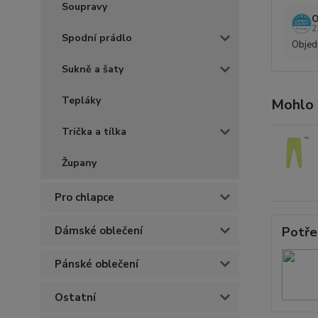
Soupravy
O
2
Spodní prádlo
Objedn
Sukně a šaty
Tepláky
Mohlo 
Trička a tílka
Župany
Pro chlapce
Dámské oblečení
Potře
Pánské oblečení
Ostatní