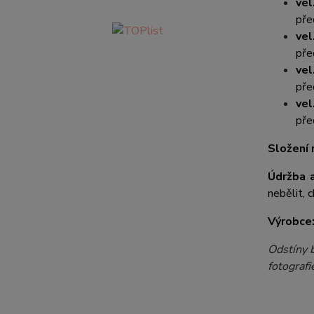
vel
pře
vel
pře
vel
pře
vel
pře
Složení 
Údržba a
nebělit, c
Výrobce
Odstíny b
fotografi