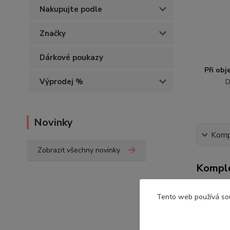
Nakupujte podle
Značky
Dárkové poukazy
Při ob
Výprodej %
D
Novinky
Kompl
Zobrazit všechny novinky
Komple
Tento web používá so
Dětsk
...český 