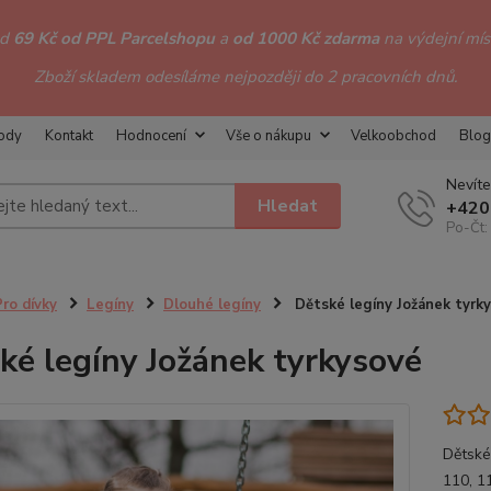
od
69 Kč od PPL Parcelshopu
a
od 1000 Kč zdarma
na výdejní míst
Zboží skladem odesíláme nejpozději do 2 pracovních dnů.
hody
Kontakt
Hodnocení
Vše o nákupu
Velkoobchod
Blog
Nevíte
Hledat
+420
Po-Čt:
Pro dívky
Legíny
Dlouhé legíny
Dětské legíny Jožánek tyrk
ké legíny Jožánek tyrkysové
Dětské 
110, 1