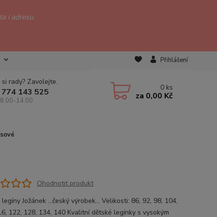
a i adresu.
Přihlášení
 si rady? Zavolejte.
0
ks
 774 143 525
za
0,00 Kč
 8.00-14.00
ysové
Ohodnotit produkt
legíny Jožánek ...český výrobek... Velikosti: 86, 92, 98, 104,
16, 122, 128, 134, 140 Kvalitní dětské legínky s vysokým