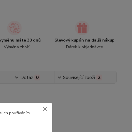
výměnu máte 30 dnů
Slevový kupón na další nákup
Výměna zboží
Dárek k objednávce
Dotaz
0
Související zboží
2
ejich používáním.