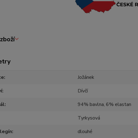
zboží
etry
ce
Jožánek
í
Dívčí
ál
94% bavlna, 6% elastan
Tyrkysová
legín
dlouhé