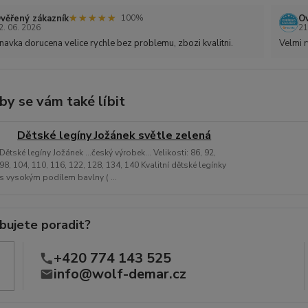
★★★★★
★★★★★
věřený zákazník
Ov
100%
2. 06. 2026
21
avka dorucena velice rychle bez problemu, zbozi kvalitni.
Velmi r
by se vám také líbit
Dětské legíny Jožánek světle zelená
Dětské legíny Jožánek ...český výrobek... Velikosti: 86, 92,
98, 104, 110, 116, 122, 128, 134, 140 Kvalitní dětské legínky
s vysokým podílem bavlny ( ...
bujete poradit?
+420 774 143 525
info@wolf-demar.cz