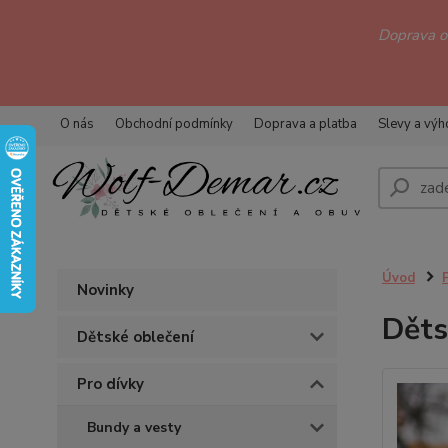
Doprava 
O nás
Obchodní podmínky
Doprava a platba
Slevy a vý
Úvod
Novinky
Děts
Dětské oblečení
Pro dívky
Bundy a vesty