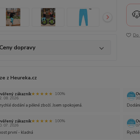

Do 
Ceny dopravy
ze z Heureka.cz
★★★★★
★★★★★
věřený zákazník
Ov
100%
2. 08. 2026
30
rychlé dodání a pěkné zboží. Jsem spokojená.
Dodání
★★★★★
★★★★★
věřený zákazník
Ov
100%
0. 07. 2026
07
ost první - kladná
Rychlé