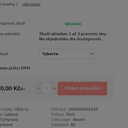
 bavlny ( ...
celý popis
tupnost zboží
Skladem
a odeslání
Zboží skladem 1 až 2 pracovní dny.
Na objednávku dle dostupnosti.
ikost
sme plátci DPH
0,00 Kč
Přidat do košíku
/
ks
roduktu:
J004-ty
EAN kód:
2018000061639
e:
Jožánek
Pohlaví:
Dívčí
Tyrkysová
Délka legín:
dlouhé
avlněné
Zateplené:
NE