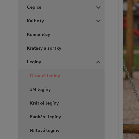
Čepice
Kalhoty
Kombinézy
Kraťasy a šortky
Legíny
Dlouhé legíny
3/4 legíny
Krátké legíny
Funkční legíny
Riflové legíny