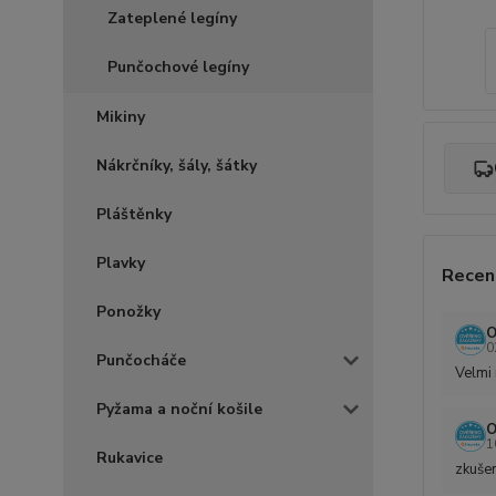
Zateplené legíny
Punčochové legíny
Mikiny
Nákrčníky, šály, šátky
Pláštěnky
Plavky
Recen
Ponožky
O
0
Punčocháče
Velmi 
Pyžama a noční košile
O
1
Rukavice
zkušen