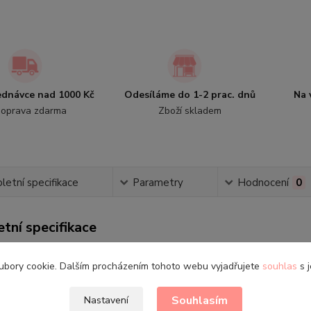
jednávce nad 1000 Kč
Odesíláme do 1-2 prac. dnů
Na 
oprava zdarma
Zboží skladem
etní specifikace
Parametry
Hodnocení
0
tní specifikace
ubory cookie. Dalším procházením tohoto webu vyjadřujete
souhlas
s j
é legíny Jožánek
výrobek...
Souhlasím
Nastavení