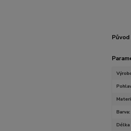
Původ 
Param
Výrob
Pohlav
Materi
Barva
Délka 