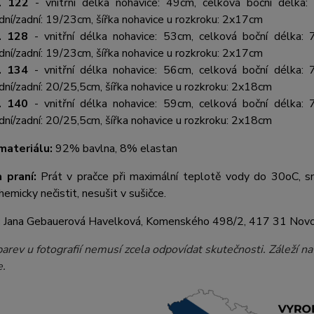
. 122
- vnitřní délka nohavice: 49cm, celková boční délka:
dní/zadní: 19/23cm, šířka nohavice u rozkroku: 2x17cm
. 128
- vnitřní délka nohavice: 53cm, celková boční délka: 
dní/zadní: 19/23cm, šířka nohavice u rozkroku: 2x17cm
. 134
- vnitřní délka nohavice: 56cm, celková boční délka: 
dní/zadní: 20/25,5cm, šířka nohavice u rozkroku: 2x18cm
. 140
- vnitřní délka nohavice: 59cm, celková boční délka: 
dní/zadní: 20/25,5cm, šířka nohavice u rozkroku: 2x18cm
materiálu:
92% bavlna, 8% elastan
 praní:
Prát v pračce při maximální teplotě vody do 30oC, sní
hemicky nečistit, nesušit v sušičce.
:
Jana Gebauerová Havelková, Komenského 498/2, 417 31 Novose
arev u fotografií nemusí zcela odpovídat skutečnosti. Záleží n
e.