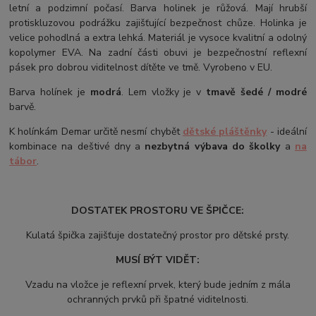
letní a podzimní počasí. Barva holinek je růžová. Mají hrubší
protiskluzovou podrážku zajišťující bezpečnost chůze. Holinka je
velice pohodlná a extra lehká. Materiál je vysoce kvalitní a odolný
kopolymer EVA. Na zadní části obuvi je bezpečnostní reflexní
pásek pro dobrou viditelnost dítěte ve tmě. Vyrobeno v EU.
Barva holínek je
modrá
. Lem vložky je v
tmavě šedé / modré
barvě.
K holínkám Demar určitě nesmí chybět
dětské pláštěnky
- ideální
kombinace na deštivé dny a
nezbytná výbava do školky
a
na
tábor
.
DOSTATEK PROSTORU VE ŠPIČCE:
Kulatá špička zajišťuje dostatečný prostor pro dětské prsty.
MUSÍ BÝT VIDĚT:
Vzadu na vložce je reflexní prvek, který bude jedním z mála
ochranných prvků při špatné viditelnosti.