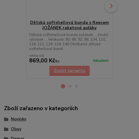
Dětská softshellová bunda s fleecem
JOŽÁNEK raketové auťáky
JOŽÁNE
ka
Dětská softshellová bunda Jožánek ... český
výrobek ... Velikosti: 80, 86, 92, 98, 104, 110,
• Velikosti: 86
116, 122, 128, 134, 140 Oblíbené dětské
128 | 134 | 
softshellové bund...
cena od
cena od
869,00 Kč
539,00 K
Skladem
/
ks
Zvolit variantu
Zboží zařazeno v kategoriích
Novinky
Obuv
Demar