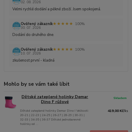
02. 08. 2026
Velmi rychlé dodání a pěkné zboží. Jsem spokojená.
★★★★★
★★★★★
Ověřený zákazník
100%
30. 07. 2026
Dodání do druhého dne.
★★★★★
★★★★★
Ověřený zákazník
100%
10. 07. 2026
zkušenost první - kladná
Mohlo by se vám také líbit
Dětské zateplené holinky Demar
Skladem
Dino F růžové
Dětské zateplené holinky Demar Dino I Velikosti:
419,00 Kč
/
ks
20-21 | 22-23 | 24-25 | 26-27 | 28-29 | 30-31 |
32-33 | 34-35 | 36-37 Dětské jednobarevné
holínky od ...