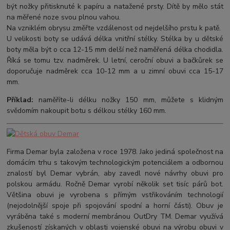
být nožky přitisknuté k papíru a natažené prsty. Dítě by mělo stát
na měřené noze svou plnou vahou.
Na vzniklém obrysu změřte vzdálenost od nejdelšího prstu k patě.
U velikosti boty se udává délka vnitřní stélky. Stélka by u dětské
boty měla být o cca 12-15 mm delší než naměřená délka chodidla.
Říká se tomu tzv. nadměrek. U letní, ceroční obuvi a bačkůrek se
doporučuje nadměrek cca 10-12 mm a u zimní obuvi cca 15-17
mm.
Příklad:
naměříte-li délku nožky 150 mm, můžete s klidným
svědomím nakoupit botu s délkou stélky 160 mm.
Firma Demar byla založena v roce 1978. Jako jediná společnost na
domácím trhu s takovým technologickým potenciálem a odbornou
znalostí byl Demar vybrán, aby zavedl nové návrhy obuvi pro
polskou armádu. Ročně Demar vyrobí několik set tisíc párů bot.
Většina obuvi je vyrobena s přímým vstřikováním technologií
(nejodolnější spoje při spojování spodní a horní části). Obuv je
vyráběna také s moderní membránou OutDry TM. Demar využívá
zkušeností získaných v oblasti vojenské obuvi na výrobu obuvi v