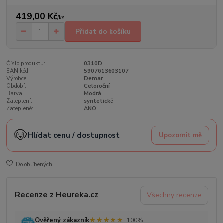
419,00 Kč
/
ks
Přidat do košíku
Číslo produktu:
0310D
EAN kód:
5907613603107
Výrobce:
Demar
Období:
Celoroční
Barva:
Modrá
Zateplení:
syntetické
Zateplené:
ANO
🐶
Hlídat cenu / dostupnost
Upozornit mě
Do oblíbených
Recenze z Heureka.cz
Všechny recenze
★★★★★
★★★★★
Ověřený zákazník
100%