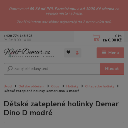
Doprava od
69 Kč od PPL Parcelshopu
a
od 1000 Kč zdarma
na
výdejní místa i adresu.
Zboží skladem odesíláme nejpozději do 2 pracovních dnů.
0
ks
+420 774 143 525
za
0,00 Kč
Po-Čt: 8.00-14.00
Menu
Hledat
Úvod
Dětské oblečení
Obuv
Holínky
Chlapecké holínky
Dětské zateplené holinky Demar Dino D modré
Dětské zateplené holinky Demar
Dino D modré