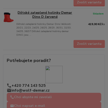
Zvolit variantu
Dětské zateplené holinky Demar
Skladem
Dino D červené
Dětské zateplené holinky Demar Dino Velikosti:
419,00 Kč
/
ks
20/21, 22/23, 24/25, 26/25, 28/29, 30/31, 32/33,
34/35, 36/37 Dětské zateplené holínky demar
DINO jsou ...
Zvolit variantu
Potřebujete poradit?
+420 774 143 525
info@wolf-demar.cz
Chci abyste mi zavolali
Chci napsat e-mail