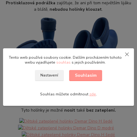
Protiskluzová podrážka
zajišťuje, že ani při tom největším lijáku
a blátě,
nebudou holínky klouzat
.
Tento web používá soubory cookie. Dalším procházením tohoto
webu vyjadřujete
souhlas
s jejich používáním.
Souhlasím
Nastavení
ZATEPLENÍ HOLÍNEK:
Holínky s vložkou využijete od podzimu do jara, pak vložku
Souhlas můžete odmítnout
zde
.
vyndáte a hurá do louží od jara do léta.
Tyto holínky je možné
nosit
také
bez zateplení.