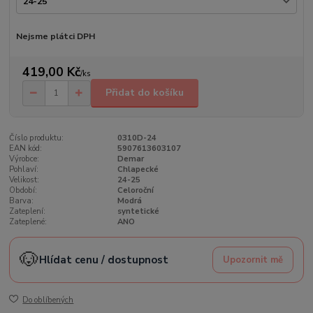
Nejsme plátci DPH
419,00 Kč
/
ks
Přidat do košíku
Číslo produktu:
0310D-24
EAN kód:
5907613603107
Výrobce:
Demar
Pohlaví:
Chlapecké
Velikost:
24-25
Období:
Celoroční
Barva:
Modrá
Zateplení:
syntetické
Zateplené:
ANO
🐶
Hlídat cenu / dostupnost
Upozornit mě
Do oblíbených