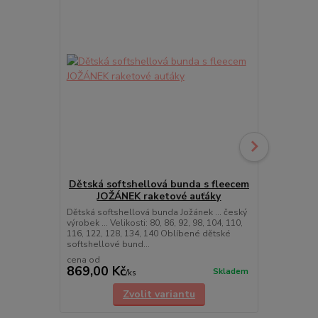
Dětská softshellová bunda s fleecem
JOŽÁNEK raketové auťáky
JOŽÁNE
ka
Dětská softshellová bunda Jožánek ... český
výrobek ... Velikosti: 80, 86, 92, 98, 104, 110,
• Velikosti: 86
116, 122, 128, 134, 140 Oblíbené dětské
128 | 134 | 
softshellové bund...
cena od
cena od
869,00 Kč
539,00 K
Skladem
/
ks
Zvolit variantu