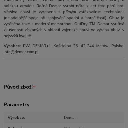
polskou armádu. Ročně Demar vyrobí několik set tisíc párů bot.
Většina obuvi je vyrobena s přímým vstřikováním technologií
(nejodolnější spoje při spojování spodní a horní části). Obuv je
vyráběna také s moderní membránou OutDry TM. Demar využívá
zkušeností získaných v oblasti vojenské obuvi na výrobu obuvi v
nejvyšší kvalitě.
Výrobce:
PW. DEMAR,ul. Kościelna 26, 42-244 Mstów, Polsko;
info@demar.com.pl
Původ zboží
Parametry
Výrobce
Demar