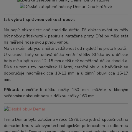
Jak vybrat správnou velikost obuvi:
Na papír obkreslete obě chodidla dítěte. Při obkreslování by měly
být nožky přitisknuté k papíru a natažené prsty. Dítě by mělo stát
na měřené noze svou plnou vahou.
Na vzniklém obrysu změřte vzdálenost od nejdelšího prstu k patě.
U velikosti boty se udává délka vnitřní stélky. Stélka by u dětské
boty měla být o cca 12-15 mm delší než naměřená délka chodidla.
Říká se tomu tzv. nadměrek. U letní, ceroční obuvi a bačkůrek se
doporučuje nadměrek cca 10-12 mm a u zimní obuvi cca 15-17
mm.
Příklad:
naměříte-li délku nožky 150 mm, můžete s klidným
svědomím nakoupit botu s délkou stélky 160 mm.
Firma Demar byla založena v roce 1978. Jako jediná společnost na
domácím trhu s takovým technologickým potenciálem a odbornou
znalostí byl Demar vybrán, aby zavedl nové návrhy obuvi pro