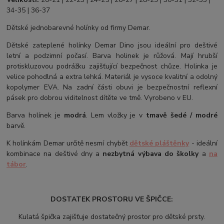
34-35 | 36-37
Dětské jednobarevné holínky od firmy Demar.
Dětské zateplené holínky Demar Dino jsou ideální pro deštivé
letní a podzimní počasí. Barva holinek je růžová. Mají hrubší
protiskluzovou podrážku zajišťující bezpečnost chůze. Holinka je
velice pohodlná a extra lehká. Materiál je vysoce kvalitní a odolný
kopolymer EVA. Na zadní části obuvi je bezpečnostní reflexní
pásek pro dobrou viditelnost dítěte ve tmě. Vyrobeno v EU.
Barva holínek je
modrá
. Lem vložky je v
tmavě šedé / modré
barvě.
K holínkám Demar určitě nesmí chybět
dětské pláštěnky
- ideální
kombinace na deštivé dny a
nezbytná výbava do školky
a
na
tábor
.
DOSTATEK PROSTORU VE ŠPIČCE:
Kulatá špička zajišťuje dostatečný prostor pro dětské prsty.