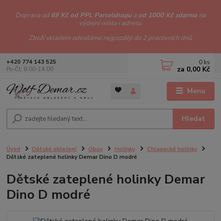
Doprava od
69 Kč od PPL Parcelshopu
a
od 1000 Kč zdarma
na
výdejní místa i adresu.
Zboží skladem odesíláme nejpozději do 2 pracovních dnů.
0
ks
+420 774 143 525
za
0,00 Kč
Po-Čt: 8.00-14.00
Menu
Hledat
Úvod
Dětské oblečení
Obuv
Holínky
Chlapecké holínky
Dětské zateplené holinky Demar Dino D modré
Dětské zateplené holinky Demar
Dino D modré