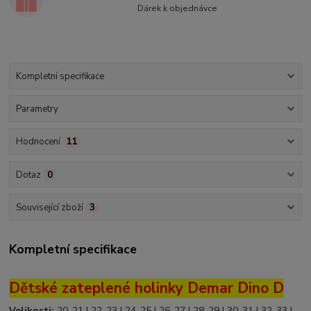
Dárek k objednávce
Kompletní specifikace
Parametry
Hodnocení
11
Dotaz
0
Související zboží
3
Kompletní specifikace
Dětské zateplené holinky Demar Dino D
Velikosti:
20-21 | 22-23 | 24-25 | 26-27 | 28-29 | 30-31 | 32-33 |