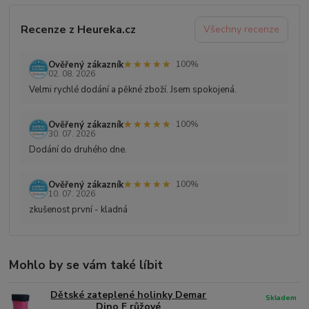
Recenze z Heureka.cz
Všechny recenze
★★★★★
★★★★★
Ověřený zákazník
100%
02. 08. 2026
Velmi rychlé dodání a pěkné zboží. Jsem spokojená.
★★★★★
★★★★★
Ověřený zákazník
100%
30. 07. 2026
Dodání do druhého dne.
★★★★★
★★★★★
Ověřený zákazník
100%
10. 07. 2026
zkušenost první - kladná
Mohlo by se vám také líbit
Dětské zateplené holinky Demar
Skladem
Dino F růžové