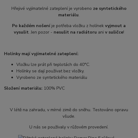
Hřejivé vyjímatelné zateplení je vyrobeno
ze syntetického
materiálu
.
Po každém nošení
je potřeba vložku z holínek
vyjmout a
vysušit
. Jen pozor -
nesušit na radiátoru
ani
v sušičce
!
Holínky mají vyjímatelné zateplení:
Vložku lze prát při teplotách do 40°C.
Holínky se dají používat bez vložky.
Vyrobeno ze syntetického materiálu
Složení materiálu:
100% PVC
V létě na zahradu, v mírné zimě do sněhu. Testováno opravu
všude.
U nás se používaly v růžovém provedení.