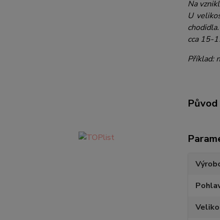
Na vznik
U veliko
chodidla
cca 15-
Příklad:
Původ 
Param
Výrob
Pohlav
Veliko