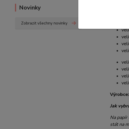
protisk
Novinky
PVC podš
barevné p
Zobrazit všechny novinky
vel
vel
vel
vel
vel
vel
vel
vel
Výrobce
Jak vybr
Na papír 
stát na 