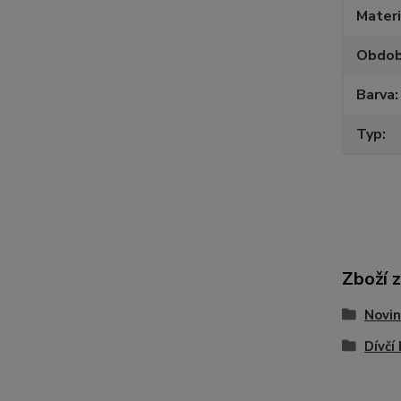
Materi
Obdob
Barva
Typ
Zboží 
Novin
Dívčí