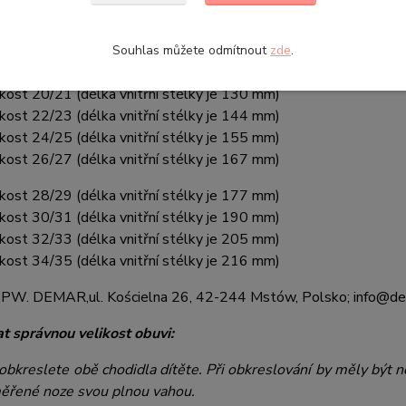
luzovou podrážku
zajišťující bezpečnost chůze. Holinka je veli
ité příjemnou textilií. Na patě obuvi je
bezpečnostní reflex
Souhlas můžete odmítnout
zde
.
rovedení pro malé klučiny i holčičky.
ikost 20/21 (délka vnitřní stélky je 130 mm)
ikost 22/23 (délka vnitřní stélky je 144 mm)
ikost 24/25 (délka vnitřní stélky je 155 mm)
ikost 26/27 (délka vnitřní stélky je 167 mm)
ikost 28/29 (délka vnitřní stélky je 177 mm)
ikost 30/31 (délka vnitřní stélky je 190 mm)
ikost 32/33 (délka vnitřní stélky je 205 mm)
ikost 34/35 (délka vnitřní stélky je 216 mm)
:
PW. DEMAR,
ul. Kościelna 26, 42-244 Mstów, Polsko; info@d
at správnou velikost obuvi:
obkreslete obě chodidla dítěte. Při obkreslování by měly být n
měřené noze svou plnou vahou.