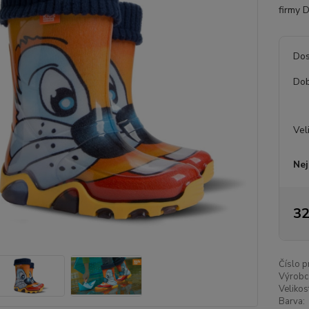
firmy 
Dos
Dob
Vel
Nej
32
Číslo p
Výrobc
Velikos
Barva: