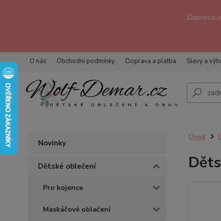
Doprava 
O nás
Obchodní podmínky
Doprava a platba
Slevy a vý
Úvod
Novinky
Děts
Dětské oblečení
Pro kojence
Maskáčové oblečení