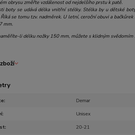
lém obrysu změřte vzdálenost od nejdelšího prstu k patě.
sti boty se udává délka vnitřní stélky. Stélka by u dětské 
. Říká se tomu tzv. nadměrek. U letní, ceroční obuvi a bačkůr
17 mm.
 naměříte-li délku nožky 150 mm, můžete s klidným svědomím 
zboží
etry
ce
Demar
í
Unisex
st
20-21