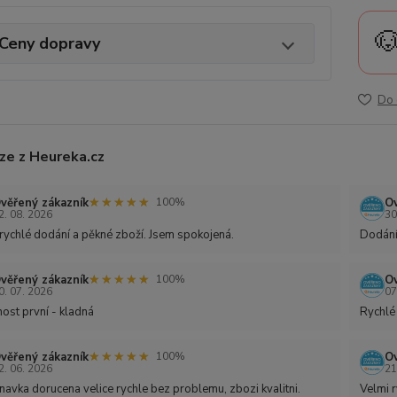

Ceny dopravy
Do 
ze z Heureka.cz
★★★★★
★★★★★
věřený zákazník
Ov
100%
2. 08. 2026
30
rychlé dodání a pěkné zboží. Jsem spokojená.
Dodání
★★★★★
★★★★★
věřený zákazník
Ov
100%
0. 07. 2026
07
ost první - kladná
Rychlé
★★★★★
★★★★★
věřený zákazník
Ov
100%
2. 06. 2026
21
avka dorucena velice rychle bez problemu, zbozi kvalitni.
Velmi r