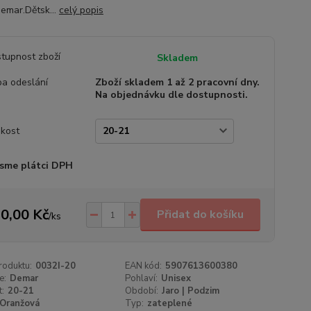
Demar.Dětsk...
celý popis
tupnost zboží
Skladem
a odeslání
Zboží skladem 1 až 2 pracovní dny.
Na objednávku dle dostupnosti.
ikost
sme plátci DPH
0,00 Kč
Přidat do košíku
/
ks
roduktu:
0032I-20
EAN kód:
5907613600380
e:
Demar
Pohlaví:
Unisex
t:
20-21
Období:
Jaro | Podzim
Oranžová
Typ:
zateplené