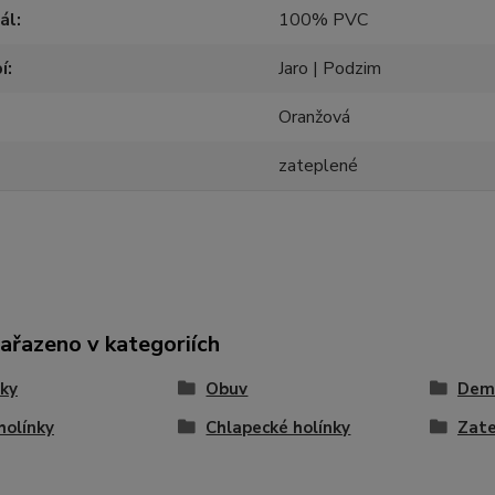
ál
100% PVC
í
Jaro | Podzim
Oranžová
zateplené
zařazeno v kategoriích
ky
Obuv
Dem
 holínky
Chlapecké holínky
Zate