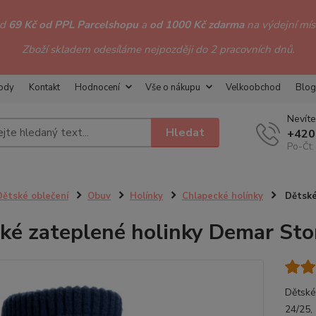
od
69 Kč od PPL Parcelshopu
a
od 1000 Kč zdarma
na výdejní míst
Zboží skladem odesíláme nejpozději do 2 pracovních dnů.
hody
Kontakt
Hodnocení
Vše o nákupu
Velkoobchod
Blog
Nevíte
Hledat
+420
Po-Čt:
Dětské oblečení
Obuv
Holínky
Chlapecké holínky
Dětské 
ké zateplené holinky Demar Sto
Dětské
24/25,