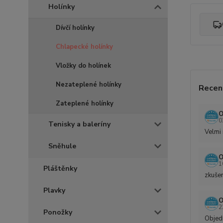
Holínky
Dívčí holínky
Chlapecké holínky
Vložky do holínek
Nezateplené holínky
Recen
Zateplené holínky
O
0
Tenisky a baleríny
Velmi 
Sněhule
O
1
Pláštěnky
zkušen
Plavky
O
2
Ponožky
Objedn