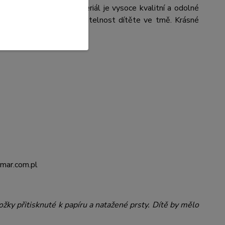
ce pohodlná a lehká. Materiál je vysoce kvalitní a odolné
ní pásek
pro dobrou viditelnost dítěte ve tmě. Krásné
emar.com.pl
ožky přitisknuté k papíru a natažené prsty. Dítě by mělo