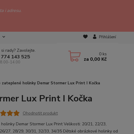
a i adresu.
Přihlášení
 si rady? Zavolejte.
0
ks
 774 143 525
za
0,00 Kč
 8.00-14.00
zateplené holinky Demar Stormer Lux Print I Kočka
rmer Lux Print I Kočka
Ohodnotit produkt
 holinky Demar Stormer Lux Print Velikosti: 20/21, 22/23,
 26/27, 28/29, 30/31, 32/33, 34/35 Dětské obrázkové holinky od