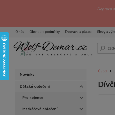
Doprava 
O nás
Obchodní podmínky
Doprava a platba
Slevy a vý
Úvod
Novinky
Dívč
Dětské oblečení
Pro kojence
Maskáčové oblečení