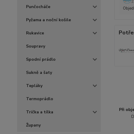
2
Punčocháče
Objedn
Pyžama a noční košile
Potře
Rukavice
Soupravy
Spodní prádlo
Sukně a šaty
Tepláky
Termoprádlo
Při ob
Trička a tílka
D
Župany