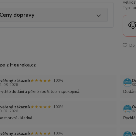
Velikos
Typ:
b
Ceny dopravy

Do 
ze z Heureka.cz
★★★★★
★★★★★
věřený zákazník
Ov
100%
2. 08. 2026
30
rychlé dodání a pěkné zboží. Jsem spokojená.
Dodání
★★★★★
★★★★★
věřený zákazník
Ov
100%
0. 07. 2026
07
ost první - kladná
Rychlé
★★★★★
★★★★★
věřený zákazník
Ov
100%