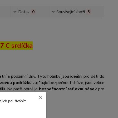
Dotaz
0
Související zboží
5
7 C srdíčka
tní a podzimní dny. Tyto holínky jsou ideální pro děti do
uzovou podrážku
zajišťující bezpečnost chůze, jsou velice
lií. Na patě obuvi je
bezpečnostní reflexní pásek
pro
ejich používáním.