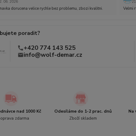
2. 06. 2026
21
avka dorucena velice rychle bez problemu, zbozi kvalitni.
Velmi r
bujete poradit?
+420 774 143 525
info@wolf-demar.cz
jednávce nad 1000 Kč
Odesíláme do 1-2 prac. dnů
Na 
oprava zdarma
Zboží skladem