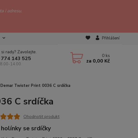
a i adresu.
Přihlášení
 si rady? Zavolejte.
0
ks
 774 143 525
za
0,00 Kč
 8.00-14.00
 Demar Twister Print 0036 C srdíčka
036 C srdíčka
Ohodnotit produkt
 holínky se srdíčky