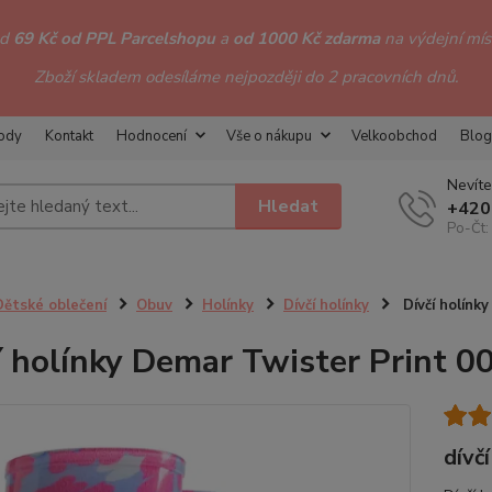
od
69 Kč od PPL Parcelshopu
a
od 1000 Kč zdarma
na výdejní míst
Zboží skladem odesíláme nejpozději do 2 pracovních dnů.
hody
Kontakt
Hodnocení
Vše o nákupu
Velkoobchod
Blog
Nevíte
Hledat
+420
Po-Čt:
Dětské oblečení
Obuv
Holínky
Dívčí holínky
Dívčí holínky
í holínky Demar Twister Print 0
dívčí