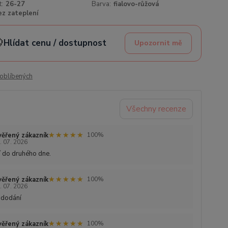
t:
26-27
Barva:
fialovo-růžová
ez zateplení

Hlídat cenu / dostupnost
Upozornit mě
oblíbených
Všechny recenze
★★★★★
★★★★★
ěřený zákazník
100%
. 07. 2026
 do druhého dne.
★★★★★
★★★★★
ěřený zákazník
100%
. 07. 2026
 dodání
★★★★★
★★★★★
ěřený zákazník
100%