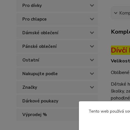
Pro dívky
Kompl
Pro chlapce
Komple
Dámské oblečení
Pánské oblečení
Dívčí
Ostatní
Velikost
Oblíbené 
Nakupujte podle
Dětské ho
Značky
školky, z
pohodlné 
Dárkové poukazy
dobrou vi
Tento web používá so
Výprodej %
Barva hol
Tabulka