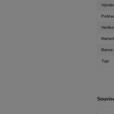
Výrob
Pohlav
Veliko
Materi
Barva
Typ
Souvise