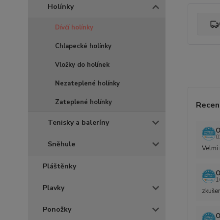
Holínky
Dívčí holínky
Chlapecké holínky
Vložky do holínek
Nezateplené holínky
Zateplené holínky
Recen
Tenisky a baleríny
O
0
Sněhule
Velmi 
Pláštěnky
O
1
Plavky
zkušen
Ponožky
O