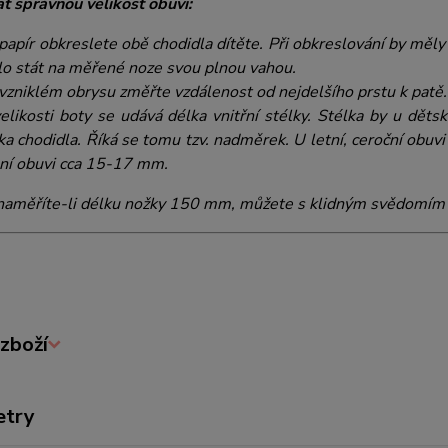
at správnou velikost obuvi:
papír obkreslete obě chodidla dítěte. Při obkreslování by měly 
o stát na měřené noze svou plnou vahou.
vzniklém obrysu změřte vzdálenost od nejdelšího prstu k patě.
elikosti boty se udává délka vnitřní stélky. Stélka by u dě
ka chodidla. Říká se tomu tzv. nadměrek. U letní, ceroční ob
ní obuvi cca 15-17 mm.
aměříte-li délku nožky 150 mm, můžete s klidným svědomím 
zboží
etry