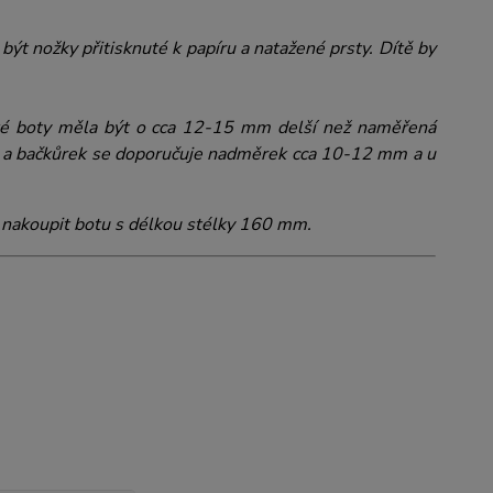
být nožky přitisknuté k papíru a natažené prsty. Dítě by
tské boty měla být o cca 12-15 mm delší než naměřená
uvi a bačkůrek se doporučuje nadměrek cca 10-12 mm a u
nakoupit botu s délkou stélky 160 mm.