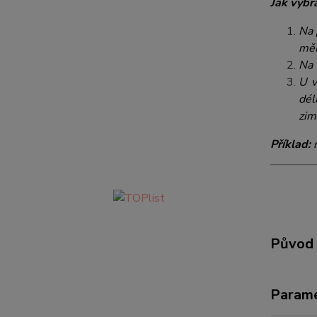
Jak vybr
Na 
měl
Na 
U v
dél
zim
Příklad:
n
Původ 
Param