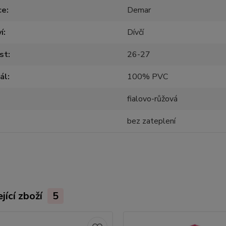
ce
Demar
í
Dívčí
st
26-27
ál
100% PVC
fialovo-růžová
bez zateplení
jící zboží
5