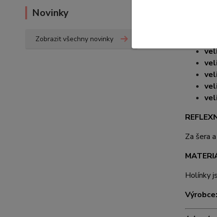
Novinky
vel
vel
Zobrazit všechny novinky
vel
vel
vel
vel
vel
vel
REFLEXN
Za šera a
MATERI
Holínky j
Výrobce