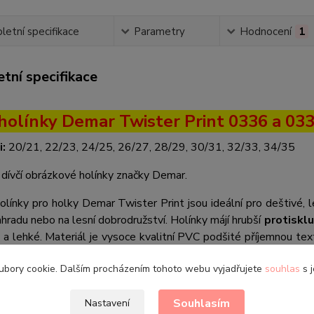
etní specifikace
Parametry
Hodnocení
1
tní specifikace
 holínky Demar Twister Print 0336 a 033
i:
20/21, 22/23, 24/25, 26/27, 28/29, 30/31, 32/33, 34/35
dívčí obrázkové holínky značky Demar.
línky pro holky Demar Twister Print jsou ideální pro deštivé, le
ahradu nebo na lesní dobrodružství. Holínky májí hrubší
protiskl
a lehké. Materiál je vysoce kvalitní PVC podšité příjemnou texti
ditelnost dítěte ve tmě.
ubory cookie. Dalším procházením tohoto webu vyjadřujete
souhlas
s j
ínek je
růžovo-fialová
stylově doplněna o
srdíčka
.
Souhlasím
Nastavení
 rozměrů: