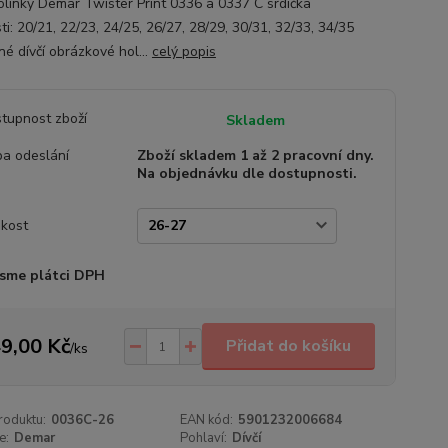
holínky Demar Twister Print 0336 a 0337 C srdíčka
ti: 20/21, 22/23, 24/25, 26/27, 28/29, 30/31, 32/33, 34/35
né dívčí obrázkové hol...
celý popis
tupnost zboží
Skladem
a odeslání
Zboží skladem 1 až 2 pracovní dny.
Na objednávku dle dostupnosti.
ikost
sme plátci DPH
9,00 Kč
Přidat do košíku
/
ks
roduktu:
0036C-26
EAN kód:
5901232006684
e:
Demar
Pohlaví:
Dívčí