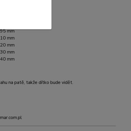
 150 mm
 165 mm
 180 mm
 195 mm
 210 mm
 220 mm
 230 mm
 240 mm
zahu na patě, takže dítko bude vidět.
emar.com.pl