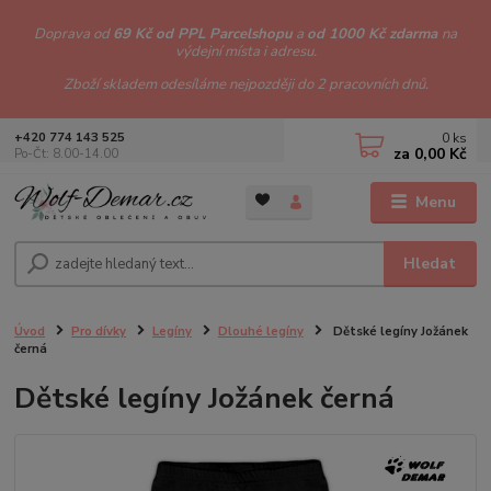
Doprava od
69 Kč od PPL Parcelshopu
a
od 1000 Kč zdarma
na
výdejní místa i adresu.
Zboží skladem odesíláme nejpozději do 2 pracovních dnů.
0
ks
+420 774 143 525
za
0,00 Kč
Po-Čt: 8.00-14.00
Menu
Hledat
Úvod
Pro dívky
Legíny
Dlouhé legíny
Dětské legíny Jožánek
černá
Dětské legíny Jožánek černá