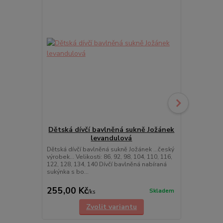
Dětská dívčí bavlněná sukně Jožánek
Dětská dí
levandulová
Dětská dívčí bavlněná sukně Jožánek ...český
Dětská dívčí
výrobek... Velikosti: 86, 92, 98, 104, 110, 116,
výrobek... Vel
122, 128, 134, 140 Dívčí bavlněná nabíraná
122, 128, 13
sukýnka s bo...
sukýnka s bo.
cena od
255,00 Kč
255,00 K
Skladem
/
ks
Zvolit variantu