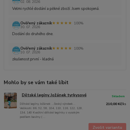
02. 08. 2026
Velmi rychlé dodání a pěkné zboží. Jsem spokojená.
★★★★★
★★★★★
Ověřený zákazník
100%
30. 07. 2026
Dodání do druhého dne.
★★★★★
★★★★★
Ověřený zákazník
100%
10. 07. 2026
zkušenost první - kladná
Mohlo by se vám také líbit
Dětské legíny Jožánek tyrkysové
Skladem
Dětské legíny Jožánek ...český výrobek...
210,00 Kč
/
ks
Velikosti: 86, 92, 98, 104, 110, 116, 122, 128,
134, 140 Kvalitní dětské legínky s vysokým
podílem bavlny ( ...
Zvolit variantu