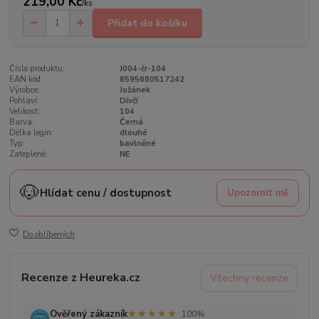
219,00 Kč
/
ks
Přidat do košíku
Číslo produktu:
J004-čr-104
EAN kód:
8595680517242
Výrobce:
Jožánek
Pohlaví:
Dívčí
Velikost:
104
Barva:
Černá
Délka legín:
dlouhé
Typ:
bavlněné
Zateplené:
NE
🐶
Hlídat cenu / dostupnost
Upozornit mě
Do oblíbených
Recenze z Heureka.cz
Všechny recenze
★★★★★
★★★★★
Ověřený zákazník
100%