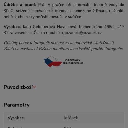
Údržba a praní:
Prát v pračce při maximální teplotě vody do
30oC, snížené mechanické činnosti a omezené ždímání, nežehlit,
nebělit, chemicky nečistit, nesušit v sušičce.
Výrobce:
Jana Gebauerová Havelková, Komenského 498/2, 417
31 Novosedlice, Česká republika; jozanek@jozanek.cz
Odstíny barev u fotografií nemusí zcela odpovídat skutečnosti.
Záleží na nastavení Vašeho monitoru a na kvalitě použité fotografie.
Původ zboží
Parametry
Výrobce
Jožánek