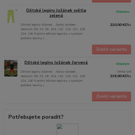
Dětské legíny Jožánek světle
Skladem
zelená
Dětské legíny Jožánek ...český výrobek...
210,00 Kč
/
ks
Velikosti: 86, 92, 98, 104, 110, 116, 122, 128,
134, 140 Kvalitní dětské legínky s vysokým
podílem bavlny ( ...
Zvolit variantu
Dětské legíny Jožánek červená
Skladem
cena od
Dětské legíny Jožánek ...český výrobek...
219,00 Kč
Velikosti: 86, 92, 98, 104, 110, 116, 122, 128,
/
ks
134, 140 Kvalitní dětské legínky s vysokým
podílem bavlny ( ...
Zvolit variantu
Potřebujete poradit?