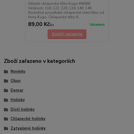
Dětské chlapecké tílko Kugo M8069
Velikosti: 116, 122, 128, 134, 140, 146
Bavlněné proužkaté chlapecké letní tílko od
firmy Kugo. Chlapecké tílko K...
89,00 Kč
Skladem
/
ks
Zvolit variantu
Zboží zařazeno v kategoriích
Novinky
Obuv
Demar
Holínky
Dívčí holínky
Chlapecké holínky
Zateplené holínky