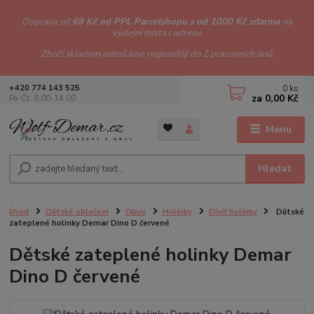
Doprava od
69 Kč od PPL Parcelshopu
a
od 1000 Kč zdarma
na
výdejní místa i adresu.
Zboží skladem odesíláme nejpozději do 2 pracovních dnů.
0
ks
+420 774 143 525
za
0,00 Kč
Po-Čt: 8.00-14.00
Menu
Hledat
Úvod
Dětské oblečení
Obuv
Holínky
Dívčí holínky
Dětské
zateplené holinky Demar Dino D červené
Dětské zateplené holinky Demar
Dino D červené