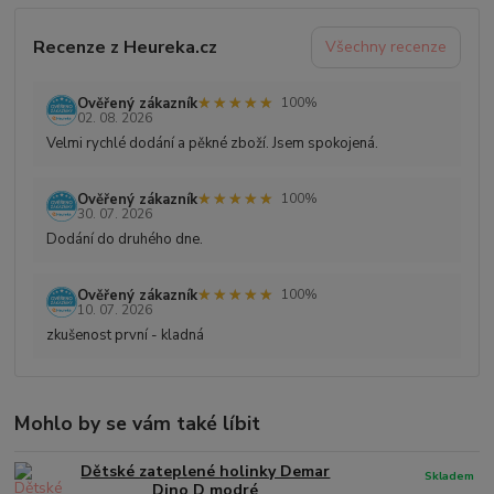
Recenze z Heureka.cz
Všechny recenze
★★★★★
★★★★★
Ověřený zákazník
100%
02. 08. 2026
Velmi rychlé dodání a pěkné zboží. Jsem spokojená.
★★★★★
★★★★★
Ověřený zákazník
100%
30. 07. 2026
Dodání do druhého dne.
★★★★★
★★★★★
Ověřený zákazník
100%
10. 07. 2026
zkušenost první - kladná
Mohlo by se vám také líbit
Dětské zateplené holinky Demar
Skladem
Dino D modré