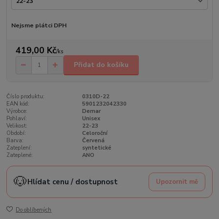
Nejsme plátci DPH
419,00 Kč
/
ks
Přidat do košíku
Číslo produktu:
0310D-22
EAN kód:
5901232042330
Výrobce:
Demar
Pohlaví:
Unisex
Velikost:
22-23
Období:
Celoroční
Barva:
Červená
Zateplení:
syntetické
Zateplené:
ANO
🐶
Hlídat cenu / dostupnost
Upozornit mě
Do oblíbených