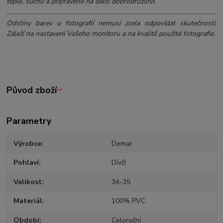
teple, suchu a připravené na další dobrodružství.
Odstíny barev u fotografií nemusí zcela odpovídat skutečnosti.
Záleží na nastavení Vašeho monitoru a na kvalitě použité fotografie.
Původ zboží
Parametry
Výrobce
Demar
Pohlaví
Dívčí
Velikost
34-35
Materiál
100% PVC
Období
Celoroční