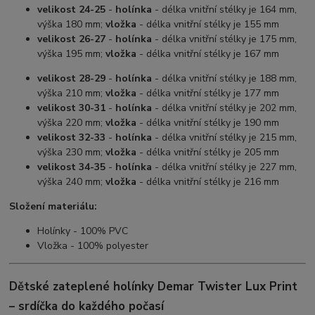
velikost 24-25
-
holínka
- délka vnitřní stélky je 164 mm,
výška 180 mm;
vložka
- délka vnitřní stélky je 155 mm
velikost 26-27
-
holínka
- délka vnitřní stélky je 175 mm,
výška 195 mm;
vložka
- délka vnitřní stélky je 167 mm
velikost 28-29
-
holínka
- délka vnitřní stélky je 188 mm,
výška 210 mm;
vložka
- délka vnitřní stélky je 177 mm
velikost 30-31
-
holínka
- délka vnitřní stélky je 202 mm,
výška 220 mm;
vložka
- délka vnitřní stélky je 190 mm
velikost 32-33
-
holínka
- délka vnitřní stélky je 215 mm,
výška 230 mm;
vložka
- délka vnitřní stélky je 205 mm
velikost 34-35
-
holínka
- délka vnitřní stélky je 227 mm,
výška 240 mm;
vložka
- délka vnitřní stélky je 216 mm
Složení materiálu:
Holínky - 100% PVC
Vložka - 100% polyester
Dětské zateplené holínky Demar Twister Lux Print
– srdíčka do každého počasí