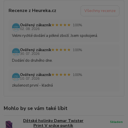
Recenze z Heureka.cz
Všechny recenze
★★★★★
★★★★★
Ověřený zákazník
100%
02. 08. 2026
Velmi rychlé dodání a pěkné zboží. Jsem spokojená.
★★★★★
★★★★★
Ověřený zákazník
100%
30. 07. 2026
Dodání do druhého dne.
★★★★★
★★★★★
Ověřený zákazník
100%
10. 07. 2026
zkušenost první - kladná
Mohlo by se vám také líbit
Dětské holinky Demar Twister
Skladem
Print V srdce puntík