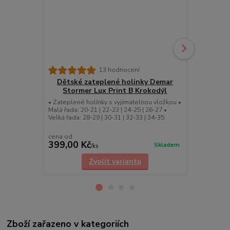
Dětské 
13 hodnocení
Storm
Dětské zateplené holinky Demar
Stormer Lux Print B Krokodýl
Dětské zate
Lux Print T K
• Zateplené holínky s vyjímatelnou vložkou •
24-25 | 26-27
Malá řada: 20-21 | 22-23 | 24-25 | 26-27 •
Dětské obráz
Velká řada: 28-29 | 30-31 | 32-33 | 34-35
cena od
cena od
399,00 Kč
399,00 K
Skladem
/
ks
Zvolit variantu
Zboží zařazeno v kategoriích