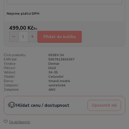
Nejsme plátci DPH
499,00 Kč
/
ks
Přidat do košíku
Číslo produktu:
0038V-34
EAN kód:
5907613600397
Výrobce:
Demar
Pohlaví:
Dívčí
Velikost:
34-35
Období:
Celoroční
Barva:
tmavě modrá
Zateplení:
syntetické
Zateplené:
ANO
🐶
Hlídat cenu / dostupnost
Upozornit mě
Do oblíbených