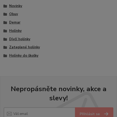
Novinky
Obuv
Demar
Holínky
Dívčí holínky
Zateplené holínky
Holínky do školky
Nepropásněte novinky, akce a
slevy!
Přihlásit se