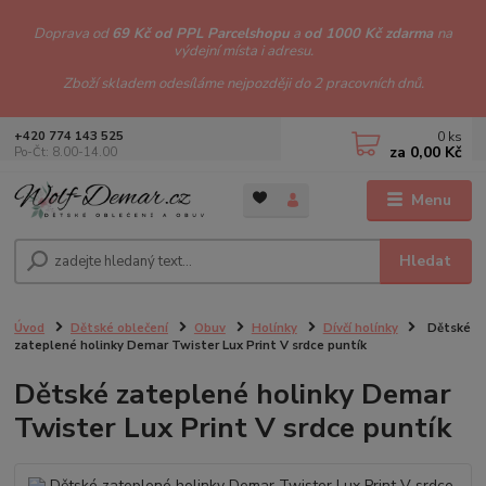
Doprava od
69 Kč od PPL Parcelshopu
a
od 1000 Kč zdarma
na
výdejní místa i adresu.
Zboží skladem odesíláme nejpozději do 2 pracovních dnů.
0
ks
+420 774 143 525
za
0,00 Kč
Po-Čt: 8.00-14.00
Menu
Hledat
Úvod
Dětské oblečení
Obuv
Holínky
Dívčí holínky
Dětské
zateplené holinky Demar Twister Lux Print V srdce puntík
Dětské zateplené holinky Demar
Twister Lux Print V srdce puntík