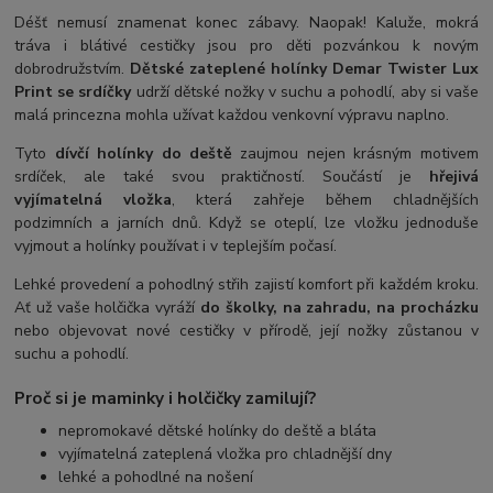
Déšť nemusí znamenat konec zábavy. Naopak! Kaluže, mokrá
tráva i blátivé cestičky jsou pro děti pozvánkou k novým
dobrodružstvím.
Dětské zateplené holínky Demar Twister Lux
Print se srdíčky
udrží dětské nožky v suchu a pohodlí, aby si vaše
malá princezna mohla užívat každou venkovní výpravu naplno.
Tyto
dívčí holínky do deště
zaujmou nejen krásným motivem
srdíček, ale také svou praktičností. Součástí je
hřejivá
vyjímatelná vložka
, která zahřeje během chladnějších
podzimních a jarních dnů. Když se oteplí, lze vložku jednoduše
vyjmout a holínky používat i v teplejším počasí.
Lehké provedení a pohodlný střih zajistí komfort při každém kroku.
Ať už vaše holčička vyráží
do školky, na zahradu, na procházku
nebo objevovat nové cestičky v přírodě, její nožky zůstanou v
suchu a pohodlí.
Proč si je maminky i holčičky zamilují?
nepromokavé dětské holínky do deště a bláta
vyjímatelná zateplená vložka pro chladnější dny
lehké a pohodlné na nošení