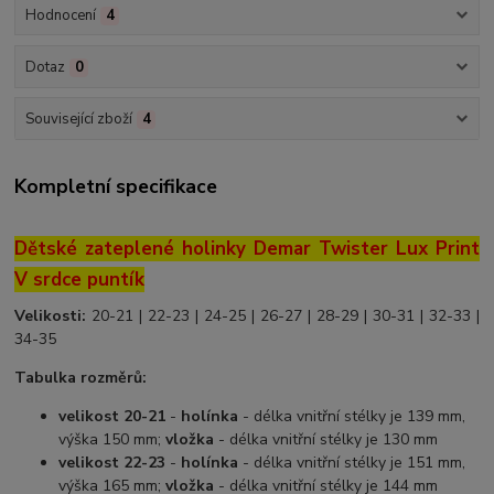
Hodnocení
4
Dotaz
0
Související zboží
4
Kompletní specifikace
Dětské zateplené holinky Demar Twister Lux Print
V srdce puntík
Velikosti:
20-21 | 22-23 | 24-25 | 26-27 | 28-29 | 30-31 | 32-33 |
34-35
Tabulka rozměrů:
velikost 20-21
-
holínka
- délka vnitřní stélky je 139 mm,
výška 150 mm;
vložka
- délka vnitřní stélky je 130 mm
velikost 22-23
-
holínka
- délka vnitřní stélky je 151 mm,
výška 165 mm;
vložka
- délka vnitřní stélky je 144 mm