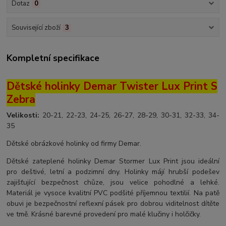
Dotaz
0
Související zboží
3
Kompletní specifikace
Dětské holinky Demar Twister Lux Print S
Zebra
Velikosti:
20-21, 22-23, 24-25, 26-27, 28-29, 30-31, 32-33, 34-
35
Dětské obrázkové holinky od firmy Demar.
Dětské zateplené holinky Demar Stormer Lux Print jsou ideální
pro deštivé, letní a podzimní dny. Holinky májí hrubší podešev
zajišťující bezpečnost chůze, jsou velice pohodlné a lehké.
Materiál je vysoce kvalitní PVC podšité příjemnou textilií. Na patě
obuvi je bezpečnostní reflexní pásek pro dobrou viditelnost dítěte
ve tmě. Krásné barevné provedení pro malé klučiny i holčičky.