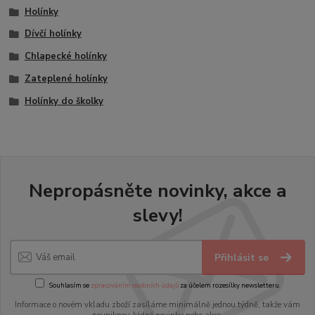
Holínky
Dívčí holínky
Chlapecké holínky
Zateplené holínky
Holínky do školky
Nepropásněte novinky, akce a
slevy!
Přihlásit se
Souhlasím se
zpracováním osobních údajů
za účelem rozesílky newsletteru.
Informace o novém vkladu zboží zasíláme minimálně jednou týdně, takže vám