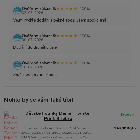
★★★★★
★★★★★
Ověřený zákazník
100%
02. 08. 2026
Velmi rychlé dodání a pěkné zboží. Jsem spokojená.
★★★★★
★★★★★
Ověřený zákazník
100%
30. 07. 2026
Dodání do druhého dne.
★★★★★
★★★★★
Ověřený zákazník
100%
10. 07. 2026
zkušenost první - kladná
Mohlo by se vám také líbit
Dětské holinky Demar Twister
Skladem
Print S zebra
Dětské holinky Demar Stormer Print Velikosti:
249,00 Kč
/
ks
20/21, 22/23, 24/25, 26/27, 28/29, 30/31, 32/33,
34/35 Dětské obrázkové holinky od firmy Demar.