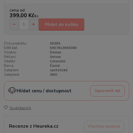
cena od
399,00 Kč
/
ks
Přidat do košíku
Číslo produktu:
0038S
EAN kód:
5907613600380
Výrobce:
Demar
Pohlaví:
Unisex
Období:
Celoroční
Barva:
Černá
Zateplení:
syntetické
Zateplené:
ANO
🐶
Hlídat cenu / dostupnost
Upozornit mě
Do oblíbených
Recenze z Heureka.cz
Všechny recenze