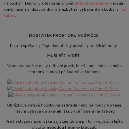
K holínkám Demar určitě nesmí chybět
dětské pláštěnky
- ideální
kombinace na deštivé dny a
nezbytná výbava do školky
a
na
tábor
.
DOSTATEK PROSTORU VE ŠPIČCE:
Kulatá špička zajišťuje dostatečný prostor pro dětské prsty.
MUSÍ BÝT VIDĚT:
Vzadu na patě je malý reflexní prvek, který bude jedním z mála
ochranných prvků při špatné viditelnosti.
Obrázkové dětské holínky
na zahradu
nebo na houby
do lesa
.
Hlavní výbava do školek, škol v přírodě a na tábory.
Protiskluzová podrážka
zajišťuje, že ani při tom největším lijáku
a blátě,
nebudou holínky klouzat
.