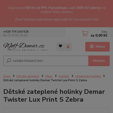
Doprava od
69 Kč od PPL Parcelshopu
a
od 1000 Kč zdarma
na
výdejní místa i adresu.
Zboží skladem odesíláme nejpozději do 2 pracovních dnů.
0
ks
+420 774 143 525
za
0,00 Kč
Po-Čt: 8.00-14.00
Menu
Hledat
Úvod
Dětské oblečení
Obuv
Holínky
Chlapecké holínky
Dětské zateplené holinky Demar Twister Lux Print S Zebra
Dětské zateplené holinky Demar
Twister Lux Print S Zebra