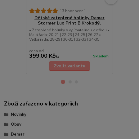
Dětské 
13 hodnocení
Storm
Dětské zateplené holinky Demar
Stormer Lux Print B Krokodýl
Dětské zate
Lux Print T K
• Zateplené holínky s vyjímatelnou vložkou •
24-25 | 26-27
Malá řada: 20-21 | 22-23 | 24-25 | 26-27 •
Dětské obráz
Velká řada: 28-29 | 30-31 | 32-33 | 34-35
cena od
cena od
399,00 Kč
399,00 K
Skladem
/
ks
Zvolit variantu
Zboží zařazeno v kategoriích
Novinky
Obuv
Demar