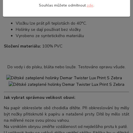
vysušit
. Jen pozor -
nesušit na radiátoru
ani
v sušičce
!
Souhlas můžete odmítnout
zde
.
Holínky mají vyjímatelné zateplení:
Vložku lze prát při teplotách do 40°C.
Holínky se dají používat bez vložky.
Vyrobeno ze syntetického materiálu
Složení materiálu:
100% PVC
Do vody i do písku, bláta nebo louže. Testováno opravu všude.
Jak vybrat správnou velikost obuvi:
Na papír obkreslete obě chodidla dítěte. Při obkreslování by měly
být nožky přitisknuté k papíru a natažené prsty. Dítě by mělo stát
na měřené noze svou plnou vahou.
Na vzniklém obrysu změřte vzdálenost od nejdelšího prstu k patě.
U velikosti boty se udává délka vnitřní stélky. Stélka by u dětské