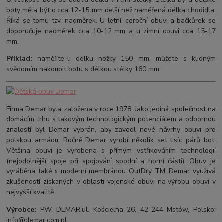
boty měla být o cca 12-15 mm delší než naměřená délka chodidla.
Říká se tomu tzv. nadměrek. U letní, ceroční obuvi a bačkůrek se
doporučuje nadměrek cca 10-12 mm a u zimní obuvi cca 15-17
mm.
Příklad:
naměříte-li délku nožky 150 mm, můžete s klidným
svědomím nakoupit botu s délkou stélky 160 mm.
Firma Demar byla založena v roce 1978. Jako jediná společnost na
domácím trhu s takovým technologickým potenciálem a odbornou
znalostí byl Demar vybrán, aby zavedl nové návrhy obuvi pro
polskou armádu. Ročně Demar vyrobí několik set tisíc párů bot.
Většina obuvi je vyrobena s přímým vstřikováním technologií
(nejodolnější spoje při spojování spodní a horní části). Obuv je
vyráběna také s moderní membránou OutDry TM. Demar využívá
zkušeností získaných v oblasti vojenské obuvi na výrobu obuvi v
nejvyšší kvalitě.
Výrobce:
PW. DEMAR,ul. Kościelna 26, 42-244 Mstów, Polsko;
info@demar.com.pl