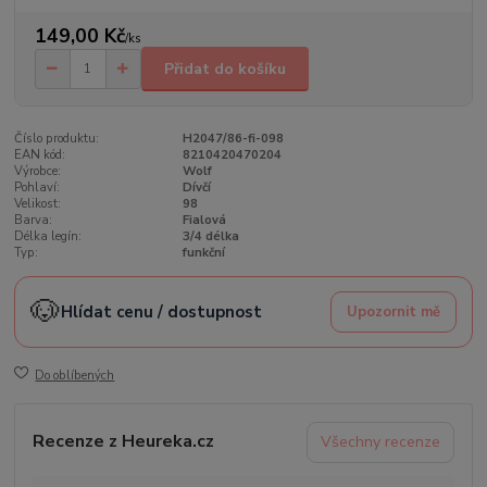
149,00 Kč
/
ks
Přidat do košíku
Číslo produktu:
H2047/86-fi-098
EAN kód:
8210420470204
Výrobce:
Wolf
Pohlaví:
Dívčí
Velikost:
98
Barva:
Fialová
Délka legín:
3/4 délka
Typ:
funkční
🐶
Hlídat cenu / dostupnost
Upozornit mě
Do oblíbených
Recenze z Heureka.cz
Všechny recenze