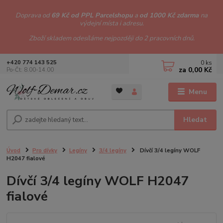
Doprava od
69 Kč od PPL Parcelshopu
a
od 1000 Kč zdarma
na
výdejní místa i adresu.
Zboží skladem odesíláme nejpozději do 2 pracovních dnů.
0
ks
+420 774 143 525
za
0,00 Kč
Po-Čt: 8.00-14.00
Menu
Hledat
Úvod
Pro dívky
Legíny
3/4 legíny
Dívčí 3/4 legíny WOLF
H2047 fialové
Dívčí 3/4 legíny WOLF H2047
fialové