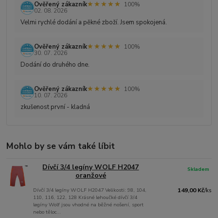
★★★★★
★★★★★
Ověřený zákazník
100%
02. 08. 2026
Velmi rychlé dodání a pěkné zboží. Jsem spokojená.
★★★★★
★★★★★
Ověřený zákazník
100%
30. 07. 2026
Dodání do druhého dne.
★★★★★
★★★★★
Ověřený zákazník
100%
10. 07. 2026
zkušenost první - kladná
Mohlo by se vám také líbit
Dívčí 3/4 legíny WOLF H2047
Skladem
oranžové
Dívčí 3/4 legíny WOLF H2047 Velikosti: 98, 104,
149,00 Kč
/
ks
110, 116, 122, 128 Krásné lehoučké dívčí 3/4
legíny Wolf jsou vhodné na běžné nošení, sport
nebo těloc...