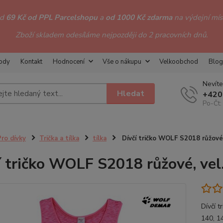
od
69 Kč od PPL Parcelshopu
a
od 1000 Kč zdarma
na výdejní míst
Zboží skladem odesíláme nejpozději do 2 pracovních dnů.
hody
Kontakt
Hodnocení
Vše o nákupu
Velkoobchod
Blog
Nevíte
Hledat
+420
Po-Čt:
Pro dívky
Trička a tílka
tílka
Dívčí tričko WOLF S2018 růžové
í tričko WOLF S2018 růžové, vel
Dívčí 
140, 1