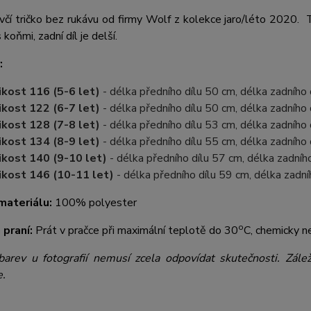
včí tričko bez rukávu od firmy Wolf z kolekce jaro/léto 2020. T
koňmi, zadní díl je delší.
:
ikost 116 (5-6 let)
- délka předního dílu 50 cm, délka zadního
ikost 122 (6-7 let)
- délka předního dílu 50 cm, délka zadního
ikost 128 (7-8 let)
- délka předního dílu 53 cm, délka zadního
ikost 134 (8-9 let)
- délka předního dílu 55 cm, délka zadního
ikost 140 (9-10 let)
- délka předního dílu 57 cm, délka zadníh
ikost 146 (10-11 let)
- délka předního dílu 59 cm, délka zadn
materiálu:
100% polyester
o
 praní:
Prát v pračce při maximální teplotě do 30
C, chemicky ne
barev u fotografií nemusí zcela odpovídat skutečnosti. Zále
e.