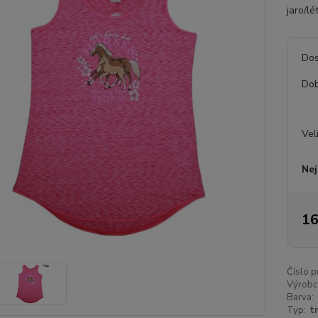
jaro/lé
Dos
Dob
Vel
Nej
16
Číslo p
Výrobc
Barva:
Typ:
tr