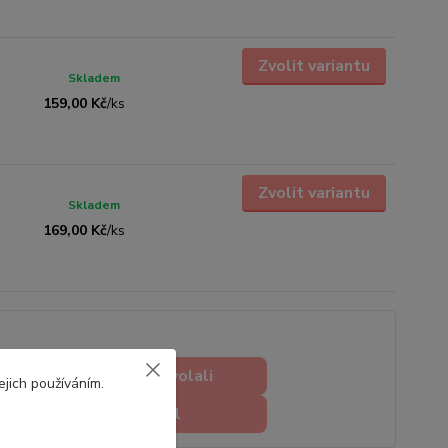
Zvolit variantu
Skladem
159,00 Kč
/
ks
Zvolit variantu
Skladem
169,00 Kč
/
ks
Chci abyste mi zavolali
ejich používáním.
Chci napsat e-mail