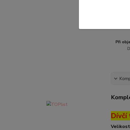
Při ob
D
Kompl
Komple
Dívčí
Velikost