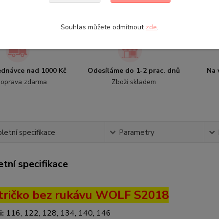
Souhlas můžete odmítnout
zde
.
jednávce nad 1000 Kč
Odesíláme do 1-2 prac. dnů
Na 
oprava zdarma
Zboží skladem
etní specifikace
Parametry
tní specifikace
 tričko bez rukávu WOLF S2018
i:
116, 122, 128, 134, 140, 146