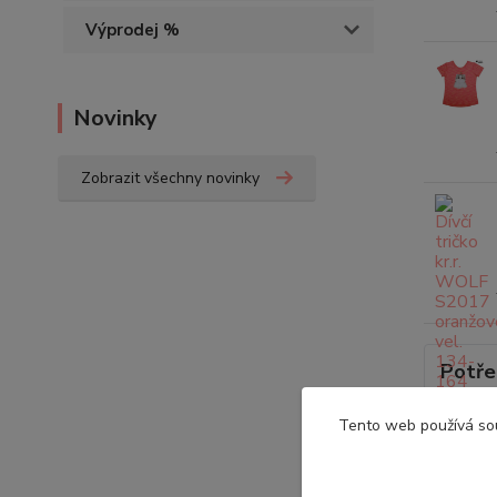
Výprodej %
Novinky
Zobrazit všechny novinky
Potře
Tento web používá so