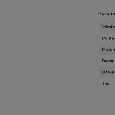
Param
Výrob
Pohlav
Materi
Barva
Délka 
Typ