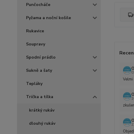
Punčocháče
Pyžama a noční košile
Rukavice
Soupravy
Recen
Spodní prádlo
O
Sukně a šaty
0
Velmi 
Tepláky
O
Trička a tílka
1
zkušen
krátký rukáv
O
dlouhý rukáv
2
Objedn