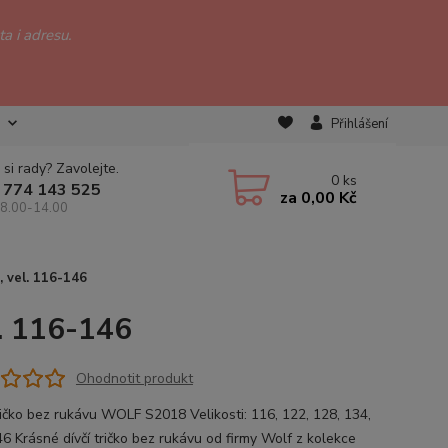
a i adresu.
Přihlášení
 si rady? Zavolejte.
0
ks
 774 143 525
za
0,00 Kč
 8.00-14.00
, vel. 116-146
. 116-146
Ohodnotit produkt
tričko bez rukávu WOLF S2018 Velikosti: 116, 122, 128, 134,
46 Krásné dívčí tričko bez rukávu od firmy Wolf z kolekce