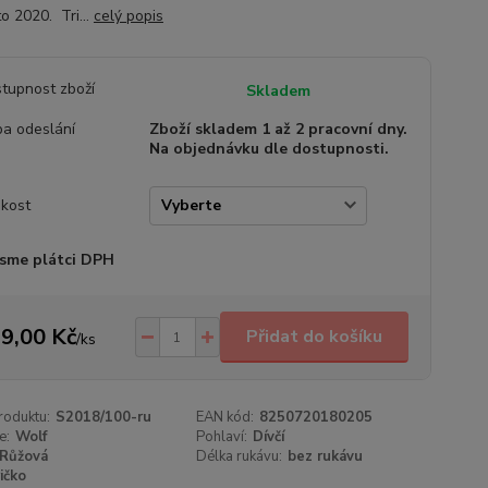
to 2020. Tri...
celý popis
tupnost zboží
Skladem
a odeslání
Zboží skladem 1 až 2 pracovní dny.
Na objednávku dle dostupnosti.
ikost
sme plátci DPH
9,00 Kč
Přidat do košíku
/
ks
roduktu:
S2018/100-ru
EAN kód:
8250720180205
e:
Wolf
Pohlaví:
Dívčí
Růžová
Délka rukávu:
bez rukávu
ičko