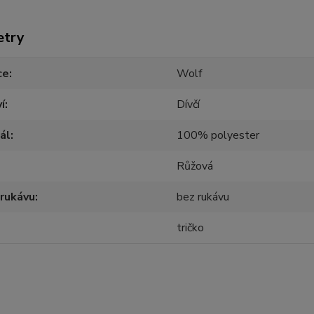
etry
ce
Wolf
í
Dívčí
ál
100% polyester
Růžová
rukávu
bez rukávu
tričko