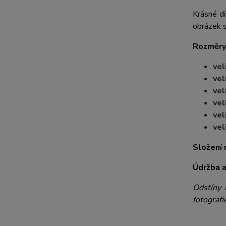
Krásné dí
obrázek s 
Rozměry
vel
vel
vel
vel
vel
vel
Složení 
Údržba a
Odstíny 
fotografi