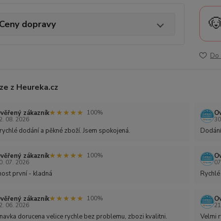

Ceny dopravy
Do 
ze z Heureka.cz
★★★★★
★★★★★
věřený zákazník
Ov
100%
2. 08. 2026
30
rychlé dodání a pěkné zboží. Jsem spokojená.
Dodání
★★★★★
★★★★★
věřený zákazník
Ov
100%
0. 07. 2026
07
ost první - kladná
Rychlé
★★★★★
★★★★★
věřený zákazník
Ov
100%
2. 06. 2026
21
avka dorucena velice rychle bez problemu, zbozi kvalitni.
Velmi r