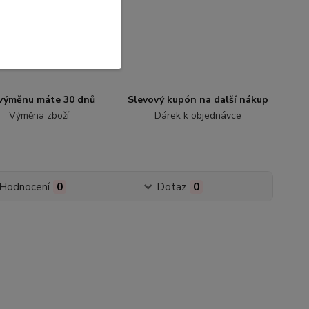
výměnu máte 30 dnů
Slevový kupón na další nákup
Výměna zboží
Dárek k objednávce
Hodnocení
0
Dotaz
0