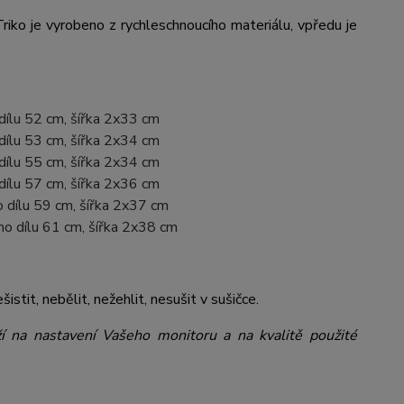
riko je vyrobeno z rychleschnoucího materiálu, vpředu je
 dílu 52 cm, šířka 2x33 cm
 dílu 53 cm, šířka 2x34 cm
 dílu 55 cm, šířka 2x34 cm
 dílu 57 cm, šířka 2x36 cm
o dílu 59 cm, šířka 2x37 cm
ího dílu 61 cm, šířka 2x38 cm
šistit, nebělit, nežehlit, nesušit v sušičce.
ží na nastavení Vašeho monitoru a na kvalitě použité