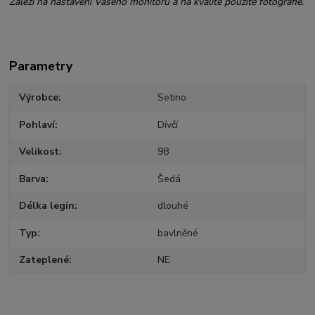
Záleží na nastavení Vašeho monitoru a na kvalitě použité fotografie.
Parametry
Výrobce
Setino
Pohlaví
Dívčí
Velikost
98
Barva
Šedá
Délka legín
dlouhé
Typ
bavlněné
Zateplené
NE