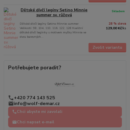
Dětské dívčí legíny Setino Minnie
Skladem
summer sv. růžová
Dětské dívčí legíny Setino Minnie summer
28 % sleva
Velikosti: 98, 104, 110, 116, 122, 128 Kvalitní
129,00 Kč
/
ks
dětské dívčí legínky s motivem myšky Minnie ve
dvou barevných...
Zvolit variantu
Potřebujete poradit?
+420 774 143 525
info@wolf-demar.cz
Chci abyste mi zavolali
Chci napsat e-mail