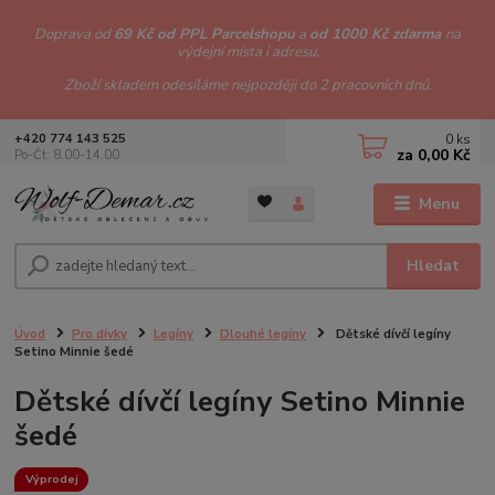
Doprava od
69 Kč od PPL Parcelshopu
a
od 1000 Kč zdarma
na
výdejní místa i adresu.
Zboží skladem odesíláme nejpozději do 2 pracovních dnů.
0
ks
+420 774 143 525
za
0,00 Kč
Po-Čt: 8.00-14.00
Menu
Hledat
Úvod
Pro dívky
Legíny
Dlouhé legíny
Dětské dívčí legíny
Setino Minnie šedé
Dětské dívčí legíny Setino Minnie
šedé
Výprodej