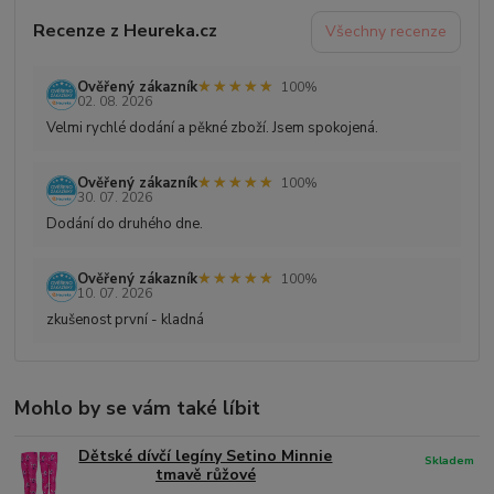
Recenze z Heureka.cz
Všechny recenze
★★★★★
★★★★★
Ověřený zákazník
100%
02. 08. 2026
Velmi rychlé dodání a pěkné zboží. Jsem spokojená.
★★★★★
★★★★★
Ověřený zákazník
100%
30. 07. 2026
Dodání do druhého dne.
★★★★★
★★★★★
Ověřený zákazník
100%
10. 07. 2026
zkušenost první - kladná
Mohlo by se vám také líbit
Dětské dívčí legíny Setino Minnie
Skladem
tmavě růžové