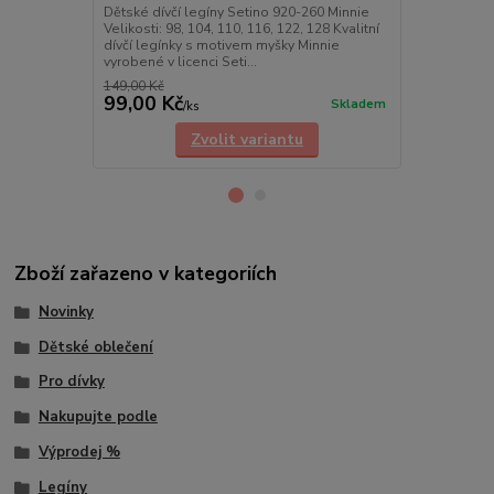
Dětské dívčí legíny Setino 920-260 Minnie
Dětské dívčí
Velikosti: 98, 104, 110, 116, 122, 128 Kvalitní
Velikosti: 98
dívčí legínky s motivem myšky Minnie
dívčí legínk
vyrobené v licenci Seti...
vyrobené v li
149,00 Kč
149,00 Kč
99,00 Kč
99,00 Kč
Skladem
/
ks
Zvolit variantu
Zboží zařazeno v kategoriích
Novinky
Dětské oblečení
Pro dívky
Nakupujte podle
Výprodej %
Legíny