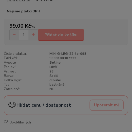
Nejsme plátci DPH
99,00 Kč
/
ks
Přidat do košíku
Číslo produktu:
MIN-G-LEG-22-še-098
EAN kód:
5999100307223
Výrobce:
Setino
Pohlaví:
Dívčí
Velikost:
98
Barva:
Šedá
Délka legín:
dlouhé
Typ:
bavlněné
Zateplené:
NE
🐶
Hlídat cenu / dostupnost
Upozornit mě
Do oblíbených