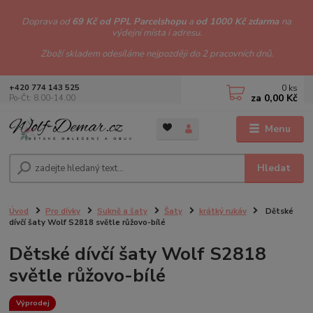
Doprava od
69 Kč od PPL Parcelshopu
a
od 1000 Kč zdarma
na
výdejní místa i adresu.
Zboží skladem odesíláme nejpozději do 2 pracovních dnů.
0
ks
+420 774 143 525
za
0,00 Kč
Po-Čt: 8.00-14.00
Menu
Hledat
Úvod
Pro dívky
Sukně a šaty
Šaty
krátký rukáv
Dětské
dívčí šaty Wolf S2818 světle růžovo-bílé
Dětské dívčí šaty Wolf S2818
světle růžovo-bílé
Výprodej