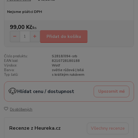
Nejsme plátci DPH
99,00 Kč
/
ks
Přidat do košíku
Číslo produktu:
S2818/094-srb
EAN kód:
8210728180188
Výrobce:
Wolf
Barva:
světle růžová | bílá
Typ šatů:
s krátkým rukávem
🐶
Hlídat cenu / dostupnost
Upozornit mě
Do oblíbených
Recenze z Heureka.cz
Všechny recenze