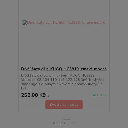
Dívčí šaty dl.r. KUGO HC3919, tmavě modré
Dívčí šaty s dlouhým rukávem KUGO HC3919
Velikosti: 98, 104, 110, 116, 122, 128 Dívčí bavlněné
šaty Kugo s dlouhým rukávem a obrázky motýlů a
květin...
259,00 Kč
Skladem
/
ks
Zvolit variantu
strana
z 1