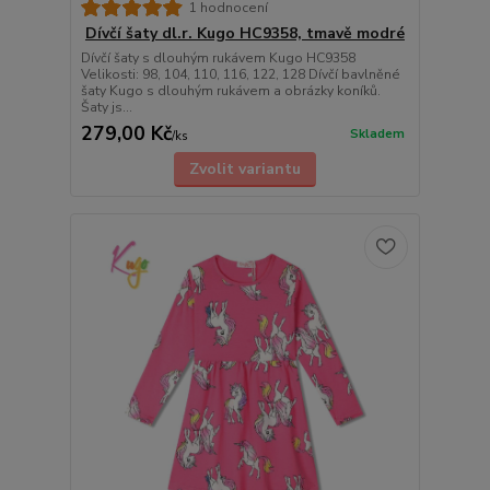
1 hodnocení
Dívčí šaty dl.r. Kugo HC9358, tmavě modré
Dívčí šaty s dlouhým rukávem Kugo HC9358
Velikosti: 98, 104, 110, 116, 122, 128 Dívčí bavlněné
šaty Kugo s dlouhým rukávem a obrázky koníků.
Šaty js...
279,00 Kč
Skladem
/
ks
Zvolit variantu