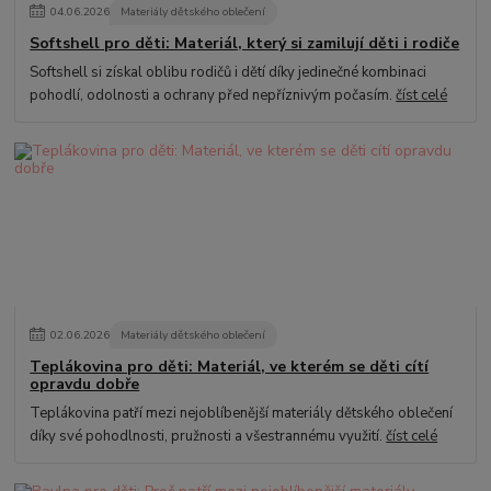
04
.
06
.
2026
Materiály dětského oblečení
Softshell pro děti: Materiál, který si zamilují děti i rodiče
Softshell si získal oblibu rodičů i dětí díky jedinečné kombinaci
pohodlí, odolnosti a ochrany před nepříznivým počasím.
číst celé
02
.
06
.
2026
Materiály dětského oblečení
Teplákovina pro děti: Materiál, ve kterém se děti cítí
opravdu dobře
Teplákovina patří mezi nejoblíbenější materiály dětského oblečení
díky své pohodlnosti, pružnosti a všestrannému využití.
číst celé