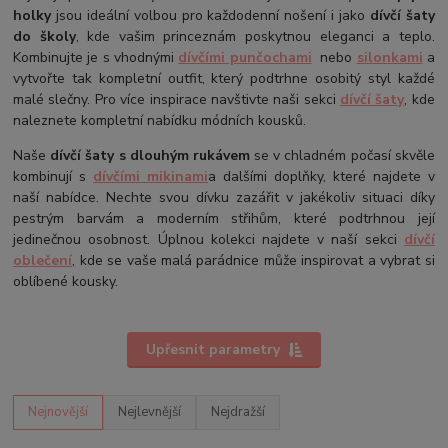
holky
jsou ideální volbou pro každodenní nošení i jako
dívčí šaty
do školy
, kde vašim princeznám poskytnou eleganci a teplo.
Kombinujte je s vhodnými
dívčími punčochami
nebo
silonkami
a
vytvořte tak kompletní outfit, který podtrhne osobitý styl každé
malé slečny. Pro více inspirace navštivte naši sekci
dívčí šaty
, kde
naleznete kompletní nabídku módních kousků.
Naše
dívčí šaty s dlouhým rukávem
se v chladném počasí skvěle
kombinují s
dívčími mikinami
a dalšími doplňky, které najdete v
naší nabídce. Nechte svou dívku zazářit v jakékoliv situaci díky
pestrým barvám a moderním střihům, které podtrhnou její
jedinečnou osobnost. Úplnou kolekci najdete v naší sekci
dívčí
oblečení
, kde se vaše malá parádnice může inspirovat a vybrat si
oblíbené kousky.
Upřesnit parametry
Nejnovější
Nejlevnější
Nejdražší