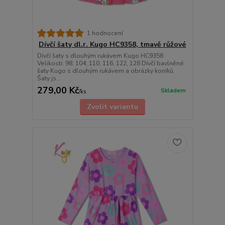
1 hodnocení
Dívčí šaty dl.r. Kugo HC9358, tmavě růžové
Dívčí šaty s dlouhým rukávem Kugo HC9358
Velikosti: 98, 104, 110, 116, 122, 128 Dívčí bavlněné
šaty Kugo s dlouhým rukávem a obrázky koníků.
Šaty js...
279,00 Kč
Skladem
/
ks
Zvolit variantu