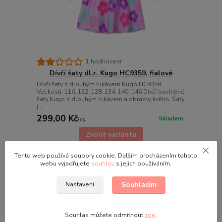
1 hodnocení
Dívčí šaty dl.r. Kugo HC9359, fialové
Dívčí šaty s dlouhým rukávem Kugo HC9359
Velikosti: 116, 122, 128, 134, 140, 146 Dívčí bavlněné
šaty Kugo s dlouhým rukávem a obrázky květin. Šaty
j...
299,00 Kč
Skladem
/
ks
Zvolit variantu
Tento web používá soubory cookie. Dalším procházením tohoto
webu vyjadřujete
souhlas
s jejich používáním.
Souhlasím
Nastavení
Souhlas můžete odmítnout
zde
.