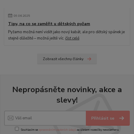
09
.
06
.
2025
Tipy, na co se zaměřit u dětských pyžam
Pyžamo možná není vidět jako nový kabát, ale pro dětský spánek je
stejně důležité – možná ještě víc.
číst celé
Zobrazit všechny články
Nepropásněte novinky, akce a
slevy!
Přihlásit se
Souhlasím se
zpracováním osobních údajů
za účelem rozesílky newsletteru.