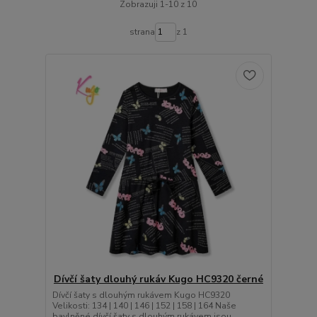
Zobrazuji 1-10 z 10
strana
z 1
Dívčí šaty dlouhý rukáv Kugo HC9320 černé
Dívčí šaty s dlouhým rukávem Kugo HC9320
Velikosti: 134 | 140 | 146 | 152 | 158 | 164 Naše
bavlněné dívčí šaty s dlouhým rukávem jsou