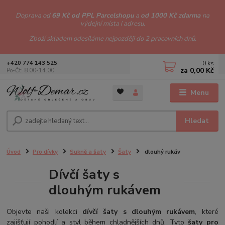
Doprava od
69 Kč od PPL Parcelshopu
a
od 1000 Kč zdarma
na
výdejní místa i adresu.
Zboží skladem odesíláme nejpozději do 2 pracovních dnů.
0
ks
+420 774 143 525
za
0,00 Kč
Po-Čt: 8.00-14.00
Menu
Hledat
Úvod
Pro dívky
Sukně a šaty
Šaty
dlouhý rukáv
Dívčí šaty s
dlouhým rukávem
Objevte naši kolekci
dívčí šaty s dlouhým rukávem
, které
zajišťují pohodlí a styl během chladnějších dnů. Tyto
šaty pro