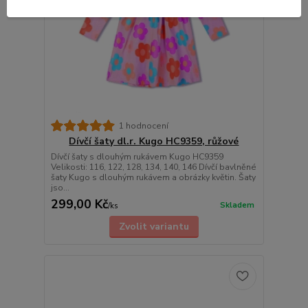
1 hodnocení
Dívčí šaty dl.r. Kugo HC9359, růžové
Dívčí šaty s dlouhým rukávem Kugo HC9359
Velikosti: 116, 122, 128, 134, 140, 146 Dívčí bavlněné
šaty Kugo s dlouhým rukávem a obrázky květin. Šaty
jso...
299,00 Kč
Skladem
/
ks
Zvolit variantu