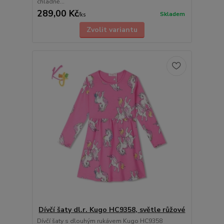
chladně...
289,00 Kč
Skladem
/
ks
Zvolit variantu
Dívčí šaty dl.r. Kugo HC9358, světle růžové
Dívčí šaty s dlouhým rukávem Kugo HC9358