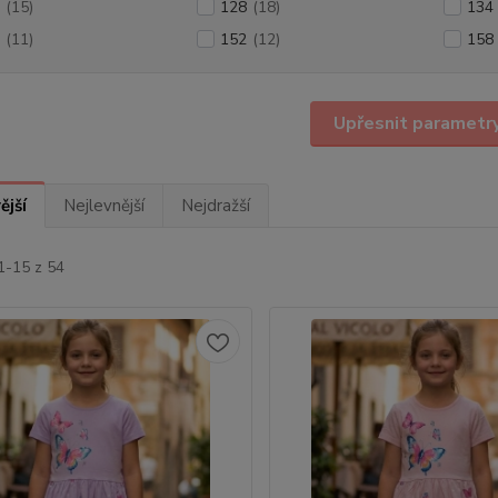
(15)
128
(18)
134
(11)
152
(12)
158
Upřesnit parametr
ější
Nejlevnější
Nejdražší
1-15 z 54