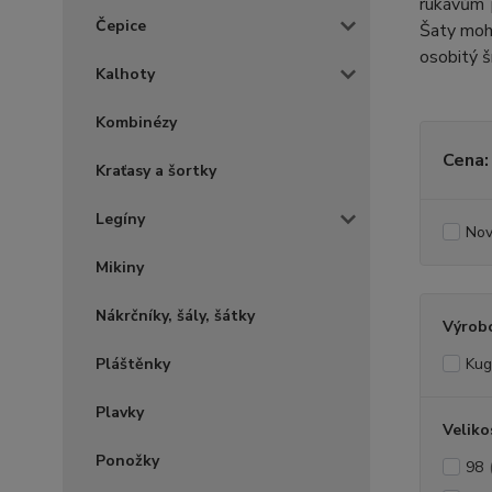
rukávům p
Čepice
Šaty moho
osobitý š
Kalhoty
Kombinézy
Cena:
Kraťasy a šortky
Legíny
Nov
Mikiny
Nákrčníky, šály, šátky
Výrob
Pláštěnky
Kug
Plavky
Veliko
Ponožky
98