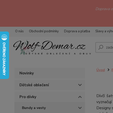
Doprava 
O nás
Obchodní podmínky
Doprava a platba
Slevy a vý
Úvod
Novinky
Dětské oblečení
Dívčí ša
Pro dívky
vyznačují
Designy s
Bundy a vesty