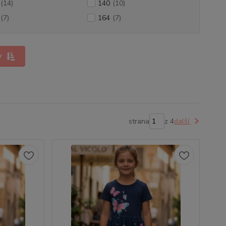
(14)
140
(10)
(7)
164
(7)
y
strana
z 4
další