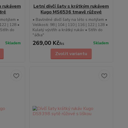
ým rukávem
Letní dívčí šaty s krátkým rukávem
dré
Kugo MS6536 tmavě růžové
s motýlem •
• Bavlněné dívčí šaty na léto s motýlem •
 122 | 128 •
Velikosti: 98 | 104 | 110 | 116 | 122 | 128 •
 Střih do
Kulatý výstřih a krátký rukáv • Střih do
"áčka"
269,00 Kč
Skladem
Skladem
/
ks
Zvolit variantu