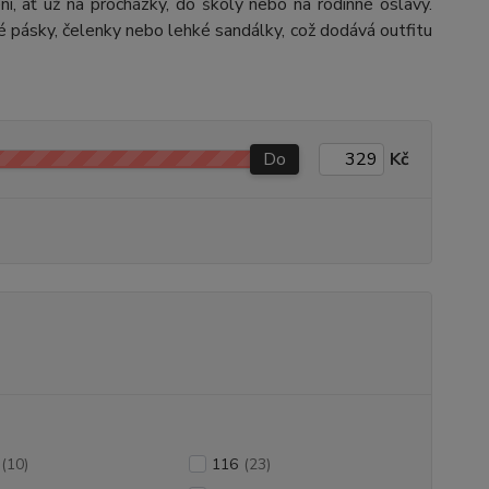
í, ať už na procházky, do školy nebo na rodinné oslavy.
 pásky, čelenky nebo lehké sandálky, což dodává outfitu
Do
Kč
(10)
116
(23)