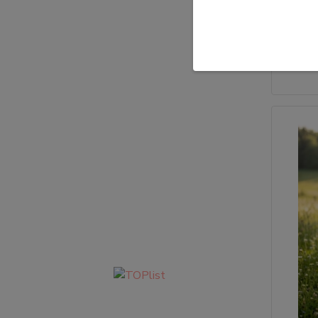
Velikosti
Kulatý v
"áčka"
269,0