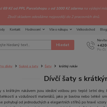
od
69 Kč od PPL Parcelshopu
a
od 1000 Kč zdarma
na výdejní míst
Zboží skladem odesíláme nejpozději do 2 pracovních dnů.
hody
Kontakt
Hodnocení
Vše o nákupu
Velkoobchod
Blog
Nevíte
Hledat
+420
Po-Čt:
Pro dívky
Sukně a šaty
Šaty
krátký rukáv
Dívčí šaty s krátk
ty s krátkým rukávem jsou ideální volbou pro teplé letní dny
 lehkostí a vzdušností materiálů, jako je bavlna nebo lehké smě
e pohybují od jednoduchých a elegantních střihů po hravé vzor