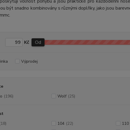
oskytují volnost pohybu a jsou praktické pro každodenní nošen
u být snadno kombinovány s různými doplňky, jako jsou barevné
mrnc.
Kč
Od
inka
Výprodej
ce
o
(196)
Wolf
(25)
st
(18)
104
(22)
110