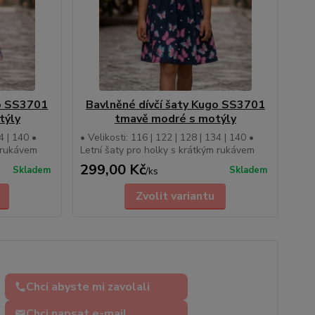
go SS3701
Bavlněné dívčí šaty Kugo SS3701
týly
tmavě modré s motýly
4 | 140 •
• Velikosti: 116 | 122 | 128 | 134 | 140 •
m rukávem
Letní šaty pro holky s krátkým rukávem
299,00 Kč
Skladem
Skladem
/
ks
Zvolit variantu
Chci abyste mi zavolali
Chci napsat e-mail