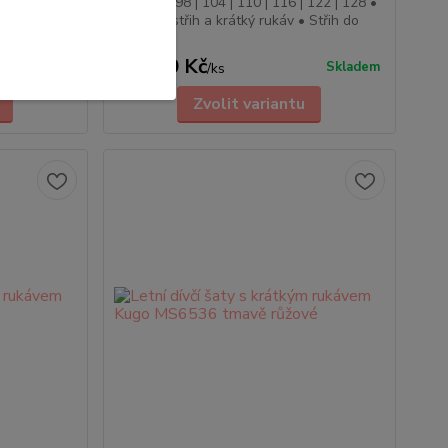
 122 | 128 •
Velikosti: 98 | 104 | 110 | 116 | 122 | 128 •
 Střih do
Kulatý výstřih a krátký rukáv • Střih do
"áčka"
269,00 Kč
Skladem
Skladem
/
ks
Zvolit variantu