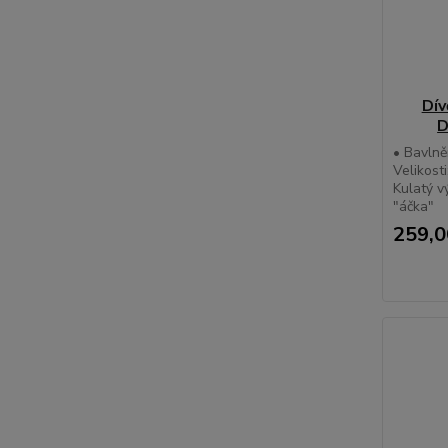
Dív
D
• Bavlněn
Velikosti
Kulatý v
"áčka"
259,0