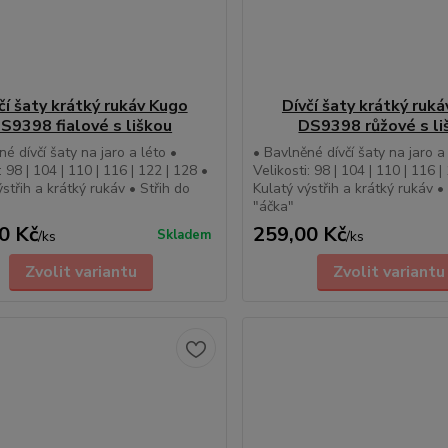
čí šaty krátký rukáv Kugo
Dívčí šaty krátký ruk
S9398 fialové s liškou
DS9398 růžové s li
é dívčí šaty na jaro a léto •
• Bavlněné dívčí šaty na jaro a
: 98 | 104 | 110 | 116 | 122 | 128 •
Velikosti: 98 | 104 | 110 | 116 |
ýstřih a krátký rukáv • Střih do
Kulatý výstřih a krátký rukáv •
"áčka"
0 Kč
259,00 Kč
Skladem
/
ks
/
ks
Zvolit variantu
Zvolit variantu