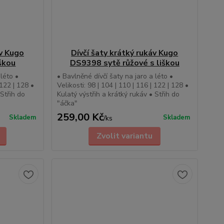
áv Kugo
Dívčí šaty krátký rukáv Kugo
škou
DS9398 sytě růžové s liškou
 léto •
• Bavlněné dívčí šaty na jaro a léto •
 122 | 128 •
Velikosti: 98 | 104 | 110 | 116 | 122 | 128 •
 Střih do
Kulatý výstřih a krátký rukáv • Střih do
"áčka"
259,00 Kč
Skladem
Skladem
/
ks
Zvolit variantu