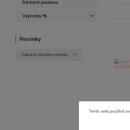
Dárkové poukazy
Výprodej %
Novinky
Zobrazit všechny novinky
Tento web používá so
Letn
• Bavlně