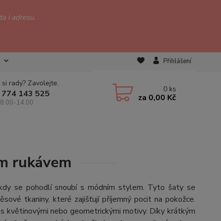
a i adresu.
Přihlášení
 si rady? Zavolejte.
0
ks
 774 143 525
za
0,00 Kč
 8.00-14.00
ým rukávem
, kdy se pohodlí snoubí s módním stylem. Tyto šaty se
sové tkaniny, které zajišťují příjemný pocit na pokožce.
y s květinovými nebo geometrickými motivy. Díky krátkým