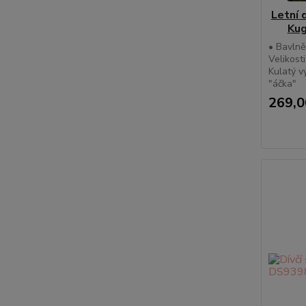
Letní 
Kug
• Bavlně
Velikosti
Kulatý v
"áčka"
269,0