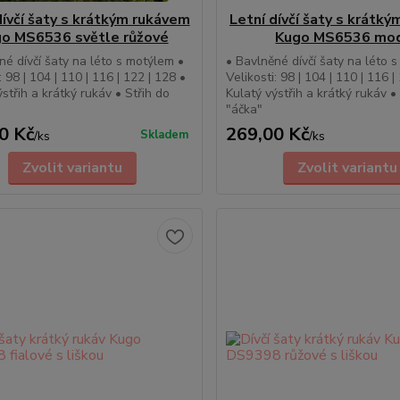
dívčí šaty s krátkým rukávem
Letní dívčí šaty s krátk
o MS6536 světle růžové
Kugo MS6536 mo
né dívčí šaty na léto s motýlem •
• Bavlněné dívčí šaty na léto 
: 98 | 104 | 110 | 116 | 122 | 128 •
Velikosti: 98 | 104 | 110 | 116 |
ýstřih a krátký rukáv • Střih do
Kulatý výstřih a krátký rukáv •
"áčka"
0 Kč
269,00 Kč
Skladem
/
ks
/
ks
Zvolit variantu
Zvolit variantu