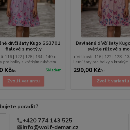
ěné dívčí šaty Kugo SS3701
Bavlněné dívčí šaty Ku
fialové s motýly
světle růžové s mo
ti: 116 | 122 | 128 | 134 | 140 •
• Velikosti: 116 | 122 | 128 | 13
ty pro holky s krátkým rukávem
Letní šaty pro holky s krátký
0 Kč
299,00 Kč
Skladem
/
ks
/
ks
Zvolit variantu
Zvolit variantu
bujete poradit?
+420 774 143 525
info@wolf-demar.cz