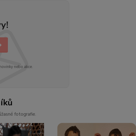
y!
novinky nebo akce.
íků
žasné fotografie.