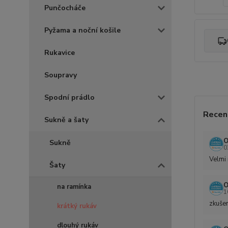
Punčocháče
Pyžama a noční košile
Rukavice
Soupravy
Spodní prádlo
Recen
Sukně a šaty
O
Sukně
0
Velmi 
Šaty
O
na ramínka
1
zkušen
krátký rukáv
dlouhý rukáv