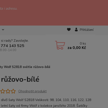
a i adresu.
Přihlášení
 si rady? Zavolejte.
0
ks
 774 143 525
za
0,00 Kč
 8.00-14.00
ty Wolf S2818 světle růžovo-bílé
 růžovo-bílé
Ohodnotit produkt
 dívčí šaty Wolf S2818 Velikosti: 98, 104, 110, 116, 122, 128
letní šaty od firmy Wolf z kolekce jaro/léto 2018. Šatičky