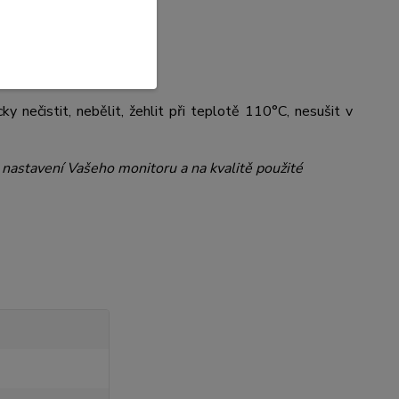
 nečistit, nebělit, žehlit při teplotě 110°C, nesušit v
a nastavení Vašeho monitoru a na kvalitě použité