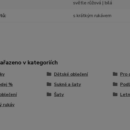
světle růžová | bílá
atů
s krátkým rukávem
zařazeno v kategoriích
ky
Dětské oblečení
Pro 
odej %
Sukně a šaty
Podl
 oblečení
Šaty
Letn
ý rukáv