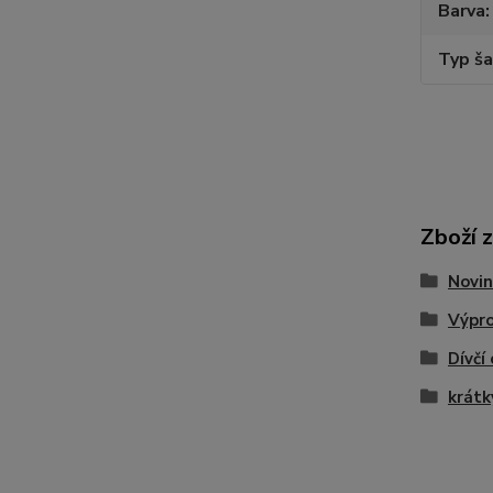
Barva
Typ š
Zboží 
Novin
Výpr
Dívčí
krátk