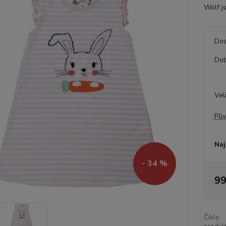
Wolf js
Dos
Dob
Vel
Pův
Nej
- 34 %
99
Číslo