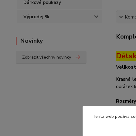
Dárkové poukazy
Výprodej %
Kompl
Komple
Novinky
Dětsk
Zobrazit všechny novinky
Velikost
Krásné l
obrázek k
Rozměry
vel
Tento web používá so
vel
vel
vel