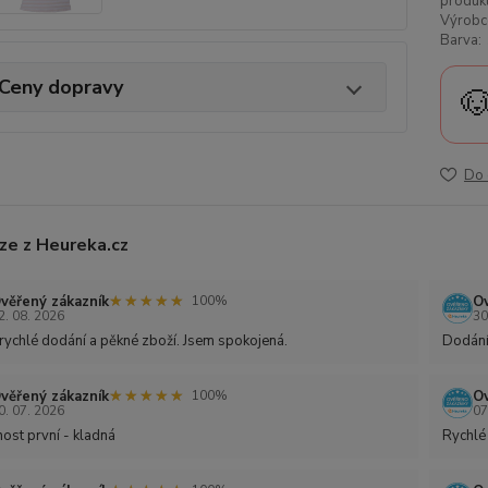
produkt
Výrobc
Barva:
Ceny dopravy

Do 
ze z Heureka.cz
★★★★★
★★★★★
věřený zákazník
Ov
100%
2. 08. 2026
30
rychlé dodání a pěkné zboží. Jsem spokojená.
Dodání
★★★★★
★★★★★
věřený zákazník
Ov
100%
0. 07. 2026
07
ost první - kladná
Rychlé