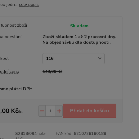
ou jedn...
celý popis
tupnost zboží
Skladem
a odeslání
Zboží skladem 1 až 2 pracovní dny.
Na objednávku dle dostupnosti.
ikost
odní cena
149,00 Kč
sme plátci DPH
,00 Kč
Přidat do košíku
/
ks
S2818/094-srb-
EAN kód:
8210728180188