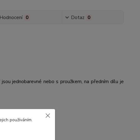
Hodnocení
0
Dotaz
0
 jsou jednobarevné nebo s proužkem, na předním dílu je
ejich používáním.