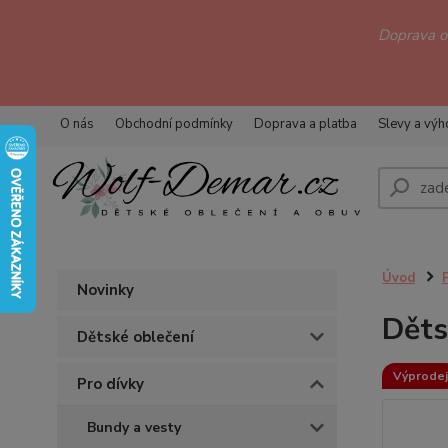
Doprava 
O nás
Obchodní podmínky
Doprava a platba
Slevy a vý
Úvod
Novinky
Děts
Dětské oblečení
Výprodej
Pro dívky
Bundy a vesty