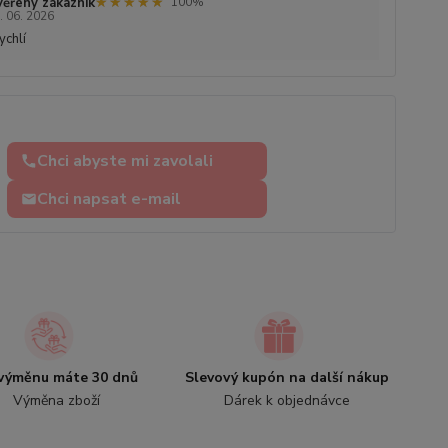
★★★★★
★★★★★
ěřený zákazník
100%
. 06. 2026
ychlí
Chci abyste mi zavolali
Chci napsat e-mail
výměnu máte 30 dnů
Slevový kupón na další nákup
Výměna zboží
Dárek k objednávce