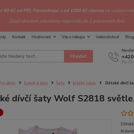
od
69 Kč od PPL Parcelshopu
a
od 1000 Kč zdarma
na výdejní míst
Zboží skladem odesíláme nejpozději do 2 pracovních dnů.
hody
Kontakt
Hodnocení
Vše o nákupu
Velkoobchod
Blog
Nevíte
Hledat
+420
Po-Čt:
Pro dívky
Sukně a šaty
Šaty
krátký rukáv
Dětské dívčí ša
ké dívčí šaty Wolf S2818 světle
Dětské
Krásné 