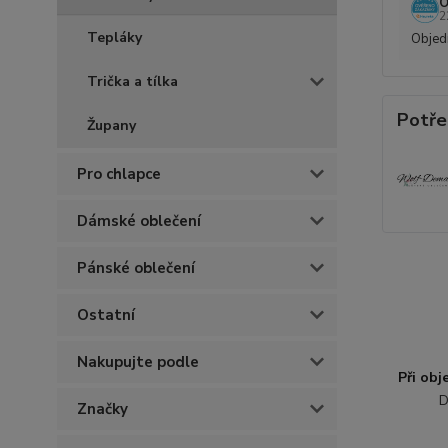
O
2
Tepláky
Objedn
Trička a tílka
Potře
Župany
Pro chlapce
Dámské oblečení
Pánské oblečení
Ostatní
Nakupujte podle
Při ob
D
Značky