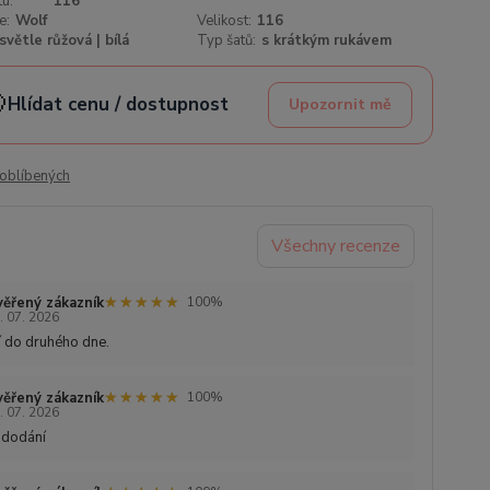
u:
116
e:
Wolf
Velikost:
116
světle růžová | bílá
Typ šatů:
s krátkým rukávem

Hlídat cenu / dostupnost
Upozornit mě
oblíbených
Všechny recenze
★★★★★
★★★★★
ěřený zákazník
100%
. 07. 2026
 do druhého dne.
★★★★★
★★★★★
ěřený zákazník
100%
. 07. 2026
 dodání