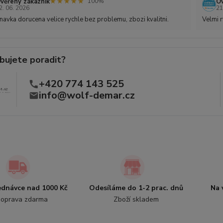
★★★★★
★★★★★
věřený zákazník
Ov
100%
2. 06. 2026
21
avka dorucena velice rychle bez problemu, zbozi kvalitni.
Velmi r
bujete poradit?
+420 774 143 525
info@wolf-demar.cz
jednávce nad 1000 Kč
Odesíláme do 1-2 prac. dnů
Na 
oprava zdarma
Zboží skladem