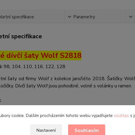
etní specifikace
Parametry
tní specifikace
é dívčí šaty Wolf S2818
i:
98, 104, 110, 116, 122, 128
etní šaty od firmy Wolf z kolekce jaro/léto 2018. Šatičky Wolf
očičky. Dívčí šaty Wolf jsou pohodlné, volné s volánky u ramen.
:
ikost 98 (2-3 roky) - celková délka 48 cm, šířka 28 cm
ubory cookie. Dalším procházením tohoto webu vyjadřujete
souhlas
s j
ikost 104 (3-4 roky) - celková délka 51 cm, šířka 29 cm
ikost 110 (4-5 let) - celková délka 52 cm, šířka 30 cm
Souhlasím
Nastavení
ikost 116 (5-6 let) - celková délka 56 cm, šířka 31 cm