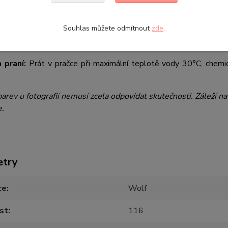
ikost 122 (6-7 let) - celková délka 60 cm, šířka 32 cm
ikost 128 (7-8 let) - celková délka 63 cm, šířka 33 cm
Souhlas můžete odmítnout
zde
.
materiálu:
95% bavlna, 5% elastan
 praní:
Prát v pračce při maximální teplotě vody 30°C, chemicky
arev u fotografií nemusí zcela odpovídat skutečnosti. Záleží n
e.
etry
ce
Wolf
st
116