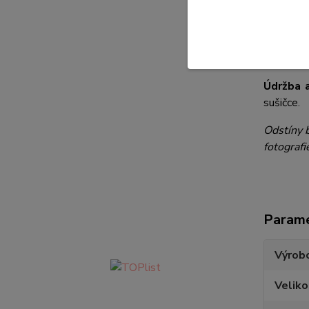
vel
vel
Složení 
Údržba a
sušičce.
Odstíny b
fotografi
Param
Výrob
Veliko