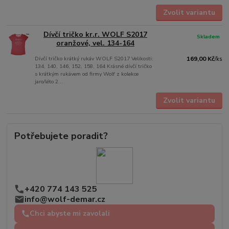
Zvolit variantu
Dívčí tričko kr.r. WOLF S2017
Skladem
oranžové, vel. 134-164
Dívčí tričko krátký rukáv WOLF S2017 Velikosti:
169,00 Kč
/
ks
134, 140, 146, 152, 158, 164 Krásné dívčí tričko
s krátkým rukávem od firmy Wolf z kolekce
jaro/léto 2...
Zvolit variantu
Potřebujete poradit?
+420 774 143 525
info@wolf-demar.cz
Chci abyste mi zavolali