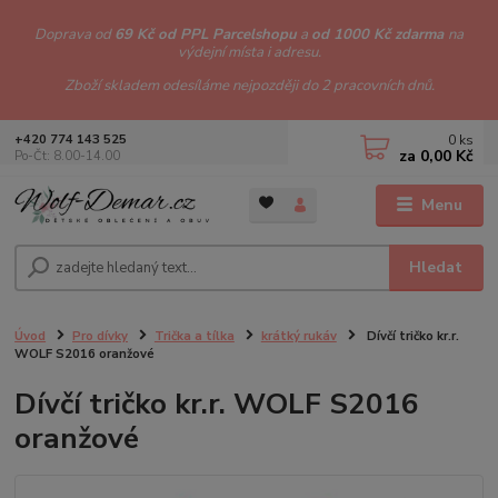
Doprava od
69 Kč od PPL Parcelshopu
a
od 1000 Kč zdarma
na
výdejní místa i adresu.
Zboží skladem odesíláme nejpozději do 2 pracovních dnů.
0
ks
+420 774 143 525
za
0,00 Kč
Po-Čt: 8.00-14.00
Menu
Hledat
Úvod
Pro dívky
Trička a tílka
krátký rukáv
Dívčí tričko kr.r.
WOLF S2016 oranžové
Dívčí tričko kr.r. WOLF S2016
oranžové