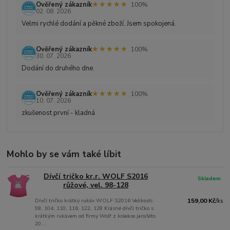
★★★★★
★★★★★
Ověřený zákazník
100%
02. 08. 2026
Velmi rychlé dodání a pěkné zboží. Jsem spokojená.
★★★★★
★★★★★
Ověřený zákazník
100%
30. 07. 2026
Dodání do druhého dne.
★★★★★
★★★★★
Ověřený zákazník
100%
10. 07. 2026
zkušenost první - kladná
Mohlo by se vám také líbit
Dívčí tričko kr.r. WOLF S2016
Skladem
růžové, vel. 98-128
Dívčí tričko krátký rukáv WOLF S2016 Velikosti:
159,00 Kč
/
ks
98, 104, 110, 116, 122, 128 Krásné dívčí tričko s
krátkým rukávem od firmy Wolf z kolekce jaro/léto
20...