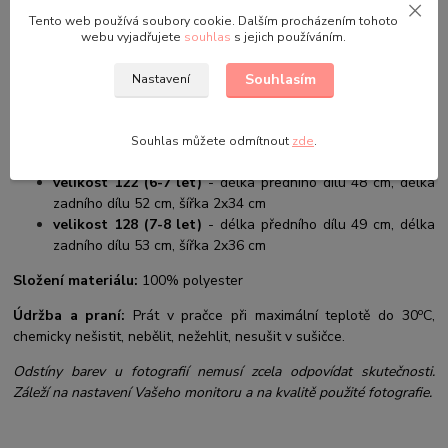
velikost 98 (2-3 roky)
- délka předního dílu 41 cm, délka
Tento web používá soubory cookie. Dalším procházením tohoto
zadního dílu 44 cm, šířka 2x28 cm
webu vyjadřujete
souhlas
s jejich používáním.
velikost 104 (3-4 roky)
- délka předního dílu 42 cm, délka
zadního dílu 46 cm, šířka 2x30 cm
Souhlasím
Nastavení
velikost 110 (4-5 let)
- délka předního dílu 43 cm, délka
zadního dílu 48 cm, šířka 2x32 cm
velikost 116 (5-6 let)
- délka předního dílu 46 cm, délka
Souhlas můžete odmítnout
zde
.
zadního dílu 50 cm, šířka 2x34 cm
velikost 122 (6-7 let)
- délka předního dílu 48 cm, délka
zadního dílu 52 cm, šířka 2x34 cm
velikost 128 (7-8 let)
- délka předního dílu 49 cm, délka
zadního dílu 53 cm, šířka 2x36 cm
Složení materiálu:
100% polyester
o
Údržba a praní:
Prát v pračce při maximální teplotě do 30
C,
chemicky nešistit, nebělit, nežehlit, nesušit v sušičce.
Odstíny barev u fotografií nemusí zcela odpovídat skutečnosti.
Záleží na nastavení Vašeho monitoru a na kvalitě použité fotografie.