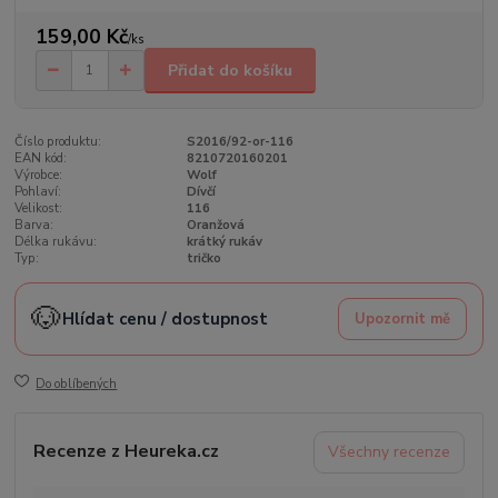
159,00 Kč
/
ks
Přidat do košíku
Číslo produktu:
S2016/92-or-116
EAN kód:
8210720160201
Výrobce:
Wolf
Pohlaví:
Dívčí
Velikost:
116
Barva:
Oranžová
Délka rukávu:
krátký rukáv
Typ:
tričko
🐶
Hlídat cenu / dostupnost
Upozornit mě
Do oblíbených
Recenze z Heureka.cz
Všechny recenze