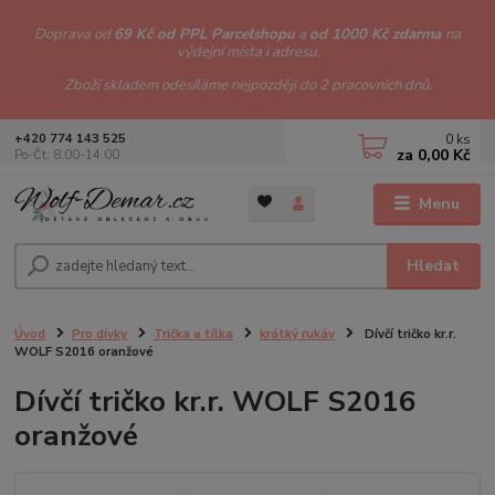
Doprava od
69 Kč od PPL Parcelshopu
a
od 1000 Kč zdarma
na
výdejní místa i adresu.
Zboží skladem odesíláme nejpozději do 2 pracovních dnů.
0
ks
+420 774 143 525
za
0,00 Kč
Po-Čt: 8.00-14.00
Menu
Hledat
Úvod
Pro dívky
Trička a tílka
krátký rukáv
Dívčí tričko kr.r.
WOLF S2016 oranžové
Dívčí tričko kr.r. WOLF S2016
oranžové