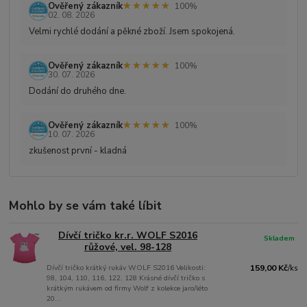
★★★★★
★★★★★
Ověřený zákazník
100%
02. 08. 2026
Velmi rychlé dodání a pěkné zboží. Jsem spokojená.
★★★★★
★★★★★
Ověřený zákazník
100%
30. 07. 2026
Dodání do druhého dne.
★★★★★
★★★★★
Ověřený zákazník
100%
10. 07. 2026
zkušenost první - kladná
Mohlo by se vám také líbit
Dívčí tričko kr.r. WOLF S2016
Skladem
růžové, vel. 98-128
Dívčí tričko krátký rukáv WOLF S2016 Velikosti:
159,00 Kč
/
ks
98, 104, 110, 116, 122, 128 Krásné dívčí tričko s
krátkým rukávem od firmy Wolf z kolekce jaro/léto
20...