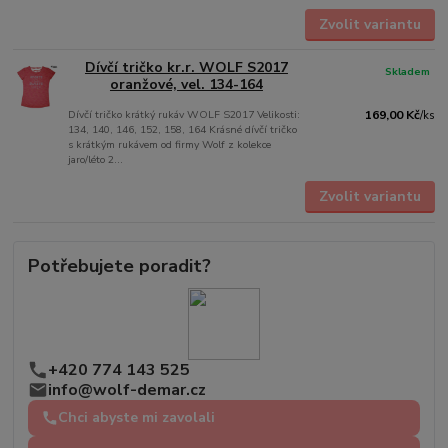
Zvolit variantu
Dívčí tričko kr.r. WOLF S2017
Skladem
oranžové, vel. 134-164
Dívčí tričko krátký rukáv WOLF S2017 Velikosti:
169,00 Kč
/
ks
134, 140, 146, 152, 158, 164 Krásné dívčí tričko
s krátkým rukávem od firmy Wolf z kolekce
jaro/léto 2...
Zvolit variantu
Potřebujete poradit?
+420 774 143 525
info@wolf-demar.cz
Chci abyste mi zavolali