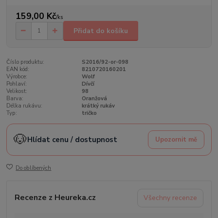
159,00 Kč
/
ks
Přidat do košíku
Číslo produktu:
S2016/92-or-098
EAN kód:
8210720160201
Výrobce:
Wolf
Pohlaví:
Dívčí
Velikost:
98
Barva:
Oranžová
Délka rukávu:
krátký rukáv
Typ:
tričko
🐶
Hlídat cenu / dostupnost
Upozornit mě
Do oblíbených
Recenze z Heureka.cz
Všechny recenze