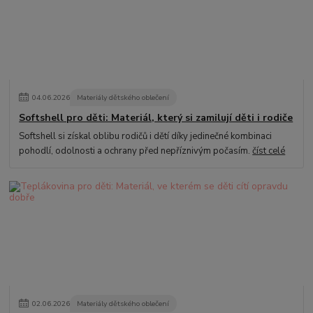
04
.
06
.
2026
Materiály dětského oblečení
Softshell pro děti: Materiál, který si zamilují děti i rodiče
Softshell si získal oblibu rodičů i dětí díky jedinečné kombinaci
pohodlí, odolnosti a ochrany před nepříznivým počasím.
číst celé
02
.
06
.
2026
Materiály dětského oblečení