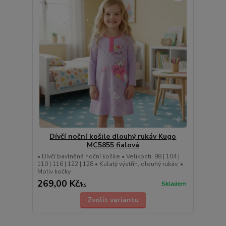
Dívčí noční košile dlouhý rukáv Kugo
MC5855 fialová
• Dívčí bavlněná noční košile • Velikosti: 98 | 104 |
110 | 116 | 122 | 128 • Kulatý výstřih, dlouhý rukáv, •
Motiv kočky
269,00 Kč
Skladem
/
ks
Zvolit variantu