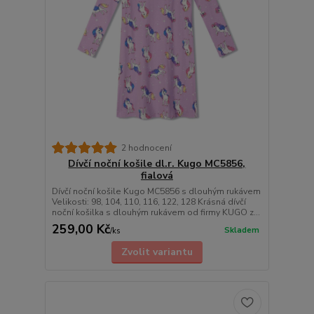
2 hodnocení
Dívčí noční košile dl.r. Kugo MC5856,
fialová
Dívčí noční košile Kugo MC5856 s dlouhým rukávem
Velikosti: 98, 104, 110, 116, 122, 128 Krásná dívčí
noční košilka s dlouhým rukávem od firmy KUGO z...
259,00 Kč
Skladem
/
ks
Zvolit variantu