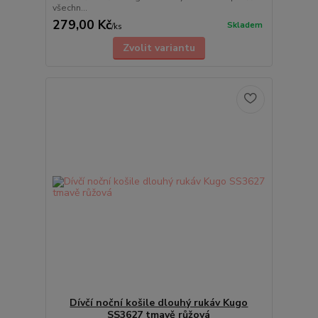
všechn...
279,00 Kč
Skladem
/
ks
Zvolit variantu
Dívčí noční košile dlouhý rukáv Kugo
SS3627 tmavě růžová