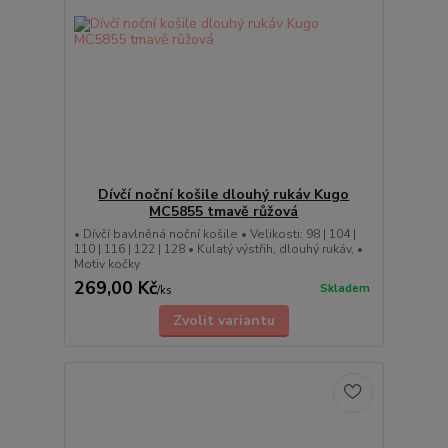
Dívčí noční košile dlouhý rukáv Kugo
MC5855 tmavě růžová
• Dívčí bavlněná noční košile • Velikosti: 98 | 104 |
110 | 116 | 122 | 128 • Kulatý výstřih, dlouhý rukáv, •
Motiv kočky
269,00 Kč
Skladem
/
ks
Zvolit variantu