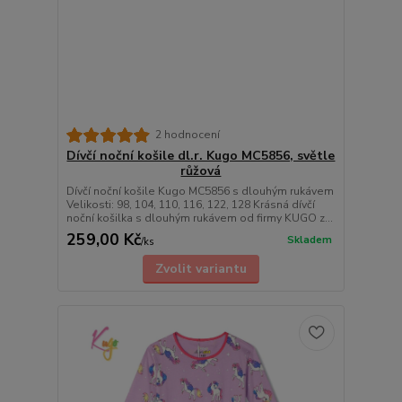
2 hodnocení
Dívčí noční košile dl.r. Kugo MC5856, světle
růžová
Dívčí noční košile Kugo MC5856 s dlouhým rukávem
Velikosti: 98, 104, 110, 116, 122, 128 Krásná dívčí
noční košilka s dlouhým rukávem od firmy KUGO z...
259,00 Kč
Skladem
/
ks
Zvolit variantu