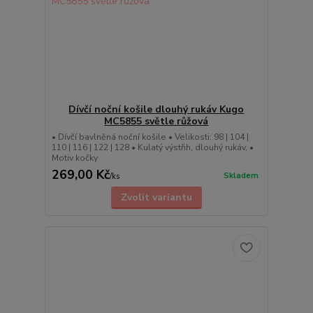
Dívčí noční košile dlouhý rukáv Kugo
MC5855 světle růžová
• Dívčí bavlněná noční košile • Velikosti: 98 | 104 |
110 | 116 | 122 | 128 • Kulatý výstřih, dlouhý rukáv, •
Motiv kočky
269,00 Kč
Skladem
/
ks
Zvolit variantu