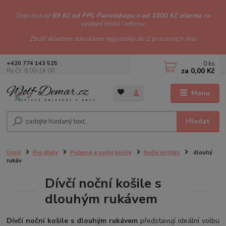
Doprava od
69 Kč od PPL Parcelshopu
a
od 1000 Kč zdarma
na
výdejní místa i adresu.
Zboží skladem odesíláme nejpozději do 2 pracovních dnů.
0
ks
+420 774 143 525
za
0,00 Kč
Po-Čt: 8.00-14.00
Menu
Hledat
Úvod
Pro dívky
Pyžama a noční košile
Noční košilky
dlouhý
rukáv
Dívčí noční košile s
dlouhým rukávem
Dívčí noční košile s dlouhým rukávem
představují ideální volbu