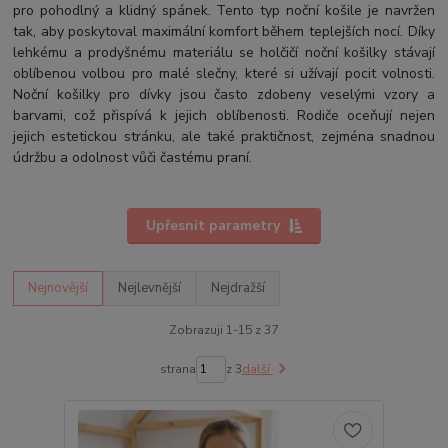
pro pohodlný a klidný spánek. Tento typ noční košile je navržen
tak, aby poskytoval maximální komfort během teplejších nocí. Díky
lehkému a prodyšnému materiálu se holčičí noční košilky stávají
oblíbenou volbou pro malé slečny, které si užívají pocit volnosti.
Noční košilky pro dívky jsou často zdobeny veselými vzory a
barvami, což přispívá k jejich oblíbenosti. Rodiče oceňují nejen
jejich estetickou stránku, ale také praktičnost, zejména snadnou
údržbu a odolnost vůči častému praní.
Upřesnit parametry
Nejnovější
Nejlevnější
Nejdražší
Zobrazuji 1-15 z 37
strana
z 3
další