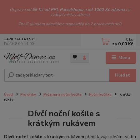
Doprava od
69 Kč od PPL Parcelshopu
a
od 1000 Kč zdarma
na
výdejní místa i adresu.
Zboží skladem odesíláme nejpozději do 2 pracovních dnů.
0
ks
+420 774 143 525
za
0,00 Kč
Po-Čt: 8.00-14.00
Menu
Hledat
Úvod
Pro dívky
Pyžama a noční košile
Noční košilky
krátký
rukáv
Dívčí noční košile s
krátkým rukávem
Dívčí noční košile s krátkým rukávem
představuje ideální volbu