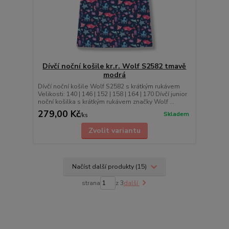
Dívčí noční košile kr.r. Wolf S2582 tmavě
modrá
Dívčí noční košile Wolf S2582 s krátkým rukávem
Velikosti: 140 | 146 | 152 | 158 | 164 | 170 Dívčí junior
noční košilka s krátkým rukávem značky Wolf ...
279,00 Kč
Skladem
/
ks
Zvolit variantu
Načíst další produkty (15)
strana
z 3
další