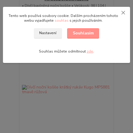
• Dívčí bavlněná noční košile • Velikosti: 98 | 104 |
110 | 116 | 122 | 128 • Kulatý výstřih, krátký rukáv, •
Motiv lišky
Tento web používá soubory cookie. Dalším procházením tohoto
239,00 Kč
webu vyjadřujete
souhlas
s jejich používáním.
Skladem
/
ks
Zvolit variantu
Souhlasím
Nastavení
Souhlas můžete odmítnout
zde
.