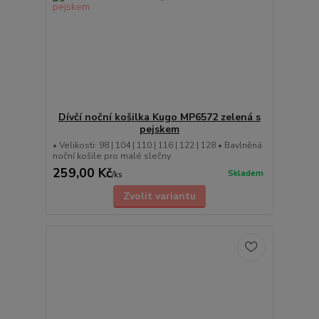
Dívčí noční košilka Kugo MP6572 zelená s
pejskem
• Velikosti: 98 | 104 | 110 | 116 | 122 | 128 • Bavlněná
noční košile pro malé slečny
259,00 Kč
Skladem
/
ks
Zvolit variantu