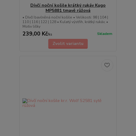
Dívčí noční košile krátký rukáv Kugo
MP5881 tmavě růžová
• Dívčí bavlněná noční košile • Velikosti: 98 | 104 |
110 | 116 | 122 | 128 • Kulatý výstřih, krátký rukáv, •
Motiv lišky
239,00 Kč
Skladem
/
ks
Zvolit variantu