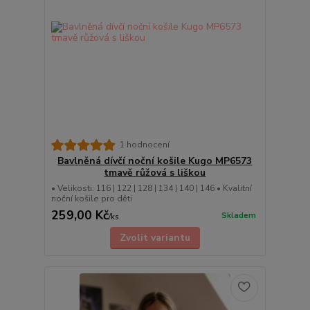
1 hodnocení
Bavlněná dívčí noční košile Kugo MP6573
tmavě růžová s liškou
• Velikosti: 116 | 122 | 128 | 134 | 140 | 146 • Kvalitní
noční košile pro děti
259,00 Kč
Skladem
/
ks
Zvolit variantu