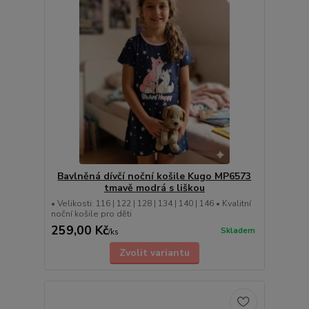
Bavlněná dívčí noční košile Kugo MP6573
tmavě modrá s liškou
• Velikosti: 116 | 122 | 128 | 134 | 140 | 146 • Kvalitní
noční košile pro děti
259,00 Kč
Skladem
/
ks
Zvolit variantu