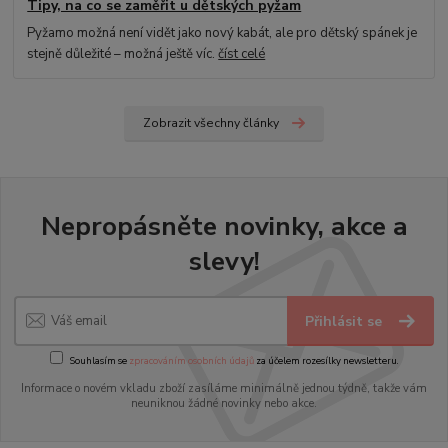
Tipy, na co se zaměřit u dětských pyžam
Pyžamo možná není vidět jako nový kabát, ale pro dětský spánek je
stejně důležité – možná ještě víc.
číst celé
Zobrazit všechny články
Nepropásněte novinky, akce a
slevy!
Přihlásit se
Souhlasím se
zpracováním osobních údajů
za účelem rozesílky newsletteru.
Informace o novém vkladu zboží zasíláme minimálně jednou týdně, takže vám
neuniknou žádné novinky nebo akce.