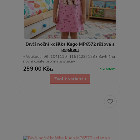
Dívčí noční košilka Kugo MP6572 růžová s
pejskem
• Velikosti: 98 | 104 | 110 | 116 | 122 | 128 • Bavlněná
noční košile pro malé slečny
259,00 Kč
Skladem
/
ks
Zvolit variantu