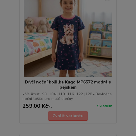
Dívčí noční košilka Kugo MP6572 modrá s
pejskem
• Velikosti: 98 | 104 | 110 | 116 | 122 | 128 • Bavlněná
noční košile pro malé slečny
259,00 Kč
Skladem
/
ks
Zvolit variantu