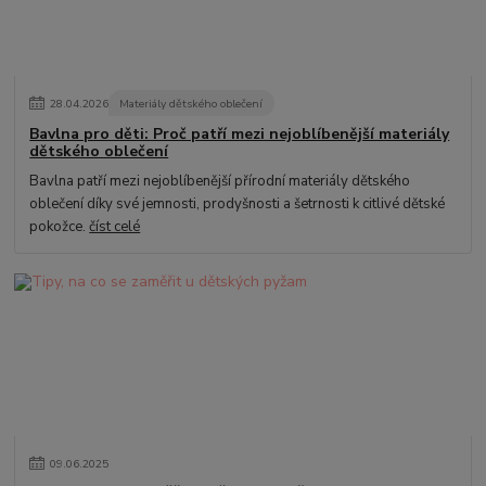
28
.
04
.
2026
Materiály dětského oblečení
Bavlna pro děti: Proč patří mezi nejoblíbenější materiály
dětského oblečení
Bavlna patří mezi nejoblíbenější přírodní materiály dětského
oblečení díky své jemnosti, prodyšnosti a šetrnosti k citlivé dětské
pokožce.
číst celé
09
.
06
.
2025