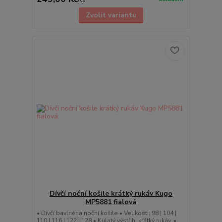
/
ks
Zvolit variantu
Dívčí noční košile krátký rukáv Kugo
MP5881 fialová
• Dívčí bavlněná noční košile • Velikosti: 98 | 104 |
110 | 116 | 122 | 128 • Kulatý výstřih, krátký rukáv, •