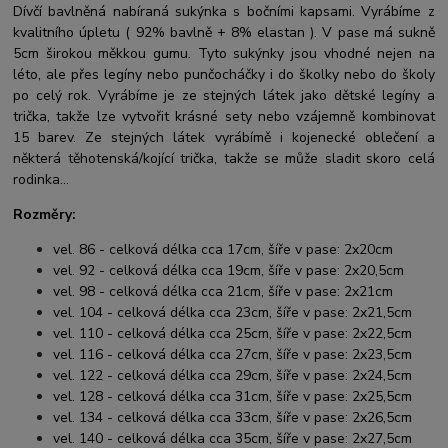
Dívčí bavlněná nabíraná sukýnka s bočními kapsami. Vyrábíme z
kvalitního úpletu ( 92% bavlně + 8% elastan ). V pase má sukně
5cm širokou měkkou gumu. Tyto sukýnky jsou vhodné nejen na
léto, ale přes legíny nebo punčocháčky i do školky nebo do školy
po celý rok. Vyrábíme je ze stejných látek jako dětské legíny a
trička, takže lze vytvořit krásné sety nebo vzájemně kombinovat
15 barev. Ze stejných látek vyrábímě i kojenecké oblečení a
některá těhotenská/kojící trička, takže se může sladit skoro celá
rodinka...
Rozměry:
vel. 86 - celková délka cca 17cm, šíře v pase: 2x20cm
vel. 92 - celková délka cca 19cm, šíře v pase: 2x20,5cm
vel. 98 - celková délka cca 21cm, šíře v pase: 2x21cm
vel. 104 - celková délka cca 23cm, šíře v pase: 2x21,5cm
vel. 110 - celková délka cca 25cm, šíře v pase: 2x22,5cm
vel. 116 - celková délka cca 27cm, šíře v pase: 2x23,5cm
vel. 122 - celková délka cca 29cm, šíře v pase: 2x24,5cm
vel. 128 - celková délka cca 31cm, šíře v pase: 2x25,5cm
vel. 134 - celková délka cca 33cm, šíře v pase: 2x26,5cm
vel. 140 - celková délka cca 35cm, šíře v pase: 2x27,5cm