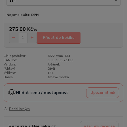
Nejsme plátci DPH
275,00 Kč
/
ks
Přidat do košíku
Číslo produktu:
J022-tmo-134
EAN kód:
8595680526190
Výrobce:
Jožánek
Pohlaví:
Dívčí
Velikost:
134
Barva:
tmavě modrá
🐶
Hlídat cenu / dostupnost
Upozornit mě
Do oblíbených
Recenze z Heureka.cz
Všechny recenze