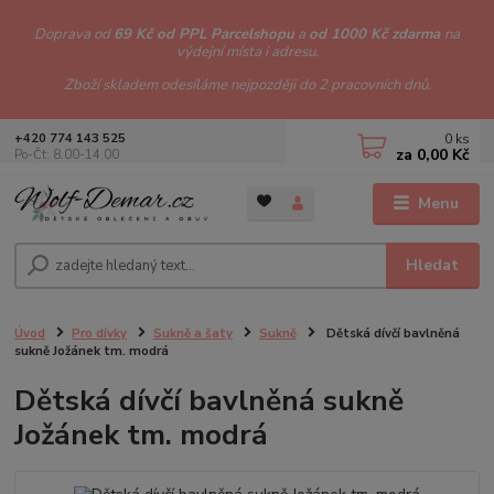
Doprava od
69 Kč od PPL Parcelshopu
a
od 1000 Kč zdarma
na
výdejní místa i adresu.
Zboží skladem odesíláme nejpozději do 2 pracovních dnů.
0
ks
+420 774 143 525
za
0,00 Kč
Po-Čt: 8.00-14.00
Menu
Hledat
Úvod
Pro dívky
Sukně a šaty
Sukně
Dětská dívčí bavlněná
sukně Jožánek tm. modrá
Dětská dívčí bavlněná sukně
Jožánek tm. modrá