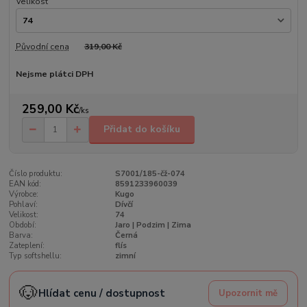
Velikost
Původní cena
319,00 Kč
Nejsme plátci DPH
259,00 Kč
/
ks
Přidat do košíku
Číslo produktu:
S7001/185-čž-074
EAN kód:
8591233960039
Výrobce:
Kugo
Pohlaví:
Dívčí
Velikost:
74
Období:
Jaro | Podzim | Zima
Barva:
Černá
Zateplení:
flís
Typ softshellu:
zimní
🐶
Hlídat cenu / dostupnost
Upozornit mě