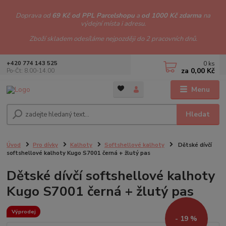
Doprava od
69 Kč od PPL Parcelshopu
a
od 1000 Kč zdarma
na
výdejní místa i adresu.
Zboží skladem odesíláme nejpozději do 2 pracovních dnů.
0
ks
+420 774 143 525
za
0,00 Kč
Po-Čt: 8.00-14.00
Menu
Hledat
Úvod
Pro dívky
Kalhoty
Softshellové kalhoty
Dětské dívčí
softshellové kalhoty Kugo S7001 černá + žlutý pas
Dětské dívčí softshellové kalhoty
Kugo S7001 černá + žlutý pas
Výprodej
- 19 %