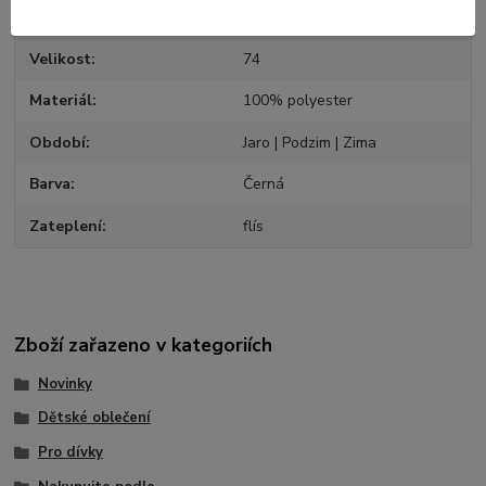
Pohlaví
Dívčí
Velikost
74
Materiál
100% polyester
Období
Jaro | Podzim | Zima
Barva
Černá
Zateplení
flís
Zboží zařazeno v kategoriích
Novinky
Dětské oblečení
Pro dívky