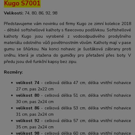
Kugo S7001
Velikosti:
74, 80, 86, 92, 98
Představujeme vám novinku od firmy Kugo ze zimní kolekce 2018
- dětské softshellové kalhoty s fleecovou podšívkou. Softshellové
kalhoty Kugo jsou vyrobené z vodoodpudivého prodyšného
materiálu odolného vůči povětrnostním vlivům. Kalhoty mají v pase
gumu se šňůrkou. Na konci nohavic je šusťáková zábrany proti
sněhu, která je stažena do gumičky pro přetažení přes boty. V
předu jsou dvě funkční kapsy bez zipu.
Rozměry:
velikost 74
- celková délka 47 cm, délka vnitřní nohavice
27 cm, pas 2x22 cm
velikost 80
- celková délka 51 cm, délka vnitřní nohavice
30 cm, pas 2x24 cm
velikost 86
- celková délka 53 cm, délka vnitřní nohavice
31 cm, pas 2x24 cm
velikost 92
- celková délka 57 cm, délka vnitřní nohavice
35 cm, pas 2x24 cm
velikost 98
- celková délka 60 cm, délka vnitřní nohavice