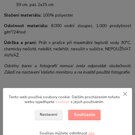
39 cm, pas 2x25 cm
Složení materiálu:
100% polyester
Odolnost materiálu:
8.000 vodní sloupec, 1.000 prodyšnost
2
g/m
/24hod
Údržba a praní:
Prát v pračce při maximální teplotě vody 30°C,
chemicky nečistit, nebělit, nežehlit, nesušit v sušičce, NEPOUŽÍVAT
AVIVÁŽ.
Odstíny barev u fotografií nemusí zcela odpovídat skutečnosti.
Záleží na nastavení Vašeho monitoru a na kvalitě použité fotografie.
Původ zboží
Tento web používá soubory cookie. Dalším procházením tohoto
webu vyjadřujete
souhlas
s jejich používáním.
Parametry
Souhlasím
Nastavení
Výrobce
Kugo
Souhlas můžete odmítnout
zde
.