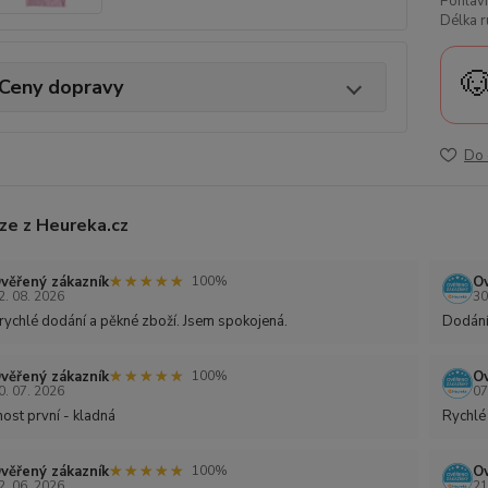
Pohlaví
Délka r

Ceny dopravy
Do 
ze z Heureka.cz
★★★★★
★★★★★
věřený zákazník
Ov
100%
2. 08. 2026
30
rychlé dodání a pěkné zboží. Jsem spokojená.
Dodání
★★★★★
★★★★★
věřený zákazník
Ov
100%
0. 07. 2026
07
ost první - kladná
Rychlé
★★★★★
★★★★★
věřený zákazník
Ov
100%
2. 06. 2026
21