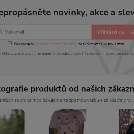
epropásněte novinky, akce a slev
Přihlásit se
Souhlasím se
zpracováním osobních údajů
za účelem rozesílky newsletteru.
 vkladu zboží zasíláme minimálně jednou týdně, takže vám neuniknou žádné 
tografie produktů od našich zákazn
níkům ze srdce moc děkujeme za zpětnou vazbu a za všechny ty ú