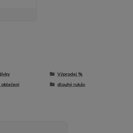
dívky
Výprodej %
í oblečení
dlouhý rukáv