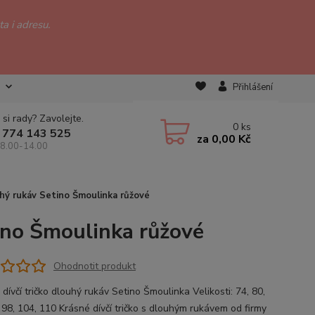
a i adresu.
Přihlášení
 si rady? Zavolejte.
0
ks
 774 143 525
za
0,00 Kč
 8.00-14.00
uhý rukáv Setino Šmoulinka růžové
tino Šmoulinka růžové
Ohodnotit produkt
dívčí tričko dlouhý rukáv Setino Šmoulinka Velikosti: 74, 80,
, 98, 104, 110 Krásné dívčí tričko s dlouhým rukávem od firmy