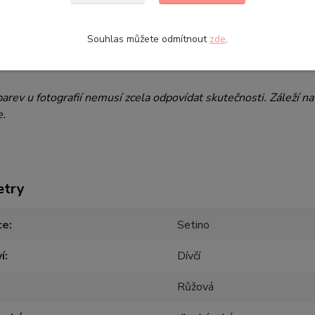
materiálu:
95% balvna, 5% elastan
Souhlas můžete odmítnout
zde
.
 praní:
Prát v pračce při maximální teplotě vody 40°C, chemick
arev u fotografií nemusí zcela odpovídat skutečnosti. Záleží n
e.
etry
ce
Setino
í
Dívčí
Růžová