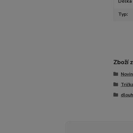
Délka 
Typ
Zboží 
Novin
Trička
dlouh