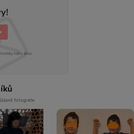
y!
novinky nebo akce.
íků
žasné fotografie.