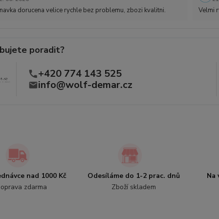
avka dorucena velice rychle bez problemu, zbozi kvalitni.
Velmi r
bujete poradit?
+420 774 143 525
info@wolf-demar.cz
jednávce nad 1000 Kč
Odesíláme do 1-2 prac. dnů
Na 
oprava zdarma
Zboží skladem