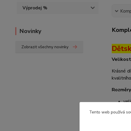
Výprodej %
Kompl
Komple
Novinky
Dětsk
Zobrazit všechny novinky
Velikost
Krásné dí
kvalitníh
Rozměry
vel
vel
Tento web používá so
vel
vel
vel