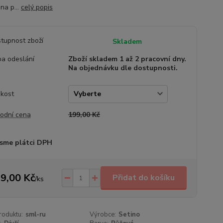
na p...
celý popis
tupnost zboží
Skladem
a odeslání
Zboží skladem 1 až 2 pracovní dny.
Na objednávku dle dostupnosti.
ikost
odní cena
199,00 Kč
sme plátci DPH
9,00 Kč
Přidat do košíku
/
ks
roduktu:
sml-ru
Výrobce:
Setino