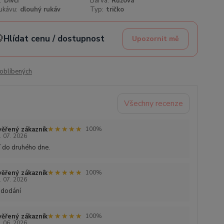
:
Dívčí
Barva:
Růžová
ukávu:
dlouhý rukáv
Typ:
tričko

Hlídat cenu / dostupnost
Upozornit mě
oblíbených
Všechny recenze
★★★★★
★★★★★
ěřený zákazník
100%
. 07. 2026
 do druhého dne.
★★★★★
★★★★★
ěřený zákazník
100%
. 07. 2026
 dodání
★★★★★
★★★★★
ěřený zákazník
100%
. 06. 2026