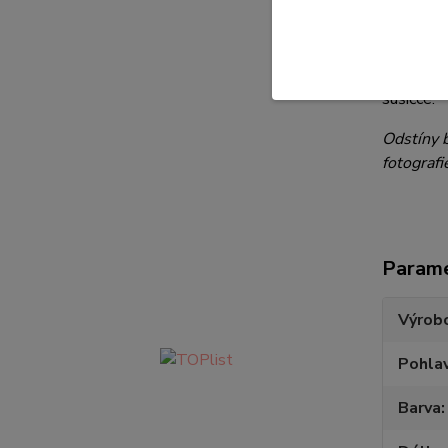
Složení 
Údržba a
sušičce.
Odstíny b
fotografi
Param
Výrob
Pohlav
Barva