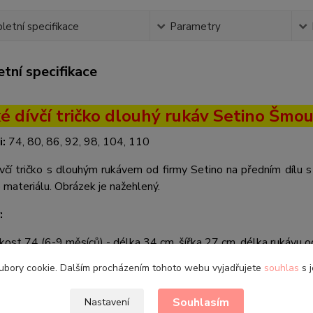
etní specifikace
Parametry
tní specifikace
é dívčí tričko dlouhý rukáv Setino Šmou
i:
74, 80, 86, 92, 98, 104, 110
včí tričko s dlouhým rukávem od firmy Setino na předním dílu 
o materiálu. Obrázek je nažehlený.
:
ikost 74 (6-9 měsíců) - délka 34 cm, šířka 27 cm, délka rukávu 
ikost 80 (9-12 měsíců) - délka 35 cm, šířka 28 cm, délka rukávu
ubory cookie. Dalším procházením tohoto webu vyjadřujete
souhlas
s j
ikost 92 (18-24 měsíců) - délka 36 cm, šířka 31 cm, délka rukáv
ikost 98 (2-3 roky) - délka 39 cm, šířka 32 cm, délka rukávu od 
Souhlasím
Nastavení
ikost 110 (4-5 let) - délka 43 cm, šířka 33 cm, délka rukávu od 