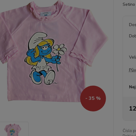
Setino 
Dos
Dob
Vel
Pův
Nej
- 35 %
12
Číslo p