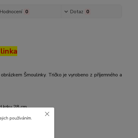
Hodnocení
0
Dotaz
0
linka
s obrázkem Šmoulinky. Tričko je vyrobeno z příjemného a
od krku 28 cm
 od krku 29 cm
ejich používáním.
u od krku 35 cm
krku 37 cm
krku 42 cm