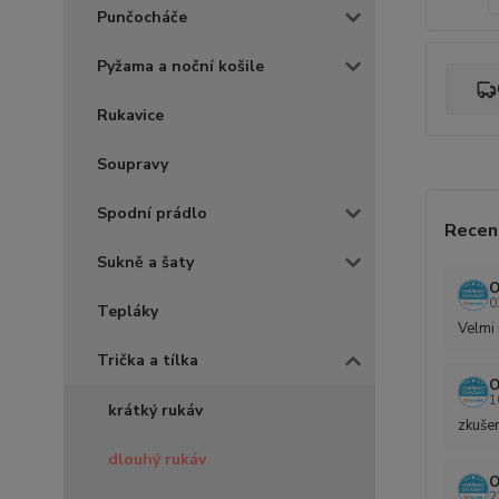
Punčocháče
Pyžama a noční košile
Rukavice
Soupravy
Spodní prádlo
Recen
Sukně a šaty
O
0
Tepláky
Velmi 
Trička a tílka
O
1
krátký rukáv
zkušen
dlouhý rukáv
O
2