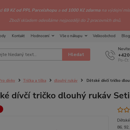
od
69 Kč od PPL Parcelshopu
a
od 1000 Kč zdarma
na výdejní míst
Zboží skladem odesíláme nejpozději do 2 pracovních dnů.
hody
Kontakt
Hodnocení
Vše o nákupu
Velkoobchod
Blog
Nevíte
Hledat
+420
Po-Čt:
Pro dívky
Trička a tílka
dlouhý rukáv
Dětské dívčí tričko dlo
ké dívčí tričko dlouhý rukáv Se
Dětské 
86, 92