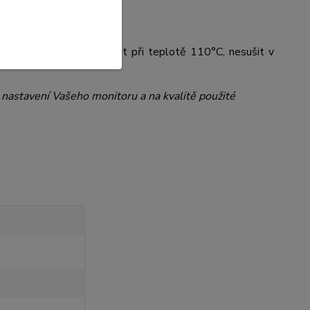
y nečistit, nebělit, žehlit při teplotě 110°C, nesušit v
a nastavení Vašeho monitoru a na kvalitě použité