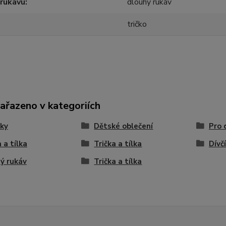
rukávu
dlouhý rukáv
tričko
zařazeno v kategoriích
ky
Dětské oblečení
Pro 
 a tílka
Trička a tílka
Dívč
ý rukáv
Trička a tílka