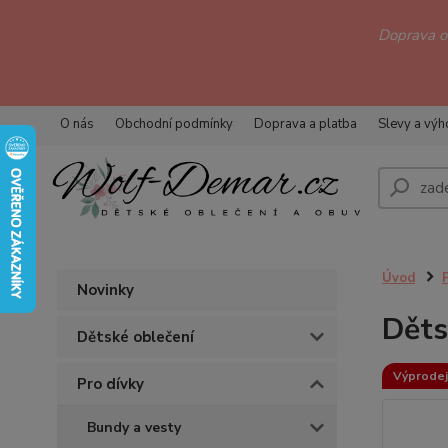
Doprava 
O nás
Obchodní podmínky
Doprava a platba
Slevy a vý
Úvod
Novinky
Děts
Dětské oblečení
Výprodej
Pro dívky
Bundy a vesty