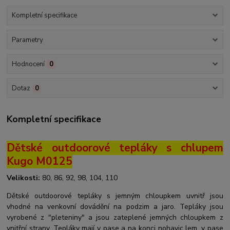
Kompletní specifikace
Parametry
Hodnocení
0
Dotaz
0
Kompletní specifikace
Dětské outdoorové tepláky s chlupem
Kugo M0125
Velikosti:
80, 86, 92, 98, 104, 110
Dětské outdoorové tepláky s jemným chloupkem uvnitř jsou
vhodné na venkovní dovádění na podzim a jaro. Tepláky jsou
vyrobené z "pleteniny" a jsou zateplené jemných chloupkem z
vnitřní strany. Tepláky mají v pase a na konci nohavic lem, v pase