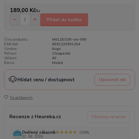
189,00 Kč
/
ks
Přidat do košíku
Číslo produktu:
M0125/105-sm-080
EAN kód:
8591233901254
Výrobce:
Kugo
Pohlaví:
Chlapecké
Velikost:
80
Barva:
Modrá
🐶
Hlídat cenu / dostupnost
Upozornit mě
Do oblíbených
Recenze z Heureka.cz
Všechny recenze
★★★★★
★★★★★
Ověřený zákazník
100%
02. 08. 2026