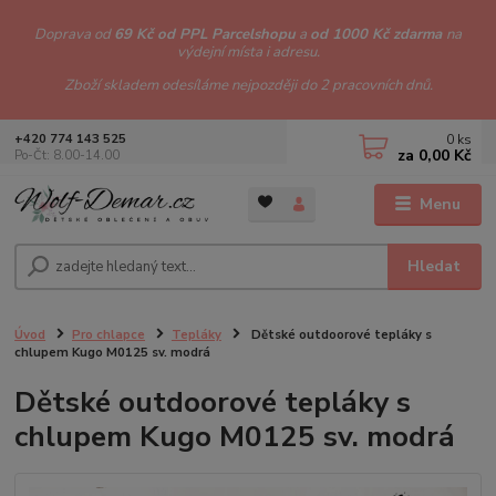
Doprava od
69 Kč od PPL Parcelshopu
a
od 1000 Kč zdarma
na
výdejní místa i adresu.
Zboží skladem odesíláme nejpozději do 2 pracovních dnů.
0
ks
+420 774 143 525
za
0,00 Kč
Po-Čt: 8.00-14.00
Menu
Hledat
Úvod
Pro chlapce
Tepláky
Dětské outdoorové tepláky s
chlupem Kugo M0125 sv. modrá
Dětské outdoorové tepláky s
chlupem Kugo M0125 sv. modrá