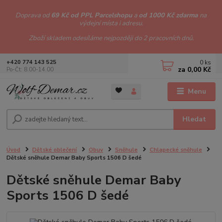
Doprava od
69 Kč od PPL Parcelshopu
a
od 1000 Kč zdarma
na
výdejní místa i adresu.
Zboží skladem odesíláme nejpozději do 2 pracovních dnů.
0
ks
+420 774 143 525
za
0,00 Kč
Po-Čt: 8.00-14.00
Menu
Hledat
Úvod
Dětské oblečení
Obuv
Sněhule
Chlapecké sněhule
Dětské sněhule Demar Baby Sports 1506 D šedé
Dětské sněhule Demar Baby
Sports 1506 D šedé