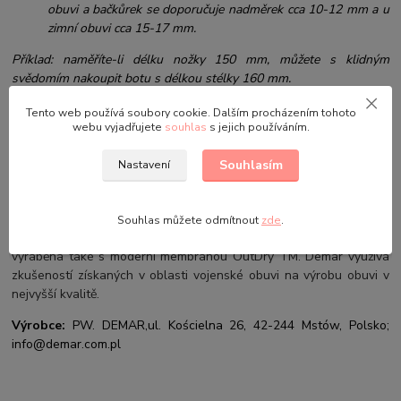
obuvi a bačkůrek se doporučuje nadměrek cca 10-12 mm a u
zimní obuvi cca 15-17 mm.
Příklad: naměříte-li délku nožky 150 mm, můžete s klidným
svědomím nakoupit botu s délkou stélky 160 mm.
Tento web používá soubory cookie. Dalším procházením tohoto
webu vyjadřujete
souhlas
s jejich používáním.
Firma Demar byla založena v roce 1978. Jako jediná společnost na
domácím trhu s takovým technologickým potenciálem a odbornou
Souhlasím
Nastavení
znalostí byl Demar vybrán, aby zavedl nové návrhy obuvi pro
polskou armádu. Ročně Demar vyrobí několik set tisíc párů bot.
Většina obuvi je vyrobena s přímým vstřikováním technologií
Souhlas můžete odmítnout
zde
.
(nejodolnější spoje při spojování spodní a horní části). Obuv je
vyráběna také s moderní membránou OutDry TM. Demar využívá
zkušeností získaných v oblasti vojenské obuvi na výrobu obuvi v
nejvyšší kvalitě.
Výrobce:
PW. DEMAR,
ul. Kościelna 26, 42-244 Mstów, Polsko;
info@demar.com.pl