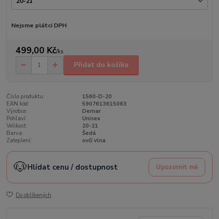
Nejsme plátci DPH
499,00 Kč
/
ks
Přidat do košíku
Číslo produktu:
1560-D-20
EAN kód:
5907613615063
Výrobce:
Demar
Pohlaví:
Unisex
Velikost:
20-21
Barva:
Šedá
Zateplení:
ovčí vlna
🐶
Hlídat cenu / dostupnost
Upozornit mě
Do oblíbených