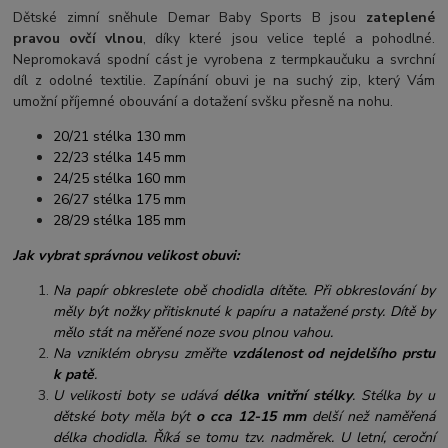
Dětské zimní sněhule Demar Baby Sports B jsou
zateplené
pravou ovčí vlnou
, díky které jsou velice teplé a pohodlné.
Nepromokavá spodní cást je vyrobena z termpkaučuku a svrchní
díl z odolné textilie. Zapínání obuvi je na suchý zip, který Vám
umožní příjemné obouvání a dotažení svšku přesně na nohu.
20/21 stélka 130 mm
22/23 stélka 145 mm
24/25 stélka 160 mm
26/27 stélka 175 mm
28/29 stélka 185 mm
Jak vybrat správnou velikost obuvi:
Na papír obkreslete obě chodidla dítěte. Při obkreslování by
měly být nožky přitisknuté k papíru a natažené prsty. Dítě by
mělo stát na měřené noze svou plnou vahou.
Na vzniklém obrysu změřte
vzdálenost od nejdelšího prstu
k patě
.
U velikosti boty se udává
délka vnitřní stélky
. Stélka by u
dětské boty měla být
o cca 12-15 mm
delší než naměřená
délka chodidla. Říká se tomu tzv. nadměrek. U letní, ceroční