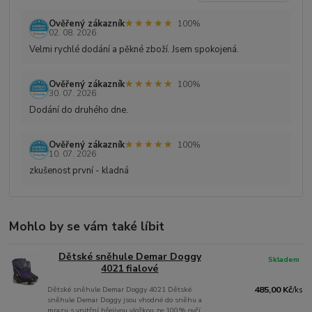
★★★★★
★★★★★
Ověřený zákazník
100%
02. 08. 2026
Velmi rychlé dodání a pěkné zboží. Jsem spokojená.
★★★★★
★★★★★
Ověřený zákazník
100%
30. 07. 2026
Dodání do druhého dne.
★★★★★
★★★★★
Ověřený zákazník
100%
10. 07. 2026
zkušenost první - kladná
Mohlo by se vám také líbit
Dětské sněhule Demar Doggy
Skladem
4021 fialové
Dětské sněhule Demar Doggy 4021 Dětské
485,00 Kč
/
ks
sněhule Demar Doggy jsou vhodné do sněhu a
mrazu s vnitřní hřejivou vložkou ze 100% ovčí