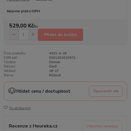
Nejsme plátci DPH
529,00 Kč
/
ks
Přidat do košíku
Číslo produktu:
4021-A-26
EAN kód:
5901232023971
Výrobce:
Demar
Pohlaví:
Dívčí
Velikost:
26-27
Barva:
Růžová
🐶
Hlídat cenu / dostupnost
Upozornit mě
Do oblíbených
Recenze z Heureka.cz
Všechny recenze