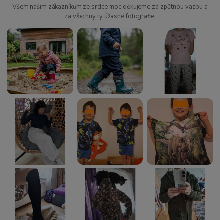
Všem našim zákazníkům ze srdce moc děkujeme za zpětnou vazbu a
za všechny ty úžasné fotografie.