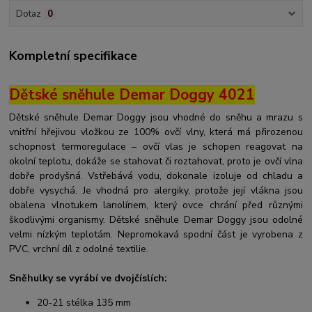
Dotaz
0
Kompletní specifikace
Dětské sněhule Demar Doggy 4021
Dětské sněhule Demar Doggy jsou vhodné do sněhu a mrazu s
vnitřní hřejivou vložkou ze 100% ovčí vlny, která má přirozenou
schopnost termoregulace – ovčí vlas je schopen reagovat na
okolní teplotu, dokáže se stahovat či roztahovat, proto je ovčí vlna
dobře prodyšná. Vstřebává vodu, dokonale izoluje od chladu a
dobře vysychá. Je vhodná pro alergiky, protože její vlákna jsou
obalena vlnotukem lanolínem, který ovce chrání před různými
škodlivými organismy. Dětské sněhule Demar Doggy jsou odolné
velmi nízkým teplotám. Nepromokavá spodní část je vyrobena z
PVC, vrchní díl z odolné textilie.
Sněhulky se vyrábí ve dvojčíslích:
20-21 stélka 135 mm