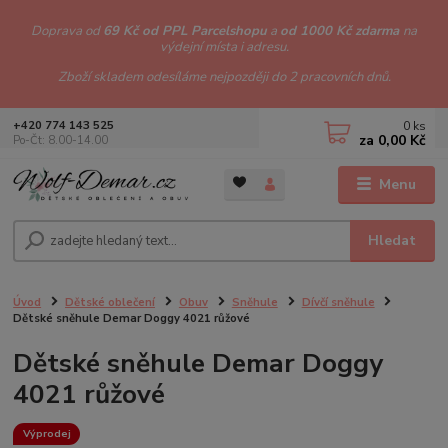
Doprava od
69 Kč od PPL Parcelshopu
a
od 1000 Kč zdarma
na
výdejní místa i adresu.
Zboží skladem odesíláme nejpozději do 2 pracovních dnů.
0
ks
+420 774 143 525
za
0,00 Kč
Po-Čt: 8.00-14.00
Menu
Hledat
Úvod
Dětské oblečení
Obuv
Sněhule
Dívčí sněhule
Dětské sněhule Demar Doggy 4021 růžové
Dětské sněhule Demar Doggy
4021 růžové
Výprodej