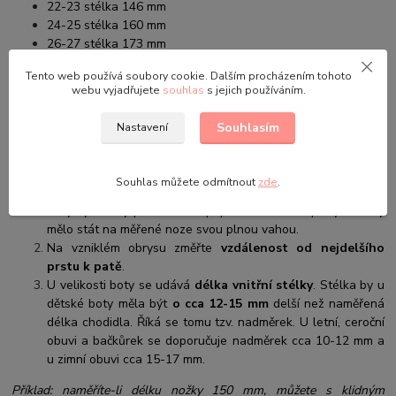
22-23 stélka 146 mm
24-25 stélka 160 mm
26-27 stélka 173 mm
28-29 stélka 185 mm
Tento web používá soubory cookie. Dalším procházením tohoto
webu vyjadřujete
souhlas
s jejich používáním.
Sněhulky jsou nazouvací se zapínáním na suchý zip. Sněhulky mají
také protiskluzová podrážku, která zajišťuje bezpečnost chůze. Na
Souhlasím
Nastavení
sněhulkách ja také reflexní proužek.
Jak vybrat správnou velikost obuvi:
Souhlas můžete odmítnout
zde
.
Na papír obkreslete obě chodidla dítěte. Při obkreslování by
měly být nožky přitisknuté k papíru a natažené prsty. Dítě by
mělo stát na měřené noze svou plnou vahou.
Na vzniklém obrysu změřte
vzdálenost od nejdelšího
prstu k patě
.
U velikosti boty se udává
délka vnitřní stélky
. Stélka by u
dětské boty měla být
o cca 12-15 mm
delší než naměřená
délka chodidla. Říká se tomu tzv. nadměrek. U letní, ceroční
obuvi a bačkůrek se doporučuje nadměrek cca 10-12 mm a
u zimní obuvi cca 15-17 mm.
Příklad: naměříte-li délku nožky 150 mm, můžete s klidným