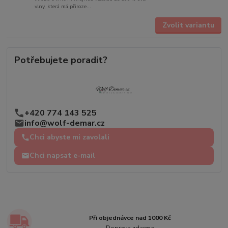
vlny, která má přiroze...
Zvolit variantu
Potřebujete poradit?
+420 774 143 525
info@wolf-demar.cz
Chci abyste mi zavolali
Chci napsat e-mail
Při objednávce nad 1000 Kč
Doprava zdarma