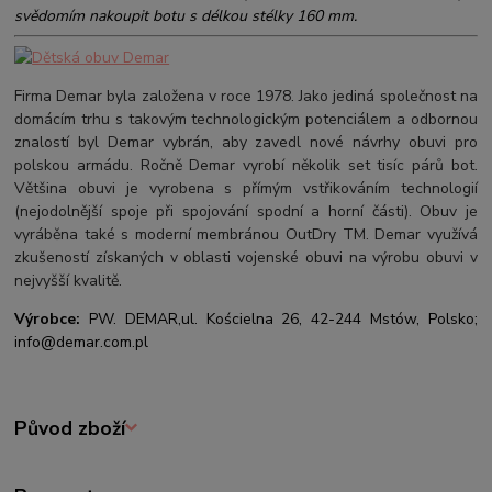
svědomím nakoupit botu s délkou stélky 160 mm.
Firma Demar byla založena v roce 1978. Jako jediná společnost na
domácím trhu s takovým technologickým potenciálem a odbornou
znalostí byl Demar vybrán, aby zavedl nové návrhy obuvi pro
polskou armádu. Ročně Demar vyrobí několik set tisíc párů bot.
Většina obuvi je vyrobena s přímým vstřikováním technologií
(nejodolnější spoje při spojování spodní a horní části). Obuv je
vyráběna také s moderní membránou OutDry TM. Demar využívá
zkušeností získaných v oblasti vojenské obuvi na výrobu obuvi v
nejvyšší kvalitě.
Výrobce:
PW. DEMAR,
ul. Kościelna 26, 42-244 Mstów, Polsko;
info@demar.com.pl
Původ zboží