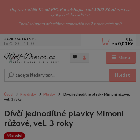
Doprava od
69 Kč od PPL Parcelshopu
a
od 1000 Kč zdarma
na
výdejní místa i adresu.
Zboží skladem odesíláme nejpozději do 2 pracovních dnů.
0
ks
+420 774 143 525
za
0,00 Kč
Po-Čt: 8.00-14.00
Menu
Hledat
Úvod
Pro dívky
Plavky
Dívčí jednodílné plavky Mimoni růžové,
vel. 3 roky
Dívčí jednodílné plavky Mimoni
růžové, vel. 3 roky
Výprodej