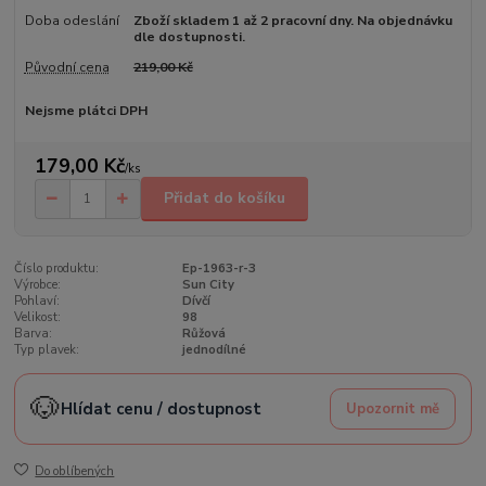
Doba odeslání
Zboží skladem 1 až 2 pracovní dny. Na objednávku
dle dostupnosti.
Původní cena
219,00 Kč
Nejsme plátci DPH
179,00 Kč
/
ks
Přidat do košíku
Číslo produktu:
Ep-1963-r-3
Výrobce:
Sun City
Pohlaví:
Dívčí
Velikost:
98
Barva:
Růžová
Typ plavek:
jednodílné
🐶
Hlídat cenu / dostupnost
Upozornit mě
Do oblíbených