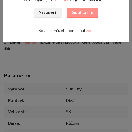
webu vyjadřujete
souhlas
s jejich používáním.
Krásné dívčí jednodílné plavky s motivem Mimoňů od Disneye.
Souhlasím
Nastavení
Plavečky rozhodně nesmí chybět v šatníku malé princezny. Růžové
provedení. Oficiální licence, Sun City, Francie.
Souhlas můžete odmítnout
zde
.
Složení materiálu: 85 % polyamid, 15 % elastan.
S motivem
Mimoni
nabízíme další produkty, které potěší vás i vaše
děti.
Parametry
Výrobce
Sun City
Pohlaví
Dívčí
Velikost
98
Barva
Růžová