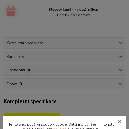
Slevový kupón na další nákup
Dárek k objednávce
Kompletní specifikace
Parametry
Hodnocení
0
Dotaz
0
Kompletní specifikace
Dívčí jednodílné plavky Mimoni
Tento web používá soubory cookie. Dalším procházením tohoto
Velikosti: 3, 4, 6, 8 let