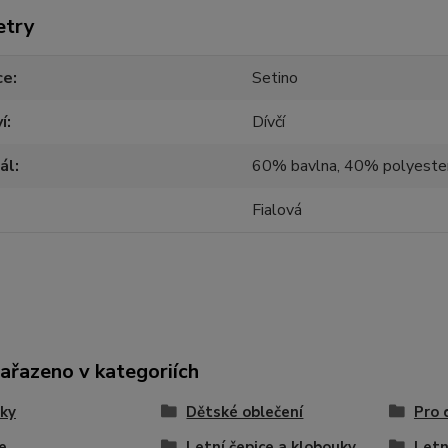
etry
ce
Setino
í
Dívčí
ál
60% bavlna, 40% polyeste
Fialová
zařazeno v kategoriích
ky
Dětské oblečení
Pro 
e
Letní čepice a klobouky
Letn