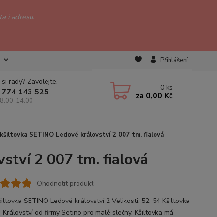
a i adresu.
Přihlášení
 si rady? Zavolejte.
0
ks
 774 143 525
za
0,00 Kč
 8.00-14.00
 kšiltovka SETINO Ledové království 2 007 tm. fialová
ství 2 007 tm. fialová
Ohodnotit produkt
šiltovka SETINO Ledové království 2 Velikosti: 52, 54 Kšiltovka
 Království od firmy Setino pro malé slečny. Kšiltovka má