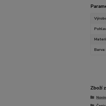
Param
Výrob
Pohlav
Materi
Barva
Zboží 
Novin
Čepic