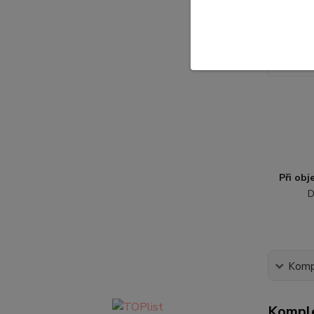
Při ob
D
Kompl
Komple