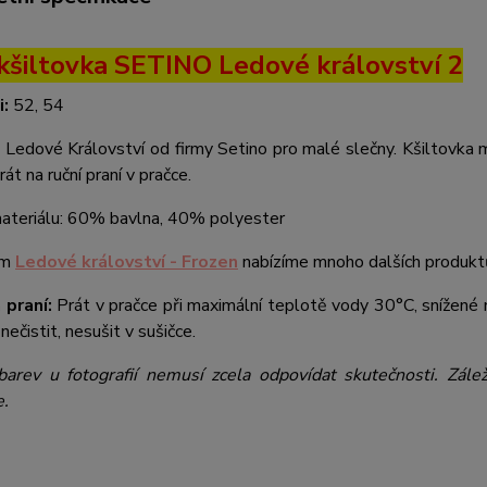
 kšiltovka SETINO Ledové království 2
i:
52, 54
 Ledové Království od firmy Setino pro malé slečny. Kšiltovka m
rát na ruční praní v pračce.
materiálu: 60% bavlna, 40% polyester
em
Ledové království - Frozen
nabízíme mnoho dalších produktů,
 praní:
Prát v pračce při maximální teplotě vody 30°C, snížené m
nečistit, nesušit v sušičce.
barev u fotografií nemusí zcela odpovídat skutečnosti. Zále
e.