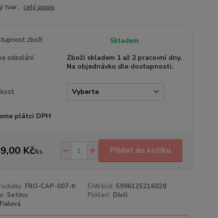
ý tvar...
celý popis
tupnost zboží
Skladem
a odeslání
Zboží skladem 1 až 2 pracovní dny.
Na objednávku dle dostupnosti.
ikost
sme plátci DPH
9,00 Kč
Přidat do košíku
/
ks
roduktu:
FRO-CAP-007-fi
EAN kód:
5996125216028
e:
Setino
Pohlaví:
Dívčí
Fialová