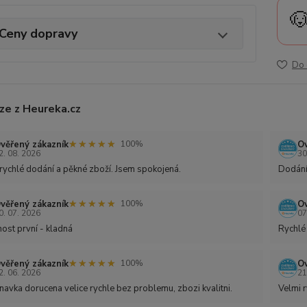

Ceny dopravy
Do 
ze z Heureka.cz
★★★★★
★★★★★
věřený zákazník
Ov
100%
2. 08. 2026
30
rychlé dodání a pěkné zboží. Jsem spokojená.
Dodání
★★★★★
★★★★★
věřený zákazník
Ov
100%
0. 07. 2026
07
ost první - kladná
Rychlé
★★★★★
★★★★★
věřený zákazník
Ov
100%
2. 06. 2026
21
avka dorucena velice rychle bez problemu, zbozi kvalitni.
Velmi r