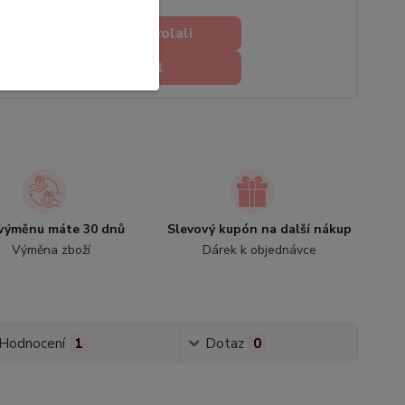
Chci abyste mi zavolali
Chci napsat e-mail
výměnu máte 30 dnů
Slevový kupón na další nákup
Výměna zboží
Dárek k objednávce
Hodnocení
1
Dotaz
0