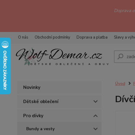
Doprava 
O nás
Obchodní podmínky
Doprava a platba
Slevy a vý
Úvod
Novinky
Dívč
Dětské oblečení
Pro dívky
Bundy a vesty