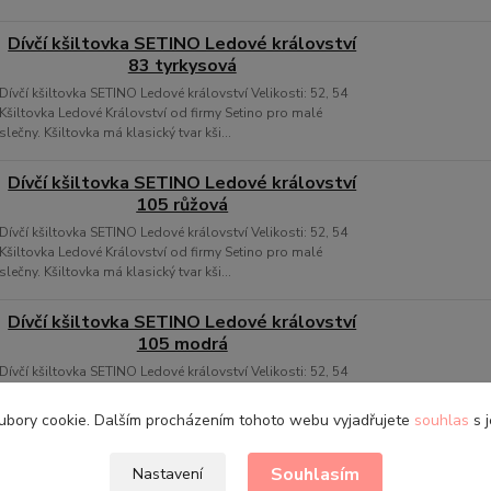
Dívčí kšiltovka SETINO Ledové království
83 tyrkysová
Dívčí kšiltovka SETINO Ledové království Velikosti: 52, 54
Kšiltovka Ledové Království od firmy Setino pro malé
slečny. Kšiltovka má klasický tvar kši...
Dívčí kšiltovka SETINO Ledové království
105 růžová
Dívčí kšiltovka SETINO Ledové království Velikosti: 52, 54
Kšiltovka Ledové Království od firmy Setino pro malé
slečny. Kšiltovka má klasický tvar kši...
Dívčí kšiltovka SETINO Ledové království
105 modrá
Dívčí kšiltovka SETINO Ledové království Velikosti: 52, 54
Kšiltovka Ledové Království od firmy Setino pro malé
slečny. Kšiltovka má klasický tvar kši...
ubory cookie. Dalším procházením tohoto webu vyjadřujete
souhlas
s j
Souhlasím
Nastavení
bujete poradit?