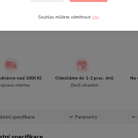
+420 774 143 525
Souhlas můžete odmítnout
zde
.
info@wolf-demar.cz
jednávce nad 1000 Kč
Odesíláme do 1-2 prac. dnů
Na 
oprava zdarma
Zboží skladem
etní specifikace
Parametry
tní specifikace