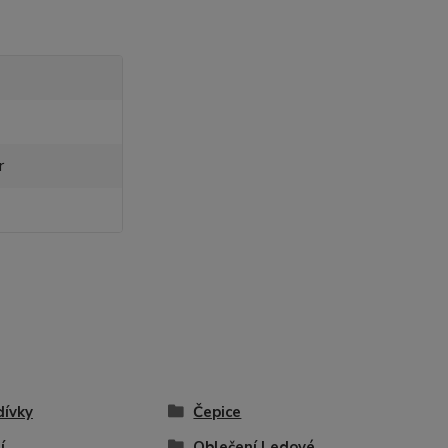
r
dívky
Čepice
í
Oblečení Ledové