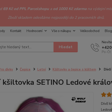
od
69 Kč od PPL Parcelshopu
a
od 1000 Kč zdarma
na výdejní míst
Zboží skladem odesíláme nejpozději do 2 pracovních dnů.
hody
Kontakt
Hodnocení
Vše o nákupu
Velkoobchod
Blog
Nevíte
Hledat
+420
Po-Čt:
Pro dívky
Čepice
Letní
Kšiltovky a čepice s kšiltem
Dívčí
í kšiltovka SETINO Ledové králov
Dívčí k
Ledové