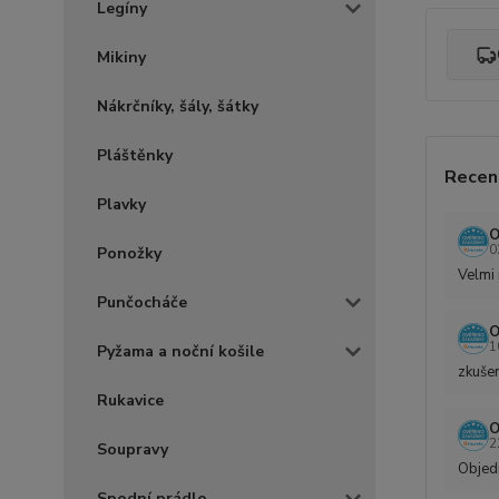
Legíny
Mikiny
Nákrčníky, šály, šátky
Pláštěnky
Recen
Plavky
O
0
Ponožky
Velmi 
Punčocháče
O
1
Pyžama a noční košile
zkušen
Rukavice
O
2
Soupravy
Objedn
Spodní prádlo