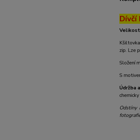
Dívčí
Velikost
Kšiltovka
zip. Lze p
Složení 
S motiv
Údržba a
chemicky 
Odstíny 
fotografi