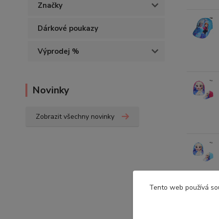
Značky
Dárkové poukazy
Výprodej %
Novinky
Zobrazit všechny novinky
Tento web používá so
Potře