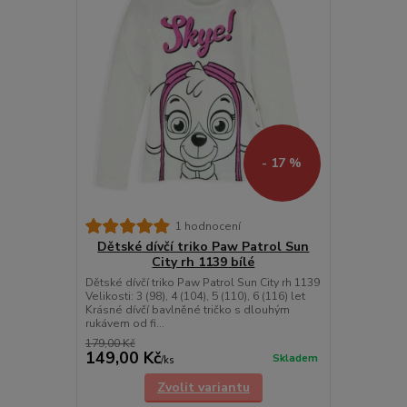
- 17 %
1 hodnocení
Dětské dívčí triko Paw Patrol Sun
City rh 1139 bílé
Dětské dívčí triko Paw Patrol Sun City rh 1139
Velikosti: 3 (98), 4 (104), 5 (110), 6 (116) let
Krásné dívčí bavlněné tričko s dlouhým
rukávem od fi...
179,00 Kč
149,00 Kč
Skladem
/
ks
Zvolit variantu