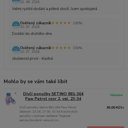
02. 08. 2026
Velmi rychlé dodání a pěkné zboží. Jsem spokojená.
★★★★★
★★★★★
Ověřený zákazník
100%
30. 07. 2026
Dodání do druhého dne.
★★★★★
★★★★★
Ověřený zákazník
100%
10. 07. 2026
zkušenost první - kladná
Mohlo by se vám také líbit
Dívčí ponožky SETINO 881-364
Skladem
Paw Patrol vzor 2, vel. 23-34
Dívčí ponožky Setino 881-364 Paw Patrol
35,00 Kč
/
ks
Velikosti: 23-26, 27-30, 31-34 Krásné dívčí
ponožky s motivem oblíbené Tlapkové
patroly.Zaručeně vykouzlí ús...