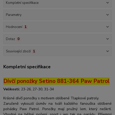
Kompletní specifikace
Parametry
Hodnocení
1
Dotaz
0
Související zboží
1
Kompletní specifikace
Dívčí ponožky Setino 881-364 Paw Patrol
Velikosti:
23-26, 27-30, 31-34
Krásné dívčí ponožky s motivem oblíbené Tlapkové patroly.
Zaručeně vykouzlí úsměv na tváři každého fanouška oblíbené
pohádky Paw Patrol. Ponožky mají pružný lem, který neškrtí.
Vhodné na běžné nošení, sport i jen tak na parádu. Příjemný