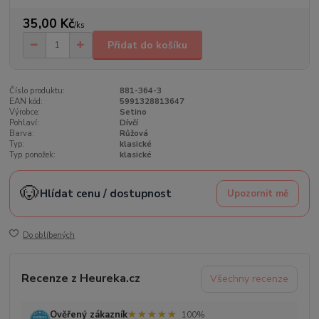
35,00 Kč
/
ks
Přidat do košíku
Číslo produktu:
881-364-3
EAN kód:
5991328813647
Výrobce:
Setino
Pohlaví:
Dívčí
Barva:
Růžová
Typ:
klasické
Typ ponožek:
klasické
🐶
Hlídat cenu / dostupnost
Upozornit mě
Do oblíbených
Recenze z Heureka.cz
Všechny recenze
★★★★★
★★★★★
Ověřený zákazník
100%