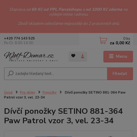
Doprava od
69 Kč od PPL Parcelshopu
a
od 1000 Kč zdarma
na
výdejní místa i adresu.
Zboží skladem odesíláme nejpozději do 2 pracovních dnů.
0
ks
+420 774 143 525
za
0,00 Kč
Po-Čt: 8.00-14.00
Menu
Hledat
Úvod
Pro dívky
Ponožky
Dívčí ponožky SETINO 881-364 Paw
Patrol vzor 3, vel. 23-34
Dívčí ponožky SETINO 881-364
Paw Patrol vzor 3, vel. 23-34