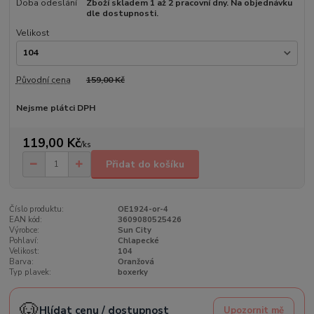
Doba odeslání
Zboží skladem 1 až 2 pracovní dny. Na objednávku
dle dostupnosti.
Velikost
Původní cena
159,00 Kč
Nejsme plátci DPH
119,00 Kč
/
ks
Přidat do košíku
Číslo produktu:
OE1924-or-4
EAN kód:
3609080525426
Výrobce:
Sun City
Pohlaví:
Chlapecké
Velikost:
104
Barva:
Oranžová
Typ plavek:
boxerky
🐶
Hlídat cenu / dostupnost
Upozornit mě