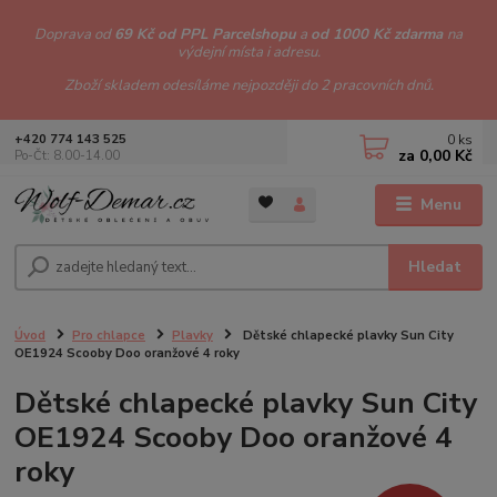
Doprava od
69 Kč od PPL Parcelshopu
a
od 1000 Kč zdarma
na
výdejní místa i adresu.
Zboží skladem odesíláme nejpozději do 2 pracovních dnů.
0
ks
+420 774 143 525
za
0,00 Kč
Po-Čt: 8.00-14.00
Menu
Hledat
Úvod
Pro chlapce
Plavky
Dětské chlapecké plavky Sun City
OE1924 Scooby Doo oranžové 4 roky
Dětské chlapecké plavky Sun City
OE1924 Scooby Doo oranžové 4
roky