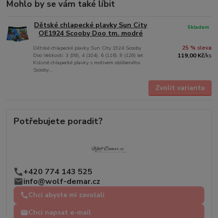
Mohlo by se vám také líbit
Dětské chlapecké plavky Sun City
Skladem
OE1924 Scooby Doo tm. modré
Dětské chlapecké plavky Sun City 1924 Scooby
25 % sleva
Doo Velikosti: 3 (98), 4 (104), 6 (116), 8 (128) let
119,00 Kč
/
ks
Krásné chlapecké plavky s motivem oblíbeného
Scooby...
Zvolit variantu
Potřebujete poradit?
+420 774 143 525
info@wolf-demar.cz
Chci abyste mi zavolali
Chci napsat e-mail