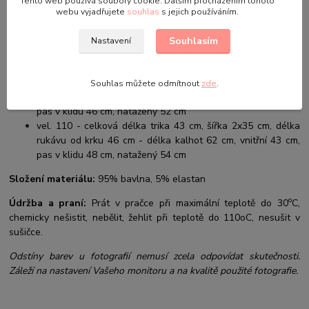
Tento web používá soubory cookie. Dalším procházením tohoto
rukávu od krku 37 cm - délka kalhot 50 cm, vnitřní 33 cm,
webu vyjadřujete
souhlas
s jejich používáním.
pas v klidu 42 cm, natažený 48 cm
vel. 98 - celková délka trika 38 cm, šířka 2x32 cm, délka
Souhlasím
Nastavení
rukávu od krku 40 cm - délka kalhot 54 cm, vnitřní 36 cm,
pas v klidu 44 cm, natažený 50 cm
vel. 104 - celková délka trika 40 cm, šířka 2x33 cm, délka
Souhlas můžete odmítnout
zde
.
rukávu od krku 43 cm - délka kalhot 58 cm, vnitřní 39 cm,
pas v klidu 46 cm, natažený 52 cm
vel. 110 - celková délka trika 43 cm, šířka 2x35 cm, délka
rukávu od krku 46 cm - délka kalhot 62 cm, vnitřní 43 cm,
pas v klidu 48 cm, natažený 54 cm
Složení materiálu:
95% bavlna, 5% elastan
o
Údržba a praní:
Prát v pračce při maximální teplotě do 30
C,
chemicky nešistit, nebělit, žehlit při teplotě do 110oC, nesušit v
sušičce.
Odstíny barev u fotografií nemusí zcela odpovídat skutečnosti.
Záleží na nastavení Vašeho monitoru a na kvalitě použité fotografie.