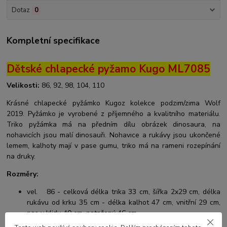
Dotaz
0
Kompletní specifikace
Dětské chlapecké pyžamo Kugo ML7085
Velikosti:
86, 92, 98, 104, 110
Krásné chlapecké pyžámko Kugoz kolekce podzim/zima Wolf
2019. Pyžámko je vyrobené z příjemného a kvalitního materiálu.
Triko pyžámka má na předním dílu obrázek dinosaura, na
nohavicích jsou malí dinosauři. Nohavice a rukávy jsou ukončené
lemem, kalhoty mají v pase gumu, triko má na rameni rozepínání
na druky.
Rozměry:
vel. 86 - celková délka trika 33 cm, šířka 2x29 cm, délka
rukávu od krku 35 cm - délka kalhot 47 cm, vnitřní 29 cm,
pas v klidu 40 cm, natažený 46 cm
vel. 92 - celková délka trika 35 cm, šířka 2x30 cm, délka