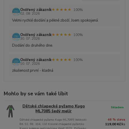
★★★★★
★★★★★
Ověřený zákazník
100%
02. 08. 2026
Velmi rychlé dodání a pěkné zboží. Jsem spokojená.
★★★★★
★★★★★
Ověřený zákazník
100%
30. 07. 2026
Dodání do druhého dne.
★★★★★
★★★★★
Ověřený zákazník
100%
10. 07. 2026
zkušenost první - kladná
Mohlo by se vám také líbit
Dětské chlapecké pyžamo Kugo
Skladem
ML7085 šedý melír
Dětské chlapecké pyžamo Kugo ML7085 Velikosti:
46 % sleva
86, 92, 98, 104, 110 Krásné chlapecké pyžámko
119,00 Kč
/
ks
Kugoz kolekce podzim/zima Wolf 2019. Pyžámko