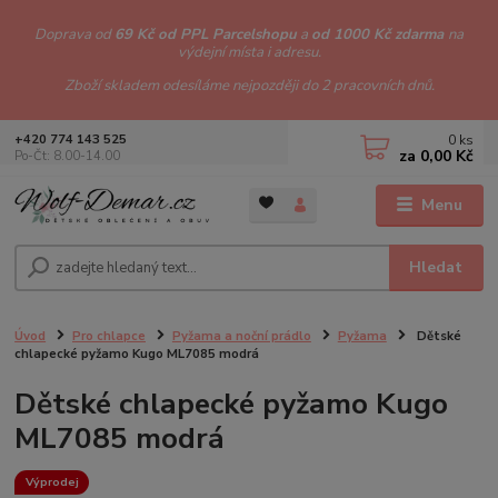
Doprava od
69 Kč od PPL Parcelshopu
a
od 1000 Kč zdarma
na
výdejní místa i adresu.
Zboží skladem odesíláme nejpozději do 2 pracovních dnů.
0
ks
+420 774 143 525
za
0,00 Kč
Po-Čt: 8.00-14.00
Menu
Hledat
Úvod
Pro chlapce
Pyžama a noční prádlo
Pyžama
Dětské
chlapecké pyžamo Kugo ML7085 modrá
Dětské chlapecké pyžamo Kugo
ML7085 modrá
Výprodej