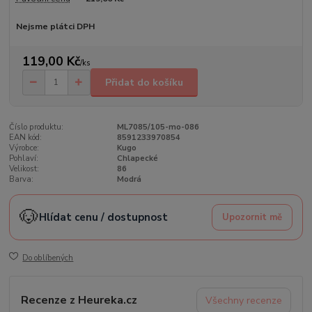
Nejsme plátci DPH
119,00 Kč
/
ks
Přidat do košíku
Číslo produktu:
ML7085/105-mo-086
EAN kód:
8591233970854
Výrobce:
Kugo
Pohlaví:
Chlapecké
Velikost:
86
Barva:
Modrá
🐶
Hlídat cenu / dostupnost
Upozornit mě
Do oblíbených
Recenze z Heureka.cz
Všechny recenze