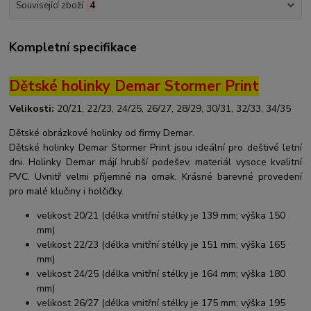
Související zboží
4
Kompletní specifikace
Dětské holinky Demar Stormer Print
Velikosti:
20/21, 22/23, 24/25, 26/27, 28/29, 30/31, 32/33, 34/35
Dětské obrázkové holinky od firmy Demar.
Dětské holinky Demar Stormer Print jsou ideální pro deštivé letní
dni. Holinky Demar májí hrubší podešev, materiál vysoce kvalitní
PVC. Uvnitř velmi příjemné na omak. Krásné barevné provedení
pro malé klučiny i holčičky.
velikost 20/21 (délka vnitřní stélky je 139 mm; výška 150
mm)
velikost 22/23 (délka vnitřní stélky je 151 mm; výška 165
mm)
velikost 24/25 (délka vnitřní stélky je 164 mm; výška 180
mm)
velikost 26/27 (délka vnitřní stélky je 175 mm; výška 195