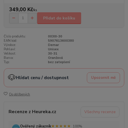
349,00 Kč
/
ks
Přidat do košíku
Číslo produktu:
0030I-30
EAN kód:
5907613600380
Výrobce:
Demar
Pohlaví:
Unisex
Velikost:
30-31
Barva:
Oranžová
Typ:
bez zateplení
🐶
Hlídat cenu / dostupnost
Upozornit mě
Do oblíbených
Recenze z Heureka.cz
Všechny recenze
★★★★★
★★★★★
Ověřený zákazník
100%