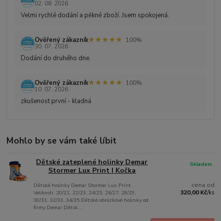
02. 08. 2026
Velmi rychlé dodání a pěkné zboží. Jsem spokojená.
★★★★★
★★★★★
Ověřený zákazník
100%
30. 07. 2026
Dodání do druhého dne.
★★★★★
★★★★★
Ověřený zákazník
100%
10. 07. 2026
zkušenost první - kladná
Mohlo by se vám také líbit
Dětské zateplené holinky Demar
Skladem
Stormer Lux Print I Kočka
cena od
Dětské holinky Demar Stormer Lux Print
320,00 Kč
Velikosti: 20/21, 22/23, 24/25, 26/27, 28/29,
/
ks
30/31, 32/33, 34/35 Dětské obrázkové holinky od
firmy Demar.Dětsk...