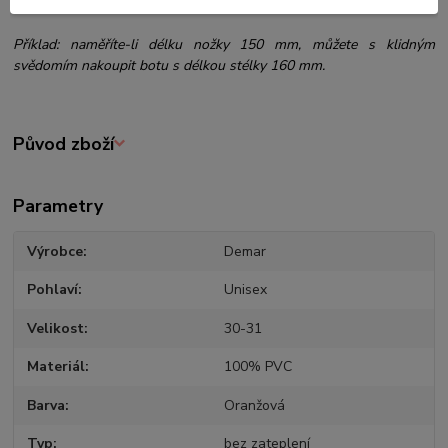
doporučuje nadměrek cca 10-12 mm a u zimní obuvi cca 15-17 mm.
Příklad: naměříte-li délku nožky 150 mm, můžete s klidným
svědomím nakoupit botu s délkou stélky 160 mm.
Původ zboží
Parametry
Výrobce
Demar
Pohlaví
Unisex
Velikost
30-31
Materiál
100% PVC
Barva
Oranžová
Typ
bez zateplení