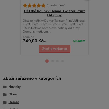
1 hodnocení
Dětské holinky Demar Twister Print
Dětské ho
HA pony
Dětské holinky Demar Twister Print Velikosti:
Dětské holin
20/21, 22/23, 24/25, 26/27, 28/29, 30/31, 32/33,
Velikosti: 20/
34/35 Dětské obrázkové holinky od firmy
30/31, 32/33
Demar s motivem...
od firmy Dem
cena od
cena od
249,00 Kč
249,00 K
Skladem
/
ks
Zvolit variantu
Zboží zařazeno v kategoriích
Novinky
Obuv
Demar