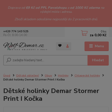
Doprava od
69 Kč od PPL Parcelshopu
a
od 1000 Kč zdarma
na
výdejní místa i adresu.
Zboží skladem odesíláme nejpozději do 2 pracovních dnů.
0
ks
+420 774 143 525
za
0,00 Kč
Po-Čt: 8.00-14.00
Menu
Hledat
Úvod
Dětské oblečení
Obuv
Holínky
Chlapecké holínky
Dětské holinky Demar Stormer Print I Kočka
Dětské holinky Demar Stormer
Print I Kočka