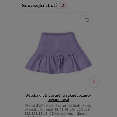
Související zboží
2
Dětská dívčí bavlněná sukně Jožánek
Dětská dí
levandulová
Dětská dívčí bavlněná sukně Jožánek ...český
Dětská dívčí
výrobek... Velikosti: 86, 92, 98, 104, 110, 116,
výrobek... Vel
122, 128, 134, 140 Dívčí bavlněná nabíraná
122, 128, 13