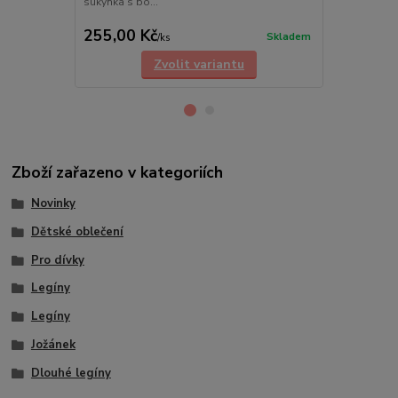
sukýnka s bo...
sukýnka s bo.
cena od
255,00 Kč
255,00 K
Skladem
/
ks
Zvolit variantu
Zboží zařazeno v kategoriích
Novinky
Dětské oblečení
Pro dívky
Legíny
Legíny
Jožánek
Dlouhé legíny