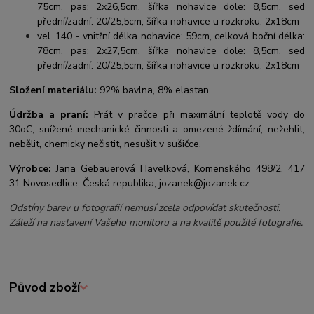
75cm, pas: 2x26,5cm, šířka nohavice dole: 8,5cm, sed
přední/zadní: 20/25,5cm, šířka nohavice u rozkroku: 2x18cm
vel. 140 - vnitřní délka nohavice: 59cm, celková boční délka:
78cm, pas: 2x27,5cm, šířka nohavice dole: 8,5cm, sed
přední/zadní: 20/25,5cm, šířka nohavice u rozkroku: 2x18cm
Složení materiálu:
92% bavlna, 8% elastan
Údržba a praní:
Prát v pračce při maximální teplotě vody do
30oC, snížené mechanické činnosti a omezené ždímání, nežehlit,
nebělit, chemicky nečistit, nesušit v sušičce.
Výrobce:
Jana Gebauerová Havelková, Komenského 498/2, 417
31 Novosedlice, Česká republika; jozanek@jozanek.cz
Odstíny barev u fotografií nemusí zcela odpovídat skutečnosti.
Záleží na nastavení Vašeho monitoru a na kvalitě použité fotografie.
Původ zboží