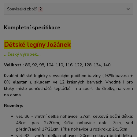
Související zboží
2
Kompletní specifikace
Dětské legíny Jožánek
...český výrobek...
Velikosti:
86, 92, 98, 104, 110, 116, 122, 128, 134, 140
Kvalitní dětské legínky s vysokým podílem bavlny ( 92% bavlna +
8% elastan ), skladem ve 12 krásných barvách. Vhodné i pro
kluky, místo punčocháčů, tepláčků - na sport, do školky, na ven i
na doma...
Rozměry:
vel. 86 - vnitřní délka nohavice: 27cm, celková boční délka:
43cm, pas: 2x20cm, šířka nohavice dole: 7cm, sed
přední/zadní: 17/21cm, šířka nohavice u rozkroku: 2x15cm
vel. 92 - vnitřní délka nohavice: 30cm, celková boční délka: