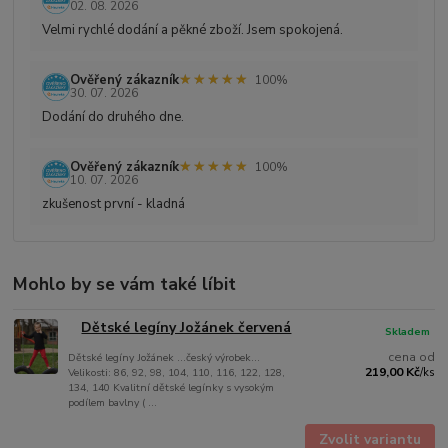
02. 08. 2026
Velmi rychlé dodání a pěkné zboží. Jsem spokojená.
★★★★★
★★★★★
Ověřený zákazník
100%
30. 07. 2026
Dodání do druhého dne.
★★★★★
★★★★★
Ověřený zákazník
100%
10. 07. 2026
zkušenost první - kladná
Mohlo by se vám také líbit
Dětské legíny Jožánek červená
Skladem
cena od
Dětské legíny Jožánek ...český výrobek...
219,00 Kč
Velikosti: 86, 92, 98, 104, 110, 116, 122, 128,
/
ks
134, 140 Kvalitní dětské legínky s vysokým
podílem bavlny ( ...
Zvolit variantu