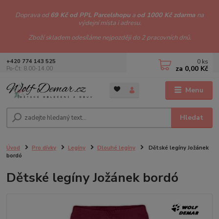
Doprava od
69 Kč od PPL Parcelshopu
a
od 1000 Kč zdarma
na
výdejní místa i adresu.
Zboží skladem odesíláme nejpozději do 2 pracovních dnů.
0
ks
+420 774 143 525
za
0,00 Kč
Po-Čt: 8.00-14.00
Menu
Hledat
Úvod
Pro dívky
Legíny
Dlouhé legíny
Dětské legíny Jožánek
bordó
Dětské legíny Jožánek bordó