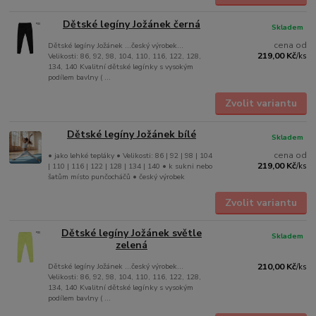
Dětské legíny Jožánek černá
Skladem
cena od
Dětské legíny Jožánek ...český výrobek...
219,00 Kč
Velikosti: 86, 92, 98, 104, 110, 116, 122, 128,
/
ks
134, 140 Kvalitní dětské legínky s vysokým
podílem bavlny ( ...
Zvolit variantu
Dětské legíny Jožánek bílé
Skladem
cena od
• jako lehké tepláky • Velikosti: 86 | 92 | 98 | 104
219,00 Kč
| 110 | 116 | 122 | 128 | 134 | 140 • k sukni nebo
/
ks
šatům místo punčocháčů • český výrobek
Zvolit variantu
Dětské legíny Jožánek světle
Skladem
zelená
Dětské legíny Jožánek ...český výrobek...
210,00 Kč
/
ks
Velikosti: 86, 92, 98, 104, 110, 116, 122, 128,
134, 140 Kvalitní dětské legínky s vysokým
podílem bavlny ( ...