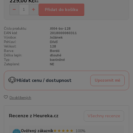
229,00 Kč
/
ks
Přidat do košíku
Číslo produktu:
J004-bo-128
EAN kód:
2018000060311
Výrobce:
Jožánek
Pohlaví:
Dívčí
Velikost:
128
Barva:
Bordó
Délka legín:
dlouhé
Typ:
bavlněné
Zateplené:
NE
🐶
Hlídat cenu / dostupnost
Upozornit mě
Do oblíbených
Recenze z Heureka.cz
Všechny recenze
★★★★★
★★★★★
Ověřený zákazník
100%