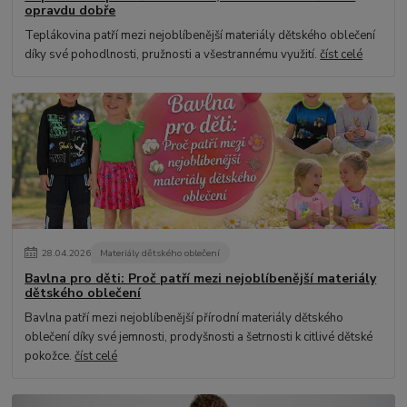
opravdu dobře
Teplákovina patří mezi nejoblíbenější materiály dětského oblečení
díky své pohodlnosti, pružnosti a všestrannému využití.
číst celé
28
.
04
.
2026
Materiály dětského oblečení
Bavlna pro děti: Proč patří mezi nejoblíbenější materiály
dětského oblečení
Bavlna patří mezi nejoblíbenější přírodní materiály dětského
oblečení díky své jemnosti, prodyšnosti a šetrnosti k citlivé dětské
pokožce.
číst celé