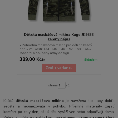
Dětská maskáčová mikina Kugo JK9533
zelený nápis
• Pohodlná maskáčová mikina pro děti na každý
den • Velikosti: 134 | 140 | 146 | 152 | 158 | 164 •
Moderní a oblíbený army design
389,00 Kč
Skladem
/
ks
Zvolit variantu
strana
z 1
Každá
dětská maskáčová mikina
je navržena tak, aby dobře
seděla a neomezovala v pohybu. Příjemné materiály zajistí
komfort po celý den, ať už děti vyráží ven nebo odpočívají doma.
Vybrat si můžete i praktickou
maskáčovou mikinu s kapucí
, která