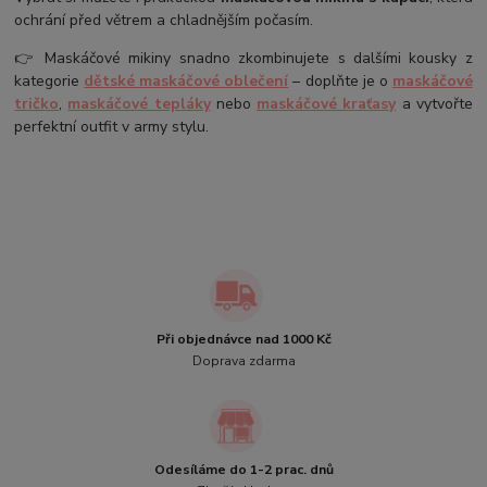
ochrání před větrem a chladnějším počasím.
👉 Maskáčové mikiny snadno zkombinujete s dalšími kousky z
kategorie
dětské maskáčové oblečení
– doplňte je o
maskáčové
tričko
,
maskáčové tepláky
nebo
maskáčové kraťasy
a vytvořte
perfektní outfit v army stylu.
Při objednávce nad 1000 Kč
Doprava zdarma
Odesíláme do 1-2 prac. dnů