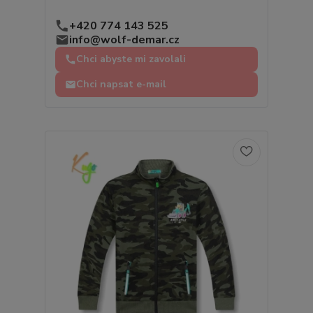
+420 774 143 525
info@wolf-demar.cz
Chci abyste mi zavolali
Chci napsat e-mail