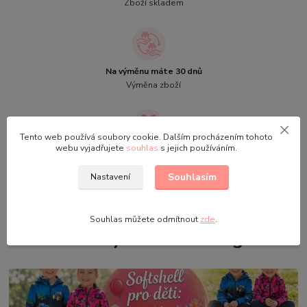
Zboží skladem
Na výměnu máte 30 dnů
Výměna zboží
Tento web používá soubory cookie. Dalším procházením tohoto
webu vyjadřujete
souhlas
s jejich používáním.
Slevový kupón na další nákup
Dárek k objednávce
Souhlasím
Nastavení
Souhlas můžete odmítnout
zde
.
Novinky z našeho blogu