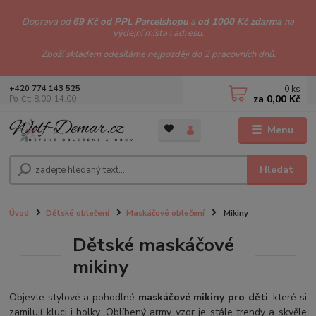
Doprava od
69 Kč od PPL Parcelshopu
a
od 1000 Kč zdarma
na
výdejní místa i adresu.
Zboží skladem odesíláme nejpozději do 2 pracovních dnů.
0
ks
+420 774 143 525
za
0,00 Kč
Po-Čt: 8.00-14.00
Menu
Hledat
Úvod
Dětské oblečení
Maskáčové oblečení
Mikiny
Dětské maskáčové
mikiny
Objevte stylové a pohodlné
maskáčové mikiny pro děti
, které si
zamilují kluci i holky. Oblíbený army vzor je stále trendy a skvěle