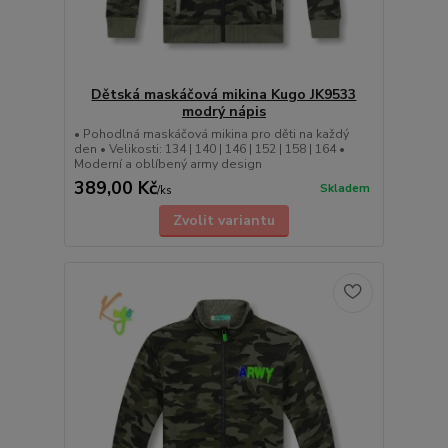
Dětská maskáčová mikina Kugo JK9533
modrý nápis
• Pohodlná maskáčová mikina pro děti na každý
den • Velikosti: 134 | 140 | 146 | 152 | 158 | 164 •
Moderní a oblíbený army design
389,00 Kč
Skladem
/
ks
Zvolit variantu