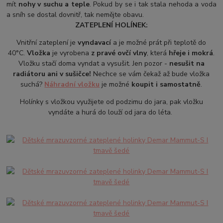
mít
nohy v suchu a teple
. Pokud by se i tak stala nehoda a voda
a sníh se dostal dovnitř, tak nemějte obavu.
ZATEPLENÍ HOLÍNEK:
Vnitřní zateplení je
vyndavací
a je možné prát při teplotě do
40°C.
Vložka
je vyrobena
z pravé ovčí vlny
, která
hřeje i mokrá
.
Vložku stačí doma vyndat a vysušit. Jen pozor -
nesušit na
radiátoru ani v sušičce!
Nechce se vám čekaž až bude vložka
suchá?
Náhradní vložku
je možné
koupit i samostatně
.
Holínky s vložkou využijete od podzimu do jara, pak vložku
vyndáte a hurá do louží od jara do léta.