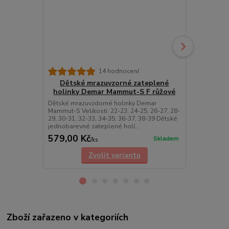
14 hodnocení
Dětské mrazuvzorné zateplené
Dětské
holinky Demar Mammut-S F růžové
holinky 
Dětské mrazuvzdorné holinky Demar
Dětské mraz
Mammut-S Velikosti: 22-23, 24-25, 26-27, 28-
Mammut-S Vel
29, 30-31, 32-33, 34-35, 36-37, 38-39 Dětské
28/29, 30/31,
jednobarevné zateplené holí...
jednobarevné
579,00 Kč
579,00 K
Skladem
/
ks
Zvolit variantu
Zboží zařazeno v kategoriích