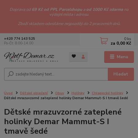
Doprava od
69 Kč od PPL Parcelshopu
a
od 1000 Kč zdarma
na
výdejní místa i adresu.
Zboží skladem odesíláme nejpozději do 2 pracovních dnů.
0
ks
+420 774 143 525
za
0,00 Kč
Po-Čt: 8.00-14.00
Menu
Hledat
Úvod
Dětské oblečení
Obuv
Holínky
Chlapecké holínky
Dětské mrazuvzorné zateplené holinky Demar Mammut-S I tmavě šedé
Dětské mrazuvzorné zateplené
holinky Demar Mammut-S I
tmavě šedé