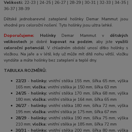
Velikosti:
22-23 | 24-25 | 26-27 | 28-29 | 30-31 | 32-33 | 34-35 |
36-37 | 38-39
Dětské jednobarevné zateplené holínky Demar Mammut jsou
vhodné pro celoroční nošení. Tyto holínky jsou ultra lehké.
Doporučujeme:
Holínky
Demar Mammut v
dětských
velikostech
je dobré
kupovat na podzim
, aby jste
využili
celoroční potenciál
. V chladném období unosí dítko holínky s
vložkou. Na jaře a v létě, kdy už může mít dítě nohu větší, vložku
vyndáte a máte holínky bez zateplení a teplé dny.
TABULKA ROZMĚRŮ:
22/23
-
holínky:
vnitřní stélka 155 mm, šířka 65 mm, výška
165 mm;
vložka:
vnitřní stélka je 150 mm, šířka 63 mm
24/25
-
holínky:
vnitřní stélka 170 mm, šířka 68 mm, výška
180 mm;
vložka:
vnitřní stélka je 164 mm, šířka 65 mm
26/27
-
holínky:
vnitřní stélka 180 mm, šířka 72 mm, výška
195 mm;
vložka:
vnitřní stélka je 175 mm, šířka 67 mm
28/29
-
holínky:
vnitřní stélka 190 mm, šířka 75 mm, výška
210 mm;
vložka:
vnitřní stélka je 185 mm, šířka 72 mm
30/31
-
holínky:
vnitřní stélka 200 mm, šířka 80 mm, výška