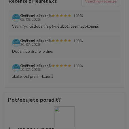
Recenze z Heureka.cz
Všechny recenze
★★★★★
★★★★★
Ověřený zákazník
100%
02. 08. 2026
Velmi rychlé dodání a pěkné zboží. Jsem spokojená.
★★★★★
★★★★★
Ověřený zákazník
100%
30. 07. 2026
Dodání do druhého dne.
★★★★★
★★★★★
Ověřený zákazník
100%
10. 07. 2026
zkušenost první - kladná
Potřebujete poradit?