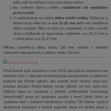
mělo stát na měřené noze svou plnou vahou.
Na vzniklém obrysu změřte
vzdálenost od nejdelšího
prstu k patě
.
U velikosti boty se udává
délka vnitřní stélky
. Stélka by u
dětské boty měla být
o cca 12-15 mm
delší než naměřená
délka chodidla. Říká se tomu tzv. nadměrek. U letní, ceroční
obuvi a bačkůrek se doporučuje nadměrek cca 10-12 mm a
u zimní obuvi cca 15-17 mm.
Příklad: naměříte-li délku nožky 150 mm, můžete s klidným
svědomím nakoupit botu s délkou stélky 160 mm.
Firma Demar byla založena v roce 1978. Jako jediná společnost na
domácím trhu s takovým technologickým potenciálem a odbornou
znalostí byl Demar vybrán, aby zavedl nové návrhy obuvi pro
polskou armádu. Ročně Demar vyrobí několik set tisíc párů bot.
Většina obuvi je vyrobena s přímým vstřikováním technologií
(nejodolnější spoje při spojování spodní a horní části). Obuv je
vyráběna také s moderní membránou OutDry TM. Demar využívá
zkušeností získaných v oblasti vojenské obuvi na výrobu obuvi v