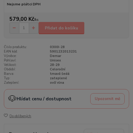
Nejsme plátci DPH
579,00 Kč
/
ks
Přidat do košíku
Číslo produktu:
0300I-28
EAN kód:
5901232013231
Výrobce:
Demar
Pohlaví:
Unisex
Velikost:
28-29
Období:
Celoroční
Barva:
tmavě šedá
Typ:
zateplené
Zateplení:
ovčí vlna
🐶
Hlídat cenu / dostupnost
Upozornit mě
Do oblíbených