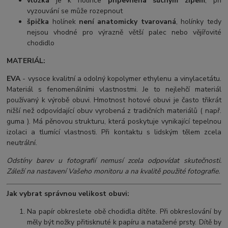
vložka
je k holínce
připevněna suchým zipem
, při
vyzouvání se může rozepnout
špička
holínek
není anatomicky tvarovaná
, holínky tedy
nejsou vhodné pro výrazně větší palec nebo vějířovité
chodidlo
MATERIÁL:
EVA
- vysoce kvalitní a odolný kopolymer ethylenu a vinylacetátu.
Materiál s fenomenálními vlastnostmi. Je to nejlehčí materiál
používaný k výrobě obuvi. Hmotnost hotové obuvi je často třikrát
nižší než odpovídající obuv vyrobená z tradičních materiálů ( např.
guma ). Má pěnovou strukturu, která poskytuje vynikající tepelnou
izolaci a tlumící vlastnosti. Při kontaktu s lidským tělem zcela
neutrální.
Odstíny barev u fotografií nemusí zcela odpovídat skutečnosti.
Záleží na nastavení Vašeho monitoru a na kvalitě použité fotografie.
Jak vybrat správnou velikost obuvi:
Na papír obkreslete obě chodidla dítěte. Při obkreslování by
měly být nožky přitisknuté k papíru a natažené prsty. Dítě by