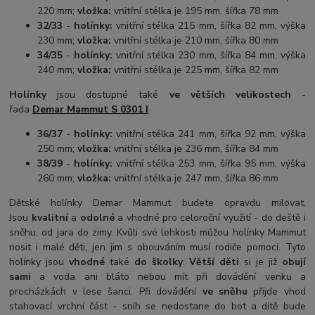
220 mm;
vložka:
vnitřní stélka je 195 mm, šířka 78 mm
32/33
-
holínky:
vnitřní stélka 215 mm, šířka 82 mm, výška
230 mm;
vložka:
vnitřní stélka je 210 mm, šířka 80 mm
34/35
-
holínky:
vnitřní stélka 230 mm, šířka 84 mm, výška
240 mm;
vložka:
vnitřní stélka je 225 mm, šířka 82 mm
Holínky
jsou dostupné také
ve větších velikostech
-
řada
Demar Mammut S 0301 I
36/37
-
holínky:
vnitřní stélka 241 mm, šířka 92 mm, výška
250 mm;
vložka:
vnitřní stélka je 236 mm, šířka 84 mm
38/39
-
holínky:
vnitřní stélka 253 mm, šířka 95 mm, výška
260 mm;
vložka:
vnitřní stélka je 247 mm, šířka 86 mm
Dětské holínky Demar Mammut budete opravdu milovat.
Jsou
kvalitní
a
odolné
a vhodné pro celoroční využití - do deště i
sněhu, od jara do zimy. Kvůli své lehkosti můžou holínky Mammut
nosit i malé děti, jen jim s obouváním musí rodiče pomoci. Tyto
holínky jsou
vhodné
také
do školky
.
Větší děti
si je již
obují
sami
a voda ani bláto nebou mít při dovádění venku a
procházkách v lese šanci. Při dovádění
ve sněhu
přijde vhod
stahovací vrchní část - sníh se nedostane do bot a dítě bude