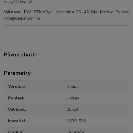
nejvyšší kvalitě.
Výrobce:
PW. DEMAR,ul. Kościelna 26, 42-244 Mstów, Polsko;
info@demar.com.pl
Původ zboží
Parametry
Výrobce
Demar
Pohlaví
Unisex
Velikost
28-29
Materiál
100% EVA
Období
Celoroční