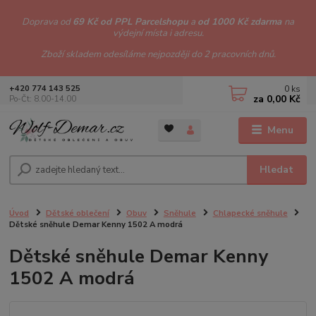
Doprava od
69 Kč od PPL Parcelshopu
a
od 1000 Kč zdarma
na
výdejní místa i adresu.
Zboží skladem odesíláme nejpozději do 2 pracovních dnů.
0
ks
+420 774 143 525
za
0,00 Kč
Po-Čt: 8.00-14.00
Menu
Hledat
Úvod
Dětské oblečení
Obuv
Sněhule
Chlapecké sněhule
Dětské sněhule Demar Kenny 1502 A modrá
Dětské sněhule Demar Kenny
1502 A modrá