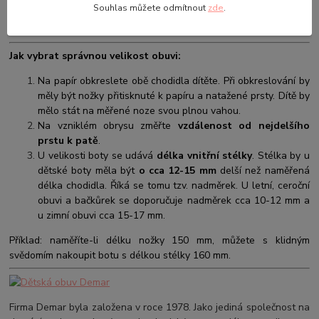
Souhlas můžete odmítnout
zde
.
Jak vybrat správnou velikost obuvi:
Na papír obkreslete obě chodidla dítěte. Při obkreslování by
měly být nožky přitisknuté k papíru a natažené prsty. Dítě by
mělo stát na měřené noze svou plnou vahou.
Na vzniklém obrysu změřte
vzdálenost od nejdelšího
prstu k patě
.
U velikosti boty se udává
délka vnitřní stélky
. Stélka by u
dětské boty měla být
o cca 12-15 mm
delší než naměřená
délka chodidla. Říká se tomu tzv. nadměrek. U letní, ceroční
obuvi a bačkůrek se doporučuje nadměrek cca 10-12 mm a
u zimní obuvi cca 15-17 mm.
Příklad: naměříte-li délku nožky 150 mm, můžete s klidným
svědomím nakoupit botu s délkou stélky 160 mm.
Firma Demar byla založena v roce 1978. Jako jediná společnost na