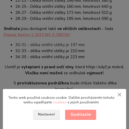
22-23 - Délka vnitřní stélky 148 mm, hmotnost 380 g
24-25 - Délka vnitřní stélky 160 mm, hmotnost 440 g
26-27 - Délka vnitřní stélky 172 mm, hmotnost 510 g
28-29 - Délka vnitřní stélky 185 mm, hmotnost 590 g
Sněhule
jsou dostupné také
ve větších velikostech
- řada
Demar Kenny
2 1532 NA X-SNOW
:
30-31 - délka vnitřní stélky je 197 mm
32-33 - délka vnitřní stélky je 210 mm
34-35 - délka vnitřní stélky je 223 mm
Uvnitř je
vyteplení z pravé ovčí vlny
, která hřeje i když je mokrá.
Vložku není možné
ze sněhulek
vyjmout!
S
protiskluzovou podrážkou
bude chůze Vašeho dítka
bezpečná.
Tento web používá soubory cookie. Dalším procházením tohoto
webu vyjadřujete
souhlas
s jejich používáním.
Souhlasím
Nastavení
Sněhule jsme
doma
testovali
a obstály na výbornou. Tady na
obrázku jsou v růžovém provedení.