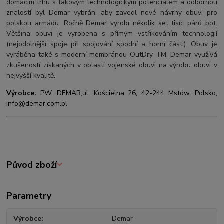
domácím trhu s takovým technologickým potenciálem a odbornou
znalostí byl Demar vybrán, aby zavedl nové návrhy obuvi pro
polskou armádu. Ročně Demar vyrobí několik set tisíc párů bot.
Většina obuvi je vyrobena s přímým vstřikováním technologií
(nejodolnější spoje při spojování spodní a horní části). Obuv je
vyráběna také s moderní membránou OutDry TM. Demar využívá
zkušeností získaných v oblasti vojenské obuvi na výrobu obuvi v
nejvyšší kvalitě.
Výrobce:
PW. DEMAR,
ul. Kościelna 26, 42-244 Mstów, Polsko;
info@demar.com.pl
Původ zboží
Parametry
Výrobce
Demar