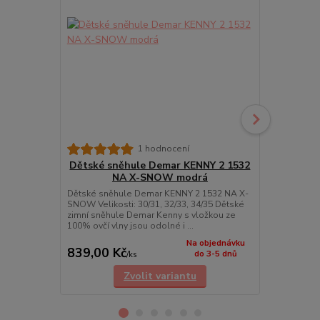
1 hodnocení
Dětské sněhule Demar KENNY 2 1532
Dětské sn
NA X-SNOW modrá
N
Dětské sněhule Demar KENNY 2 1532 NA X-
Dětské sněh
SNOW Velikosti: 30/31, 32/33, 34/35 Dětské
SNOW Velikos
zimní sněhule Demar Kenny s vložkou ze
zimní sněhu
100% ovčí vlny jsou odolné i ...
100% ovčí vln
Na objednávku
839,00 Kč
839,00 K
do 3-5 dnů
/
ks
Zvolit variantu