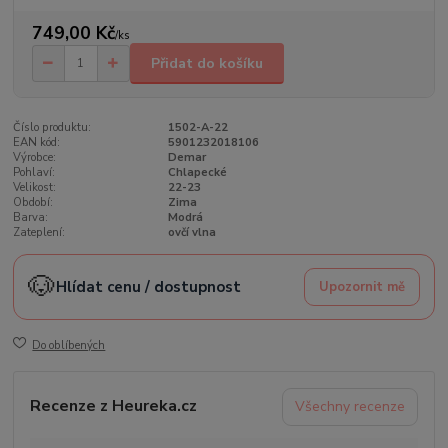
749,00 Kč
/
ks
Přidat do košíku
Číslo produktu:
1502-A-22
EAN kód:
5901232018106
Výrobce:
Demar
Pohlaví:
Chlapecké
Velikost:
22-23
Období:
Zima
Barva:
Modrá
Zateplení:
ovčí vlna
🐶
Hlídat cenu / dostupnost
Upozornit mě
Do oblíbených
Recenze z Heureka.cz
Všechny recenze