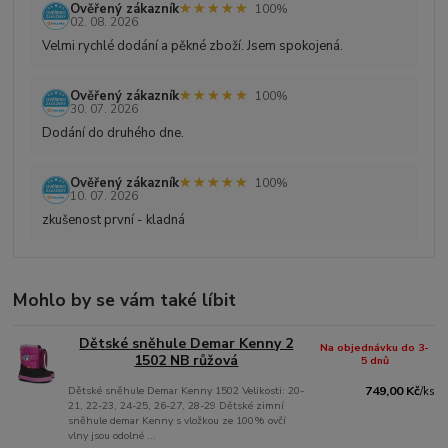
★★★★★
★★★★★
Ověřený zákazník
100%
02. 08. 2026
Velmi rychlé dodání a pěkné zboží. Jsem spokojená.
★★★★★
★★★★★
Ověřený zákazník
100%
30. 07. 2026
Dodání do druhého dne.
★★★★★
★★★★★
Ověřený zákazník
100%
10. 07. 2026
zkušenost první - kladná
Mohlo by se vám také líbit
Dětské sněhule Demar Kenny 2
Na objednávku do 3-
1502 NB růžová
5 dnů
Dětské sněhule Demar Kenny 1502 Velikosti: 20-
749,00 Kč
/
ks
21, 22-23, 24-25, 26-27, 28-29 Dětské zimní
sněhule demar Kenny s vložkou ze 100% ovčí
vlny jsou odolné ...