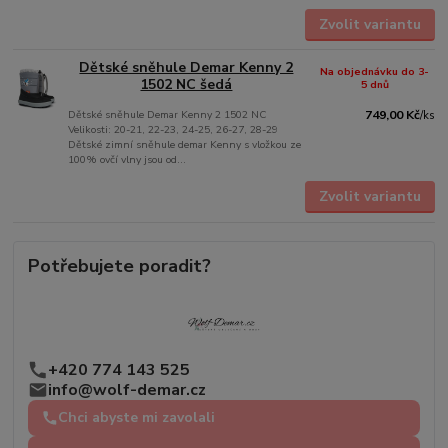
Zvolit variantu
Dětské sněhule Demar Kenny 2
Na objednávku do 3-
1502 NC šedá
5 dnů
Dětské sněhule Demar Kenny 2 1502 NC
749,00 Kč
/
ks
Velikosti: 20-21, 22-23, 24-25, 26-27, 28-29
Dětské zimní sněhule demar Kenny s vložkou ze
100% ovčí vlny jsou od...
Zvolit variantu
Potřebujete poradit?
+420 774 143 525
info@wolf-demar.cz
Chci abyste mi zavolali