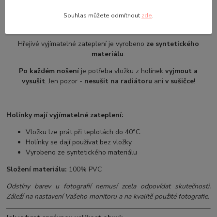
Souhlas můžete odmítnout
zde
.
Hřejivé vyjímatelné zateplení je vyrobeno
ze syntetického
materiálu
.
Po každém nošení
je potřeba vložku z holínek
vyjmout a
vysušit
. Jen pozor -
nesušit na radiátoru
ani
v sušičce
!
Holínky mají vyjímatelné zateplení:
Vložku lze prát při teplotách do 40°C.
Holínky se dají používat bez vložky.
Vyrobeno ze syntetického materiálu
Složení materiálu:
100% PVC
Odstíny barev u fotografií nemusí zcela odpovídat skutečnosti.
Záleží na nastavení Vašeho monitoru a na kvalitě použité fotografie.