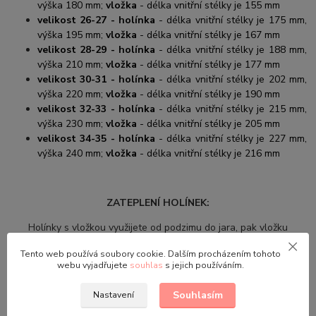
výška 180 mm;
vložka
- délka vnitřní stélky je 155 mm
velikost 26-27 - holínka
- délka vnitřní stélky je 175 mm,
výška 195 mm;
vložka
- délka vnitřní stélky je 167 mm
velikost 28-29 - holínka
- délka vnitřní stélky je 188 mm,
výška 210 mm;
vložka
- délka vnitřní stélky je 177 mm
velikost 30-31 - holínka
- délka vnitřní stélky je 202 mm,
výška 220 mm;
vložka
- délka vnitřní stélky je 190 mm
velikost 32-33 - holínka
- délka vnitřní stélky je 215 mm,
výška 230 mm;
vložka
- délka vnitřní stélky je 205 mm
velikost 34-35 - holínka
- délka vnitřní stélky je 227 mm,
výška 240 mm;
vložka
- délka vnitřní stélky je 216 mm
ZATEPLENÍ HOLÍNEK:
Holínky s vložkou využijete od podzimu do jara, pak vložku
vyndáte a hurá do louží od jara do léta.
Tento web používá soubory cookie. Dalším procházením tohoto
webu vyjadřujete
souhlas
s jejich používáním.
Souhlasím
Nastavení