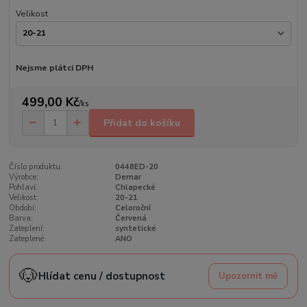
Velikost
Nejsme plátci DPH
499,00 Kč
/
ks
Přidat do košíku
Číslo produktu:
0448ED-20
Výrobce:
Demar
Pohlaví:
Chlapecké
Velikost:
20-21
Období:
Celoroční
Barva:
Červená
Zateplení:
syntetické
Zateplené:
ANO
🐶
Hlídat cenu / dostupnost
Upozornit mě