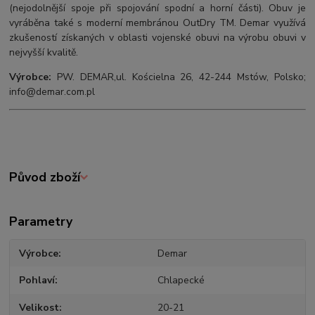
(nejodolnější spoje při spojování spodní a horní části). Obuv je
vyráběna také s moderní membránou OutDry TM. Demar využívá
zkušeností získaných v oblasti vojenské obuvi na výrobu obuvi v
nejvyšší kvalitě.
Výrobce:
PW. DEMAR,ul. Kościelna 26, 42-244 Mstów, Polsko;
info@demar.com.pl
Původ zboží
Parametry
Výrobce
Demar
Pohlaví
Chlapecké
Velikost
20-21