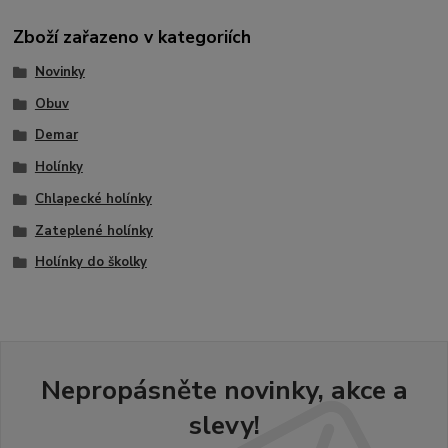
Zboží zařazeno v kategoriích
Novinky
Obuv
Demar
Holínky
Chlapecké holínky
Zateplené holínky
Holínky do školky
Nepropásněte novinky, akce a
slevy!