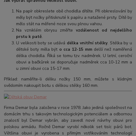
Jak vybrat správnou velikost obuvi:
Na papír obkreslete obě chodidla dítěte. Při obkreslování by
měly být nožky přitisknuté k papíru a natažené prsty. Dítě by
mělo stát na měřené noze svou plnou vahou.
Na vzniklém obrysu změřte
vzdálenost od nejdelšího
prstu k patě
.
U velikosti boty se udává
délka vnitřní stélky
. Stélka by u
dětské boty měla být
o cca 12-15 mm
delší než naměřená
délka chodidla. Říká se tomu tzv. nadměrek. U letní, ceroční
obuvi a bačkůrek se doporučuje nadměrek cca 10-12 mm a
u zimní obuvi cca 15-17 mm.
Příklad: naměříte-li délku nožky 150 mm, můžete s klidným
svědomím nakoupit botu s délkou stélky 160 mm.
Firma Demar byla založena v roce 1978. Jako jediná společnost na
domácím trhu s takovým technologickým potenciálem a odbornou
znalostí byl Demar vybrán, aby zavedl nové návrhy obuvi pro
polskou armádu. Ročně Demar vyrobí několik set tisíc párů bot.
Většina obuvi je vyrobena s přímým vstřikováním technologií