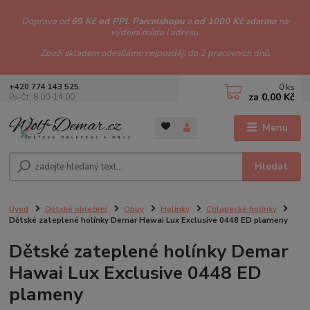
Doprava od
69 Kč od PPL Parcelshopu
a
od 1000 Kč zdarma
na
výdejní místa i adresu.
Zboží skladem odesíláme nejpozději do 2 pracovních dnů.
0
ks
+420 774 143 525
za
0,00 Kč
Po-Čt: 8.00-14.00
Menu
Hledat
Úvod
Dětské oblečení
Obuv
Holínky
Chlapecké holínky
Dětské zateplené holínky Demar Hawai Lux Exclusive 0448 ED plameny
Dětské zateplené holínky Demar
Hawai Lux Exclusive 0448 ED
plameny