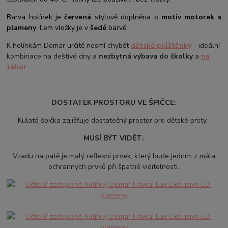
Barva holínek je
červená
stylově doplněna o
motiv motorek s
plameny
. Lem vložky je v
šedé
barvě.
K holínkám Demar určitě nesmí chybět
dětské pláštěnky
- ideální
kombinace na deštivé dny a
nezbytná výbava do školky
a
na
tábor
.
DOSTATEK PROSTORU VE ŠPIČCE:
Kulatá špička zajišťuje dostatečný prostor pro dětské prsty.
MUSÍ BÝT VIDĚT:
Vzadu na patě je malý reflexní prvek, který bude jedním z mála
ochranných prvků při špatné viditelnosti.