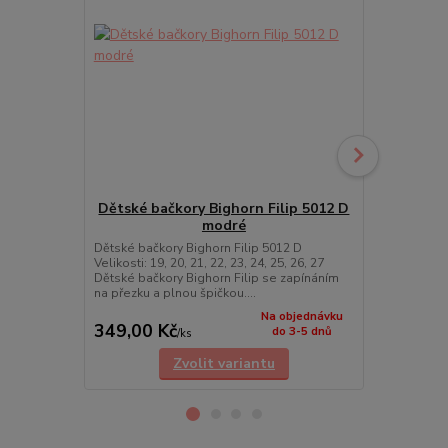
Dětské bačkory Bighorn Filip 5012 D
modré
JOŽÁNE
Dětské bačkory Bighorn Filip 5012 D
Velikosti: 19, 20, 21, 22, 23, 24, 25, 26, 27
• Velikosti: 86
Dětské bačkory Bighorn Filip se zapínáním
128 | 134 | 
na přezku a plnou špičkou....
cena od
Na objednávku
349,00 Kč
539,00 K
do 3-5 dnů
/
ks
Zvolit variantu