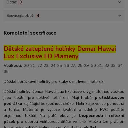
Dotaz
0
Související zboží
4
Kompletní specifikace
Dětské zateplené holínky Demar Hawai
Lux Exclusive ED Plameny
Velikosti:
20-21, 22-23, 24-25, 26-27, 28-29, 30-31, 32-33, 34-
35
Dětské obrázkové holínky pro kluky s motivem motorek.
Dětské holínky Demar Hawai Lux Exclusive s vyjímatelnou vložkou
jsou ideální pro deštivé, letní dni. Májí hrubší
protiskluzovou
podrážku
zajišťující bezpečnost chůze. Holínka je velice pohodlná
a lehká. Materiál je vysoce kvalitní a odolné PVC podšité
příjemnou textilií. Na patě obuvi je
bezpečnostní reflexní
pásek
pro dobrou viditelnost dítěte ve tmě. Vložku lze prát při
teplotách do 40°C. Holiny lze používat i bez vložky!