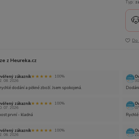
Typ:
z

Do 
ze z Heureka.cz
★★★★★
★★★★★
věřený zákazník
Ov
100%
2. 08. 2026
30
rychlé dodání a pěkné zboží. Jsem spokojená.
Dodání
★★★★★
★★★★★
věřený zákazník
Ov
100%
0. 07. 2026
07
ost první - kladná
Rychlé
★★★★★
★★★★★
věřený zákazník
Ov
100%
2. 06. 2026
21