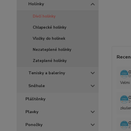
Holínky
Dívčí holínky
Chlapecké holínky
Vložky do holínek
Nezateplené holínky
Recen
Zateplené holínky
O
Tenisky a baleríny
0
Velmi 
Sněhule
O
Pláštěnky
1
zkušen
Plavky
O
Ponožky
2