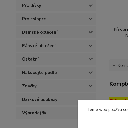
Pro dívky
Pro chlapce
Při ob
Dámské oblečení
D
Pánské oblečení
Ostatní
Kompl
Nakupujte podle
Komple
Značky
Dárkové poukazy
Dětsk
Tento web používá so
Velikost
Výprodej %
Dětské o