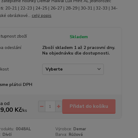
 zateplené holínky Demar Hawai Lux Print AL jednorožec
ti: 20-21 | 22-23 | 24-25 | 26-27 | 28-29 | 30-31 | 32-33 | 34-
ské obrázkové...
celý popis
tupnost zboží
Skladem
a odeslání
Zboží skladem 1 až 2 pracovní dny.
Na objednávku dle dostupnosti.
ikost
sme plátci DPH
na od
Přidat do košíku
9,00 Kč
/
ks
roduktu:
0048AL
Výrobce:
Demar
:
Dívčí
Barva:
Růžová