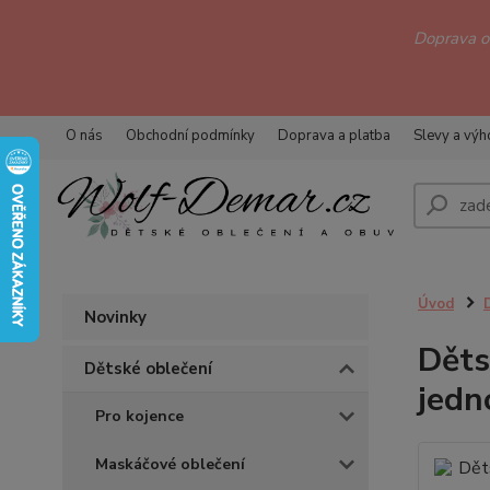
Doprava 
O nás
Obchodní podmínky
Doprava a platba
Slevy a vý
Úvod
Novinky
Děts
Dětské oblečení
jedn
Pro kojence
Maskáčové oblečení