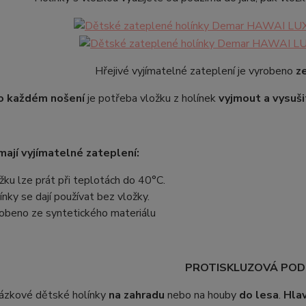
Hřejivé vyjímatelné zateplení je vyrobeno
z
o každém nošení
je potřeba vložku z holínek
vyjmout a vysuši
mají vyjímatelné zateplení:
žku lze prát při teplotách do 40°C.
ínky se dají používat bez vložky.
obeno ze syntetického materiálu
PROTISKLUZOVÁ POD
ázkové dětské holínky
na zahradu
nebo na houby
do lesa
.
Hlav