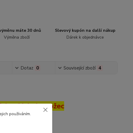
výměnu máte 30 dnů
Slevový kupón na další nákup
Výměna zboží
Dárek k objednávce
Dotaz
0
Související zboží
4
rint AL jednorožec
ejich používáním.
4-35