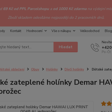
od
69 Kč od PPL Parcelshopu
a
od 1000 Kč zdarma
na výdejní míst
Zboží skladem odesíláme nejpozději do 2 pracovních dnů.
hody
Kontakt
Hodnocení
Vše o nákupu
Velkoobchod
Blog
Nevíte
Hledat
+420
Po-Čt:
Dětské oblečení
Obuv
Holínky
Dívčí holínky
Dětské zate
ké zateplené holínky Demar H
orožec