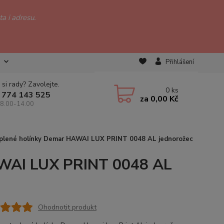
a i adresu.
Přihlášení
 si rady? Zavolejte.
0
ks
 774 143 525
za
0,00 Kč
 8.00-14.00
plené holínky Demar HAWAI LUX PRINT 0048 AL jednorožec
AWAI LUX PRINT 0048 AL
Ohodnotit produkt