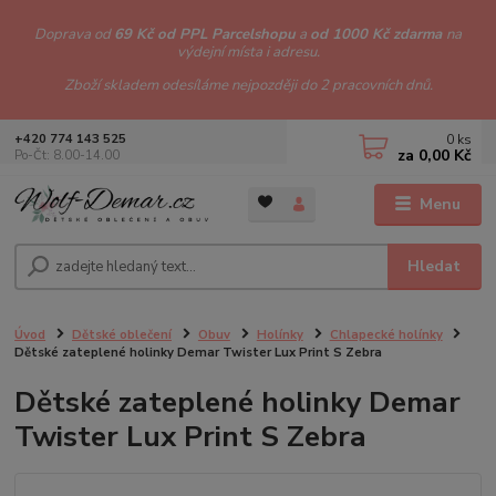
Doprava od
69 Kč od PPL Parcelshopu
a
od 1000 Kč zdarma
na
výdejní místa i adresu.
Zboží skladem odesíláme nejpozději do 2 pracovních dnů.
0
ks
+420 774 143 525
za
0,00 Kč
Po-Čt: 8.00-14.00
Menu
Hledat
Úvod
Dětské oblečení
Obuv
Holínky
Chlapecké holínky
Dětské zateplené holinky Demar Twister Lux Print S Zebra
Dětské zateplené holinky Demar
Twister Lux Print S Zebra