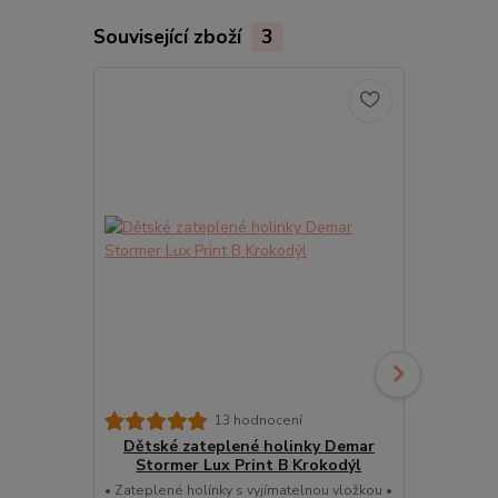
Související zboží
3
Dětské 
13 hodnocení
Storm
Dětské zateplené holinky Demar
Stormer Lux Print B Krokodýl
Dětské zate
Lux Print T K
• Zateplené holínky s vyjímatelnou vložkou •
24-25 | 26-27