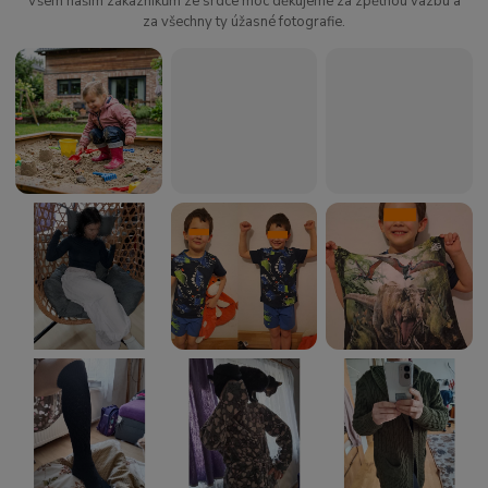
Všem našim zákazníkům ze srdce moc děkujeme za zpětnou vazbu a
za všechny ty úžasné fotografie.