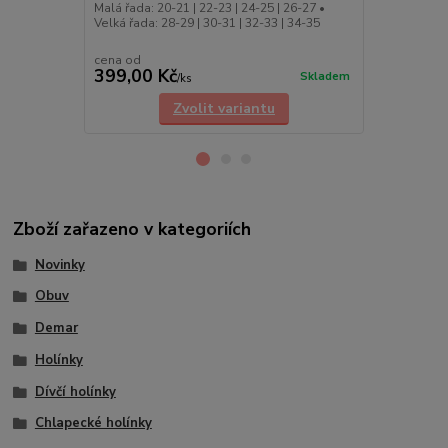
Malá řada: 20-21 | 22-23 | 24-25 | 26-27 •
Dětské obráz
Velká řada: 28-29 | 30-31 | 32-33 | 34-35
cena od
cena od
399,00 Kč
399,00 K
Skladem
/
ks
Zvolit variantu
Zboží zařazeno v kategoriích
Novinky
Obuv
Demar
Holínky
Dívčí holínky
Chlapecké holínky