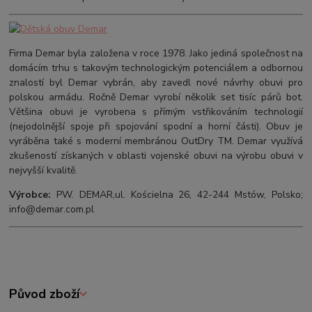
Firma Demar byla založena v roce 1978. Jako jediná společnost na
domácím trhu s takovým technologickým potenciálem a odbornou
znalostí byl Demar vybrán, aby zavedl nové návrhy obuvi pro
polskou armádu. Ročně Demar vyrobí několik set tisíc párů bot.
Většina obuvi je vyrobena s přímým vstřikováním technologií
(nejodolnější spoje při spojování spodní a horní části). Obuv je
vyráběna také s moderní membránou OutDry TM. Demar využívá
zkušeností získaných v oblasti vojenské obuvi na výrobu obuvi v
nejvyšší kvalitě.
Výrobce:
PW. DEMAR,ul. Kościelna 26, 42-244 Mstów, Polsko;
info@demar.com.pl
Původ zboží