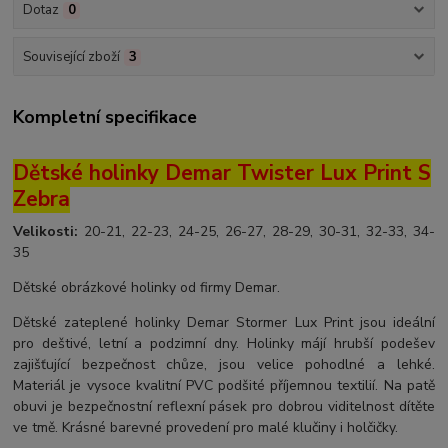
Dotaz
0
Související zboží
3
Kompletní specifikace
Dětské holinky Demar Twister Lux Print S
Zebra
Velikosti:
20-21, 22-23, 24-25, 26-27, 28-29, 30-31, 32-33, 34-
35
Dětské obrázkové holinky od firmy Demar.
Dětské zateplené holinky Demar Stormer Lux Print jsou ideální
pro deštivé, letní a podzimní dny. Holinky májí hrubší podešev
zajišťující bezpečnost chůze, jsou velice pohodlné a lehké.
Materiál je vysoce kvalitní PVC podšité příjemnou textilií. Na patě
obuvi je bezpečnostní reflexní pásek pro dobrou viditelnost dítěte
ve tmě. Krásné barevné provedení pro malé klučiny i holčičky.