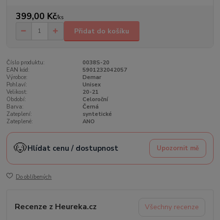
399,00 Kč
/
ks
Přidat do košíku
Číslo produktu:
0038S-20
EAN kód:
5901232042057
Výrobce:
Demar
Pohlaví:
Unisex
Velikost:
20-21
Období:
Celoroční
Barva:
Černá
Zateplení:
syntetické
Zateplené:
ANO
🐶
Hlídat cenu / dostupnost
Upozornit mě
Do oblíbených
Recenze z Heureka.cz
Všechny recenze