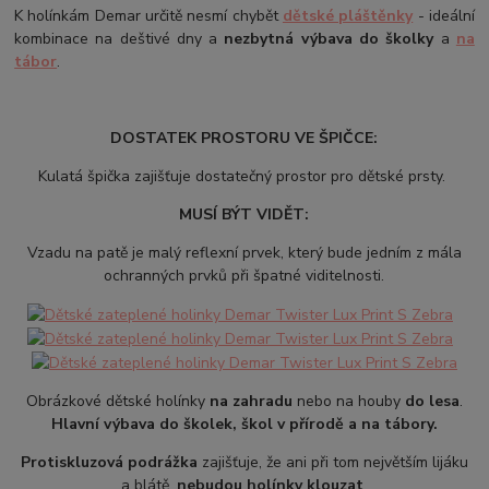
K holínkám Demar určitě nesmí chybět
dětské pláštěnky
- ideální
kombinace na deštivé dny a
nezbytná výbava do školky
a
na
tábor
.
DOSTATEK PROSTORU VE ŠPIČCE:
Kulatá špička zajišťuje dostatečný prostor pro dětské prsty.
MUSÍ BÝT VIDĚT:
Vzadu na patě je malý reflexní prvek, který bude jedním z mála
ochranných prvků při špatné viditelnosti.
Obrázkové dětské holínky
na zahradu
nebo na houby
do lesa
.
Hlavní výbava do školek, škol v přírodě a na tábory.
Protiskluzová podrážka
zajišťuje, že ani při tom největším lijáku
a blátě,
nebudou holínky klouzat
.