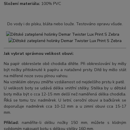
Složení materiálu:
100% PVC
Do vody i do písku, bláta nebo louže. Testováno opravu všude.
Jak vybrat správnou velikost obuvi:
Na papír obkreslete obě chodidla dítěte. Při obkreslování by měly
být nožky přitisknuté k papíru a natažené prsty. Dítě by mělo stát
na měřené noze svou plnou vahou.
Na vzniklém obrysu změřte vzdálenost od nejdelšího prstu k patě.
U velikosti boty se udává délka vnitřní stélky. Stélka by u dětské
boty měla být o cca 12-15 mm delší než naměřená délka chodidla.
Říká se tomu tzv. nadměrek. U letní, ceroční obuvi a bačkůrek se
doporučuje nadměrek cca 10-12 mm a u zimní obuvi cca 15-17
mm.
Příklad:
naměříte-li délku nožky 150 mm, můžete s klidným
svědomím nakoupit botu s délkou stélky 160 mm.