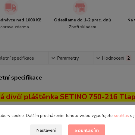
jednávce nad 1000 Kč
Odesíláme do 1-2 prac. dnů
Na 
oprava zdarma
Zboží skladem
etní specifikace
Parametry
Hodnocení
2
tní specifikace
á dívčí pláštěnka SETINO 750-216 Tlap
i:
98/104 (4), 110/116 (6), 122/128 (8)
ubory cookie. Dalším procházením tohoto webu vyjadřujete
souhlas
s j
ívčí pláštěnka od firmy Setino s motivem pohádky Tlapková 
 s našimi
gumáčky Demar a Wolf
budete mít do deštivého dne 
Souhlasím
Nastavení