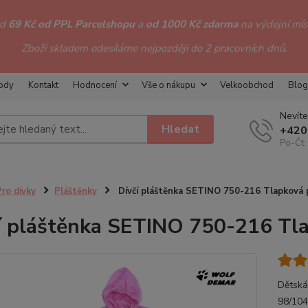
od
69 Kč od PPL Parcelshopu
a
od 1000 Kč zdarma
na výdejní míst
Zboží skladem odesíláme nejpozději do 2 pracovních dnů.
hody
Kontakt
Hodnocení
Vše o nákupu
Velkoobchod
Blog
Nevíte
Hledat
+420
Po-Čt:
Pro dívky
Pláštěnky
Dívčí pláštěnka SETINO 750-216 Tlapková p
í pláštěnka SETINO 750-216 Tla
Dětská
98/104 