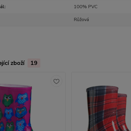
ál
100% PVC
Růžová
jící zboží
19