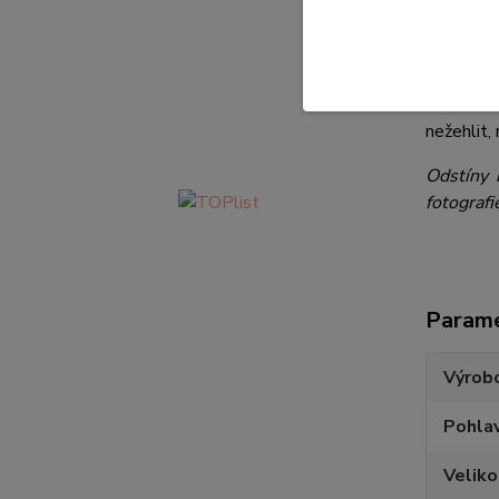
Složení 
S motiv
Údržba a
nežehlit, 
Odstíny 
fotografi
Param
Výrob
Pohlav
Veliko