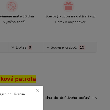
výměnu máte 30 dnů
Slevový kupón na další nákup
Výměna zboží
Dárek k objednávce
Dotaz
0
Související zboží
19
ková patrola
ejich používáním.
patrola. Pláštěnka je vhodná do deštivého počasí a v
dítko v suchu a pohodě.