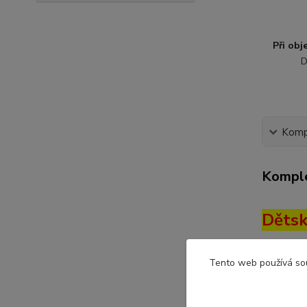
Při ob
D
Kompl
Komple
Dětsk
Velikost
Tento web používá so
Krásná d
kombinaci