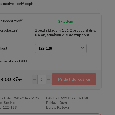
s motive...
celý popis
tupnost zboží
Skladem
a odeslání
Zboží skladem 1 až 2 pracovní dny.
Na objednávku dle dostupnosti.
ikost
sme plátci DPH
9,00 Kč
Přidat do košíku
/
ks
roduktu:
750-216-sr-122
EAN kód:
5991327502160
e:
Setino
Pohlaví:
Dívčí
t:
122-128
Barva:
Růžová