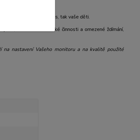
uktů, které potěší jak vás, tak vaše děti.
 praní, snížené mechanické činnosti a omezené ždímání,
ží na nastavení Vašeho monitoru a na kvalitě použité