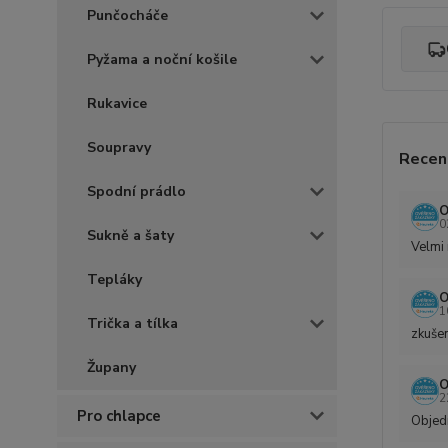
Punčocháče
Pyžama a noční košile
Rukavice
Soupravy
Recen
Spodní prádlo
O
0
Sukně a šaty
Velmi 
Tepláky
O
1
Trička a tílka
zkušen
Župany
O
2
Pro chlapce
Objedn