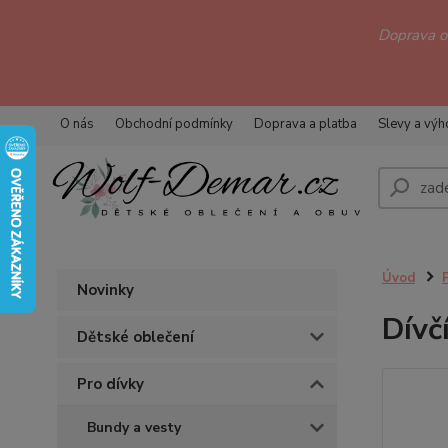
Doprava 
O nás
Obchodní podmínky
Doprava a platba
Slevy a vý
Úvod
Novinky
Dívč
Dětské oblečení
Pro dívky
Bundy a vesty