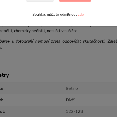
materiálu:
100% PVC
em
Tlapková patrola - Paw Patrol
nabízíme mnoho dalších prod
Souhlas můžete odmítnout
zde
.
 praní:
Prát v pračce při maximální teplotě vody 30°C na ruční
nebělit, chemicky nečistit, nesušit v sušičce.
barev u fotografií nemusí zcela odpovídat skutečnosti. Zále
e.
etry
ce
Setino
í
Dívčí
st
122-128