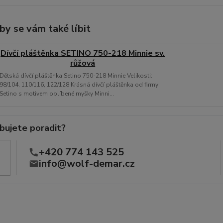
by se vám také líbit
Dívčí pláštěnka SETINO 750-218 Minnie sv.
růžová
Dětská dívčí pláštěnka Setino 750-218 Minnie Velikosti:
98/104, 110/116, 122/128 Krásná dívčí pláštěnka od firmy
Setino s motivem oblíbené myšky Minni...
bujete poradit?
+420 774 143 525
info@wolf-demar.cz