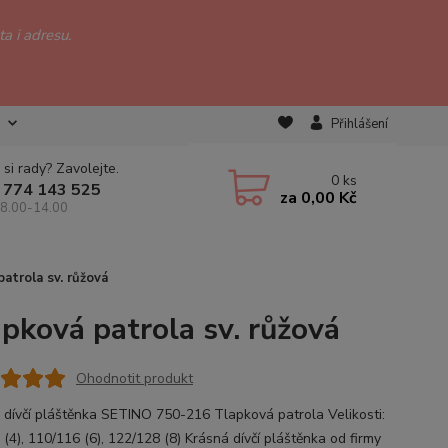
a i adresu.
Přihlášení
 si rady? Zavolejte.
0
ks
 774 143 525
za
0,00 Kč
 8.00-14.00
atrola sv. růžová
pková patrola sv. růžová
Ohodnotit produkt
 dívčí pláštěnka SETINO 750-216 Tlapková patrola Velikosti:
(4), 110/116 (6), 122/128 (8) Krásná dívčí pláštěnka od firmy