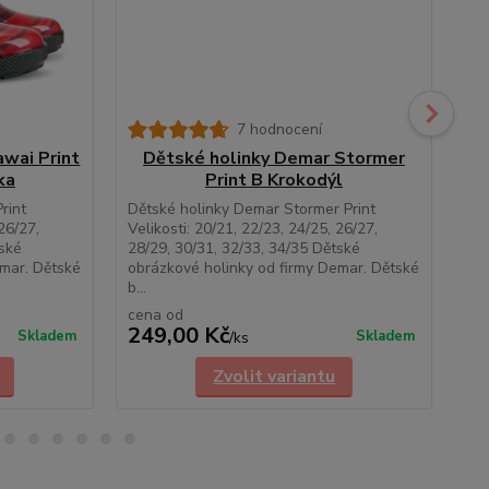
7 hodnocení
wai Print
Dětské holinky Demar Stormer
ka
Print B Krokodýl
rint
Dětské holinky Demar Stormer Print
Dět
26/27,
Velikosti: 20/21, 22/23, 24/25, 26/27,
Vel
tské
28/29, 30/31, 32/33, 34/35 Dětské
28/
emar. Dětské
obrázkové holinky od firmy Demar. Dětské
obr
b...
ho..
cena od
ce
249,00 Kč
24
Skladem
Skladem
/
ks
Zvolit variantu