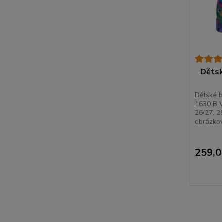
Dětsk
Dětské b
1630 B V
26/27, 2
obrázkov
259,0