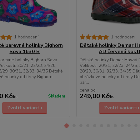
1 hodnocení
1 hodnocení
é barevné holinky Bighorn
Dětské holinky Demar Ha
Sova 1630 B
AD červená kost
arevné holinky Bighorn Sova
Dětské holinky Demar Hawai P
elikosti: 20/21, 22/23, 24/25,
Velikosti: 20/21, 22/23, 24/25, 
8/29, 30/31, 32/33, 34/35 Dětské
28/29, 30/31, 32/33, 34/35 Dě
é holinky od firmy Bighorn...
obrázkové holinky od firmy D
bar...
cena od
0 Kč
249,00 Kč
Skladem
/
ks
/
ks
Zvolit variantu
Zvolit variantu