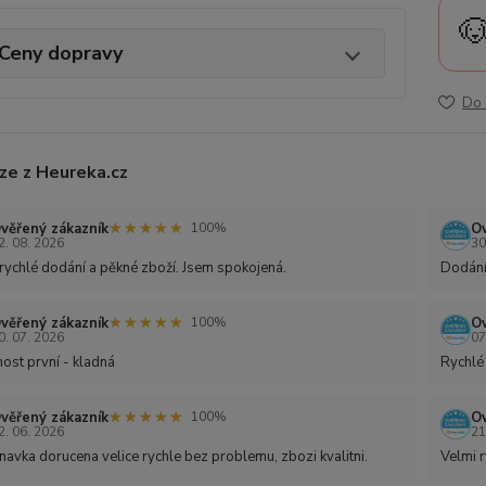

Ceny dopravy
Do 
ze z Heureka.cz
★★★★★
★★★★★
věřený zákazník
Ov
100%
2. 08. 2026
30
rychlé dodání a pěkné zboží. Jsem spokojená.
Dodání
★★★★★
★★★★★
věřený zákazník
Ov
100%
0. 07. 2026
07
ost první - kladná
Rychlé
★★★★★
★★★★★
věřený zákazník
Ov
100%
2. 06. 2026
21
avka dorucena velice rychle bez problemu, zbozi kvalitni.
Velmi r