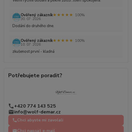
Velmi rychlé dodání a pěkné zboží. Jsem spokojená.
★★★★★
★★★★★
Ověřený zákazník
100%
30. 07. 2026
Dodání do druhého dne.
★★★★★
★★★★★
Ověřený zákazník
100%
10. 07. 2026
zkušenost první - kladná
Potřebujete poradit?
+420 774 143 525
info@wolf-demar.cz
Chci abyste mi zavolali
Chci napsat e-mail