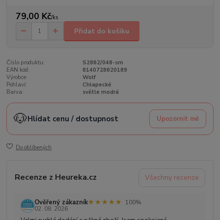
79,00 Kč
/
ks
Přidat do košíku
Číslo produktu:
S2862/048-sm
EAN kód:
8140728620189
Výrobce:
Wolf
Pohlaví:
Chlapecké
Barva:
světle modrá
🐶
Hlídat cenu / dostupnost
Upozornit mě
Do oblíbených
Recenze z Heureka.cz
Všechny recenze
★★★★★
★★★★★
Ověřený zákazník
100%
02. 08. 2026