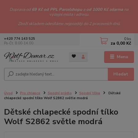
Doprava od
69 Kč od PPL Parcelshopu
a
od 1000 Kč zdarma
na
výdejní místa i adresu.
Zboží skladem odesíláme nejpozději do 2 pracovních dnů.
0
ks
+420 774 143 525
za
0,00 Kč
Po-Čt: 8.00-14.00
Menu
Hledat
Úvod
Pro chlapce
Spodní prádlo
Spodní tílka
Dětské
chlapecké spodní tílko Wolf S2862 světle modrá
Dětské chlapecké spodní tílko
Wolf S2862 světle modrá