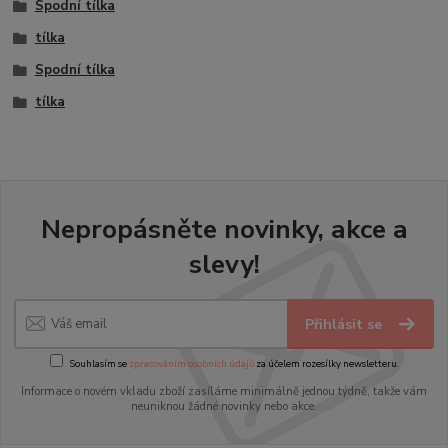
Spodní tílka
tílka
Spodní tílka
tílka
Nepropásněte novinky, akce a
slevy!
Přihlásit se
Souhlasím se
zpracováním osobních údajů
za účelem rozesílky newsletteru.
Informace o novém vkladu zboží zasíláme minimálně jednou týdně, takže vám
neuniknou žádné novinky nebo akce.