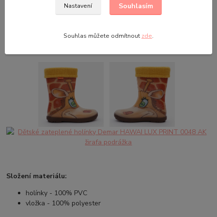
Souhlasím
Nastavení
Obrázkové dětské holínky
na zahradu
nebo na houby
do
lesa
.
Hlavní výbava do školek, škol v přírodě a na tábory.
Souhlas můžete odmítnout
zde
.
Protiskluzová podrážka
zajišťuje, že ani při tom největším lijáku
a blátě,
nebudou holínky klouzat
.
Složení materiálu:
holínky - 100% PVC
vložka - 100% polyester