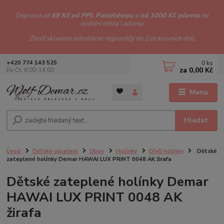
Doprava od
69 Kč od PPL Parcelshopu
a
od 1000 Kč zdarma
na
výdejní místa i adresu.
Zboží skladem odesíláme nejpozději do 2 pracovních dnů.
0
ks
+420 774 143 525
za
0,00 Kč
Po-Čt: 8.00-14.00
Menu
Hledat
Úvod
Dětské oblečení
Obuv
Holínky
Dívčí holínky
Dětské
zateplené holínky Demar HAWAI LUX PRINT 0048 AK žirafa
Dětské zateplené holínky Demar
HAWAI LUX PRINT 0048 AK
žirafa