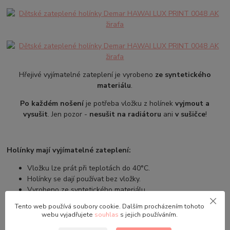
Hřejivé vyjímatelné zateplení je vyrobeno
ze syntetického
materiálu
.
Po každém nošení
je potřeba vložku z holínek
vyjmout a
vysušit
. Jen pozor -
nesušit na radiátoru
ani
v sušičce
!
Holínky mají vyjímatelné zateplení:
Vložku lze prát při teplotách do 40°C.
Holínky se dají používat bez vložky.
Vyrobeno ze syntetického materiálu
Tento web používá soubory cookie. Dalším procházením tohoto
webu vyjadřujete
souhlas
s jejich používáním.
PROTISKLUZOVÁ PODRÁŽKA: