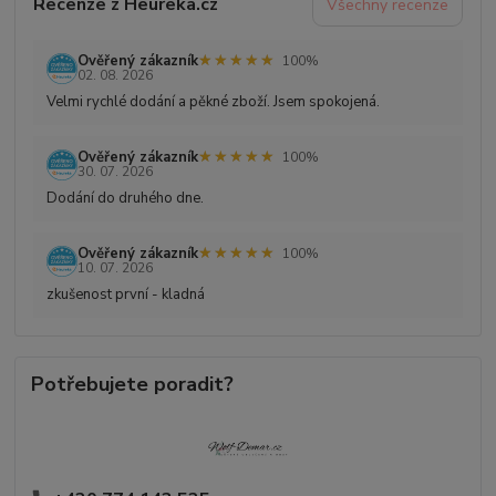
Recenze z Heureka.cz
Všechny recenze
★★★★★
★★★★★
Ověřený zákazník
100%
02. 08. 2026
Velmi rychlé dodání a pěkné zboží. Jsem spokojená.
★★★★★
★★★★★
Ověřený zákazník
100%
30. 07. 2026
Dodání do druhého dne.
★★★★★
★★★★★
Ověřený zákazník
100%
10. 07. 2026
zkušenost první - kladná
Potřebujete poradit?