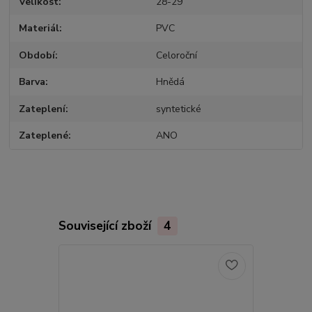
Velikost
28-29
Materiál
PVC
Období
Celoroční
Barva
Hnědá
Zateplení
syntetické
Zateplené
ANO
Související zboží
4