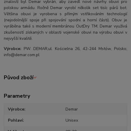
znalostí byl Demar vybrán, aby zavedl nové návrhy obuvi pro
polskou armádu. Ročně Demar vyrobí několik set tisíc párů bot.
Většina obuvi je vyrobena s přímým vstřikováním technologií
(nejodolnější spoje při spojování spodní a horní části). Obuv je
vyráběna také s moderní membránou OutDry TM. Demar využívá
zkušeností získaných v oblasti vojenské obuvi na výrobu obuvi v
nejvyšší kvalitě.
Výrobce:
PW. DEMAR,ul. Kościelna 26, 42-244 Mstów, Polsko;
info@demar.com.pl
Původ zboží
Parametry
Výrobce
Demar
Pohlaví
Unisex