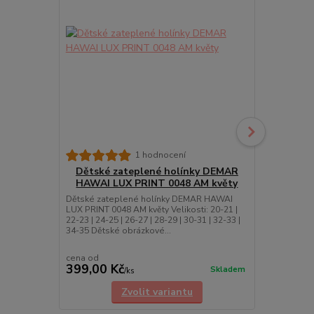
1 hodnocení
Dětské zateplené holínky DEMAR
Dětské 
HAWAI LUX PRINT 0048 AM květy
HAWA
Dětské zateplené holínky DEMAR HAWAI
LUX PRINT 0048 AM květy Velikosti: 20-21 |
Dětské zate
22-23 | 24-25 | 26-27 | 28-29 | 30-31 | 32-33 |
Print AL jedn
34-35 Dětské obrázkové...
24-25 | 26-27
Dětské obráz
cena od
cena od
399,00 Kč
399,00 K
Skladem
/
ks
Zvolit variantu