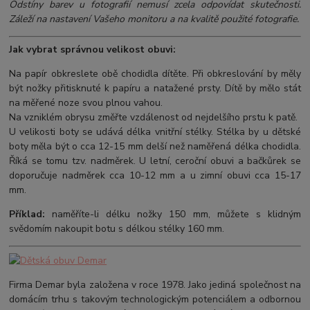
Odstíny barev u fotografií nemusí zcela odpovídat skutečnosti.
Záleží na nastavení Vašeho monitoru a na kvalitě použité fotografie.
Jak vybrat správnou velikost obuvi:
Na papír obkreslete obě chodidla dítěte. Při obkreslování by měly
být nožky přitisknuté k papíru a natažené prsty. Dítě by mělo stát
na měřené noze svou plnou vahou.
Na vzniklém obrysu změřte vzdálenost od nejdelšího prstu k patě.
U velikosti boty se udává délka vnitřní stélky. Stélka by u dětské
boty měla být o cca 12-15 mm delší než naměřená délka chodidla.
Říká se tomu tzv. nadměrek. U letní, ceroční obuvi a bačkůrek se
doporučuje nadměrek cca 10-12 mm a u zimní obuvi cca 15-17
mm.
Příklad:
naměříte-li délku nožky 150 mm, můžete s klidným
svědomím nakoupit botu s délkou stélky 160 mm.
Firma Demar byla založena v roce 1978. Jako jediná společnost na
domácím trhu s takovým technologickým potenciálem a odbornou