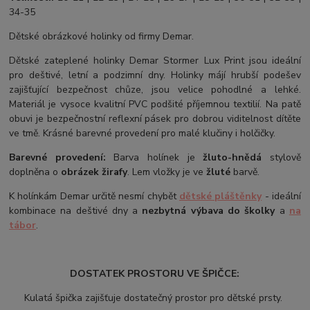
34-35
Dětské obrázkové holinky od firmy Demar.
Dětské zateplené holinky Demar Stormer Lux Print jsou ideální
pro deštivé, letní a podzimní dny. Holinky májí hrubší podešev
zajišťující bezpečnost chůze, jsou velice pohodlné a lehké.
Materiál je vysoce kvalitní PVC podšité příjemnou textilií. Na patě
obuvi je bezpečnostní reflexní pásek pro dobrou viditelnost dítěte
ve tmě. Krásné barevné provedení pro malé klučiny i holčičky.
Barevné provedení:
Barva holínek je
žluto-hnědá
stylově
doplněna o
obrázek žirafy
. Lem vložky je ve
žluté
barvě.
K holínkám Demar určitě nesmí chybět
dětské pláštěnky
- ideální
kombinace na deštivé dny a
nezbytná výbava do školky
a
na
tábor
.
DOSTATEK PROSTORU VE ŠPIČCE:
Kulatá špička zajišťuje dostatečný prostor pro dětské prsty.