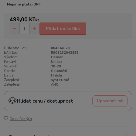
Nejsme plátci DPH
499,00 Kč
/
ks
Přidat do košíku
Číslo produktu:
0048AK-28
EAN kód:
5901232042835
Výrobce:
Demar
Pohlaví:
Unisex
Velikost:
28-29
Období:
Celoroční
Barva:
Hnědá
Zateplení:
syntetické
Zateplené:
ANO
🐶
Hlídat cenu / dostupnost
Upozornit mě
Do oblíbených