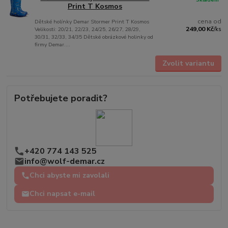
Print T Kosmos
cena od
Dětské holínky Demar Stormer Print T Kosmos
249,00 Kč
Velikosti: 20/21, 22/23, 24/25, 26/27, 28/29,
/
ks
30/31, 32/33, 34/35 Dětské obrázkové holinky od
firmy Demar....
Zvolit variantu
Potřebujete poradit?
+420 774 143 525
info@wolf-demar.cz
Chci abyste mi zavolali
Chci napsat e-mail