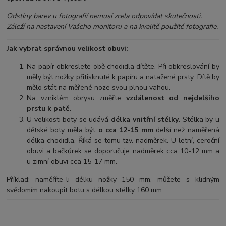
Odstíny barev u fotografií nemusí zcela odpovídat skutečnosti.
Záleží na nastavení Vašeho monitoru a na kvalitě použité fotografie.
Jak vybrat správnou velikost obuvi:
Na papír obkreslete obě chodidla dítěte. Při obkreslování by
měly být nožky přitisknuté k papíru a natažené prsty. Dítě by
mělo stát na měřené noze svou plnou vahou.
Na vzniklém obrysu změřte
vzdálenost od nejdelšího
prstu k patě
.
U velikosti boty se udává
délka vnitřní stélky
. Stélka by u
dětské boty měla být
o cca 12-15 mm
delší než naměřená
délka chodidla. Říká se tomu tzv. nadměrek. U letní, ceroční
obuvi a bačkůrek se doporučuje nadměrek cca 10-12 mm a
u zimní obuvi cca 15-17 mm.
Příklad: naměříte-li délku nožky 150 mm, můžete s klidným
svědomím nakoupit botu s délkou stélky 160 mm.