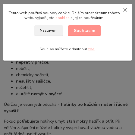
Holínky mají vyjímatelné zateplení:
Tento web používá soubory cookie. Dalším procházením tohoto
Vložku lze prát při teplotách do 40°C.
webu vyjadřujete
souhlas
s jejich používáním.
Holínky se dají používat bez vložky.
Souhlasím
Vyrobeno ze syntetického materiálu
Nastavení
Složení materiálu:
100% PVC
Souhlas můžete odmítnout
zde
.
Údržba a praní:
neprat v pračce
,
nebělit,
chemicky nečistit,
nesušit v sušičce
,
nežehlit,
a určitě
nemýt v myčce
!
Údržba je velmi jednoduchá -
holínky po každém nošení řádně
vysušit
!
Pokud potřebujete holínky umýt, staří mokrý hadřík a otřít. Při
větším zašpinění můžete holínky vysprchovat vlažnou vodou a
opět řádně uvnitř vysušit.