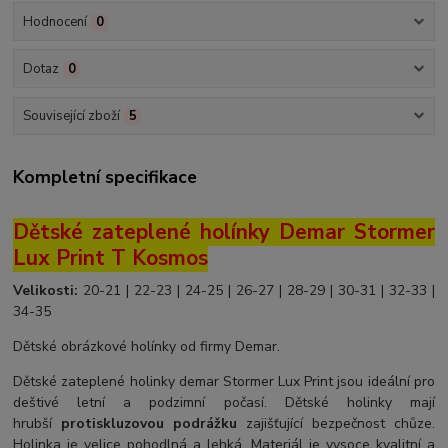
Hodnocení
0
Dotaz
0
Související zboží
5
Kompletní specifikace
Dětské zateplené holínky Demar Stormer
Lux Print T Kosmos
Velikosti:
20-21 | 22-23 | 24-25 | 26-27 | 28-29 | 30-31 | 32-33 |
34-35
Dětské obrázkové holínky od firmy Demar.
Dětské zateplené holinky demar Stormer Lux Print jsou ideální pro
deštivé letní a podzimní počasí. Dětské holinky mají
hrubší
protiskluzovou podrážku
zajišťující bezpečnost chůze.
Holinka je velice pohodlná a lehká. Materiál je vysoce kvalitní a