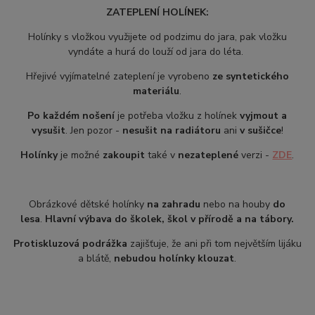
ZATEPLENÍ HOLÍNEK:
Holínky s vložkou využijete od podzimu do jara, pak vložku
vyndáte a hurá do louží od jara do léta.
Hřejivé vyjímatelné zateplení je vyrobeno
ze syntetického
materiálu
.
Po každém nošení
je potřeba vložku z holínek
vyjmout a
vysušit
. Jen pozor -
nesušit na radiátoru
ani
v sušičce
!
Holínky
je možné
zakoupit
také v
nezateplené
verzi -
ZDE
.
Obrázkové dětské holínky
na zahradu
nebo na houby
do
lesa
.
Hlavní výbava do školek, škol v přírodě a na tábory.
Protiskluzová podrážka
zajišťuje, že ani při tom největším lijáku
a blátě,
nebudou holínky klouzat
.