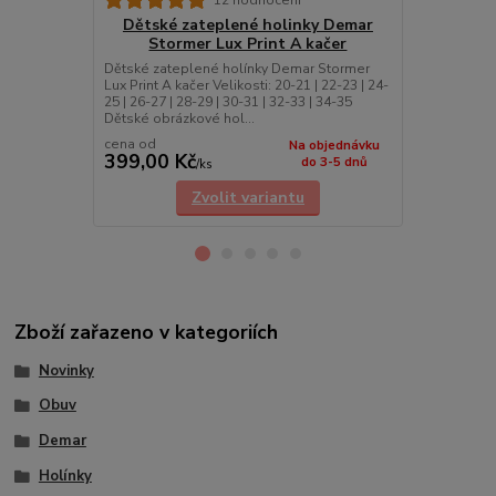
Dětské zateplené holinky Demar
Dětské 
Stormer Lux Print A kačer
Storme
Dětské zateplené holínky Demar Stormer
• Zateplené 
Lux Print A kačer Velikosti: 20-21 | 22-23 | 24-
Malá řada: 20
25 | 26-27 | 28-29 | 30-31 | 32-33 | 34-35
Velká řada: 2
Dětské obrázkové hol...
cena od
cena od
Na objednávku
399,00 Kč
399,00 K
do 3-5 dnů
/
ks
Zvolit variantu
Zboží zařazeno v kategoriích
Novinky
Obuv
Demar
Holínky