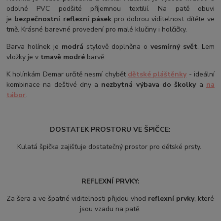
odolné PVC podšité příjemnou textilií. Na patě obuvi
je
bezpečnostní reflexní pásek
pro dobrou viditelnost dítěte ve
tmě. Krásné barevné provedení pro malé klučiny i holčičky.
Barva holínek je
modrá
stylově doplněna o
vesmírný svět
. Lem
vložky je v
tmavě modré
barvě.
K holínkám Demar určitě nesmí chybět
dětské pláštěnky
- ideální
kombinace na deštivé dny a
nezbytná výbava do školky
a
na
tábor
.
DOSTATEK PROSTORU VE ŠPIČCE:
Kulatá špička zajišťuje dostatečný prostor pro dětské prsty.
REFLEXNÍ PRVKY:
Za šera a ve špatné viditelnosti přijdou vhod
reflexní prvky
, které
jsou vzadu na patě.