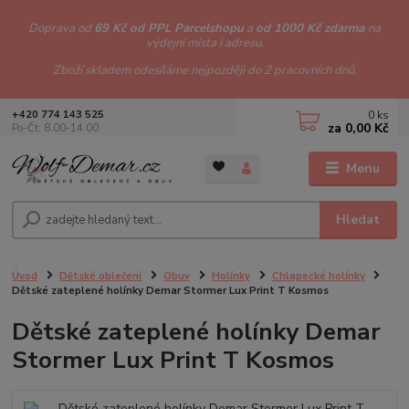
Doprava od
69 Kč od PPL Parcelshopu
a
od 1000 Kč zdarma
na
výdejní místa i adresu.
Zboží skladem odesíláme nejpozději do 2 pracovních dnů.
0
ks
+420 774 143 525
za
0,00 Kč
Po-Čt: 8.00-14.00
Menu
Hledat
Úvod
Dětské oblečení
Obuv
Holínky
Chlapecké holínky
Dětské zateplené holínky Demar Stormer Lux Print T Kosmos
Dětské zateplené holínky Demar
Stormer Lux Print T Kosmos