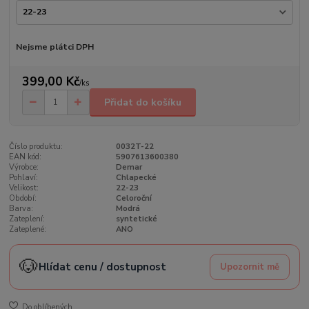
Nejsme plátci DPH
399,00 Kč
/
ks
Přidat do košíku
Číslo produktu:
0032T-22
EAN kód:
5907613600380
Výrobce:
Demar
Pohlaví:
Chlapecké
Velikost:
22-23
Období:
Celoroční
Barva:
Modrá
Zateplení:
syntetické
Zateplené:
ANO
🐶
Hlídat cenu / dostupnost
Upozornit mě
Do oblíbených