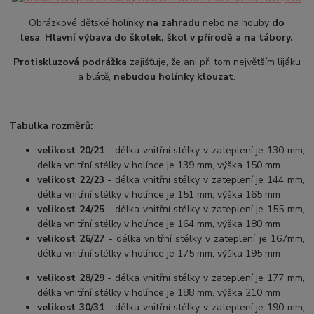
Obrázkové dětské holínky
na zahradu
nebo na houby
do
lesa
.
Hlavní výbava do školek, škol v přírodě a na tábory.
Protiskluzová podrážka
zajišťuje, že ani při tom největším lijáku
a blátě,
nebudou holínky klouzat
.
Tabulka rozměrů:
velikost 20/21
- délka vnitřní stélky v zateplení je 130 mm,
délka vnitřní stélky v holínce je 139 mm, výška 150 mm
velikost 22/23
- délka vnitřní stélky v zateplení je 144 mm,
délka vnitřní stélky v holínce je 151 mm, výška 165 mm
velikost 24/25
- délka vnitřní stélky v zateplení je 155 mm,
délka vnitřní stélky v holínce je 164 mm, výška 180 mm
velikost 26/27
- délka vnitřní stélky v zateplení je 167mm,
délka vnitřní stélky v holínce je 175 mm, výška 195 mm
velikost 28/29
- délka vnitřní stélky v zateplení je 177 mm,
délka vnitřní stélky v holínce je 188 mm, výška 210 mm
velikost 30/31
- délka vnitřní stélky v zateplení je 190 mm,