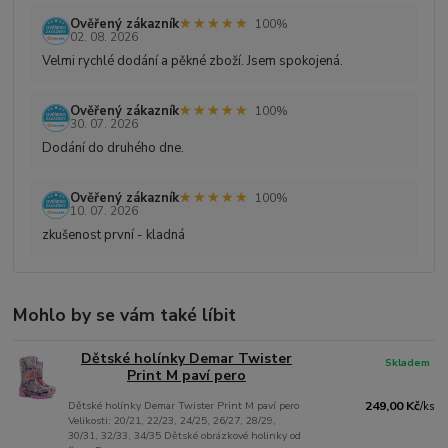
★★★★★
★★★★★
Ověřený zákazník
100%
02. 08. 2026
Velmi rychlé dodání a pěkné zboží. Jsem spokojená.
★★★★★
★★★★★
Ověřený zákazník
100%
30. 07. 2026
Dodání do druhého dne.
★★★★★
★★★★★
Ověřený zákazník
100%
10. 07. 2026
zkušenost první - kladná
Mohlo by se vám také líbit
Dětské holínky Demar Twister
Skladem
Print M paví pero
Dětské holínky Demar Twister Print M paví pero
249,00 Kč
/
ks
Velikosti: 20/21, 22/23, 24/25, 26/27, 28/29,
30/31, 32/33, 34/35 Dětské obrázkové holinky od