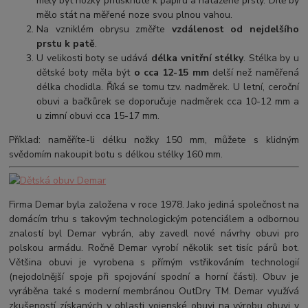
měly být nožky přitisknuté k papíru a natažené prsty. Dítě by
mělo stát na měřené noze svou plnou vahou.
Na vzniklém obrysu změřte
vzdálenost od nejdelšího
prstu k patě
.
U velikosti boty se udává
délka vnitřní stélky
. Stélka by u
dětské boty měla být
o cca 12-15 mm
delší než naměřená
délka chodidla. Říká se tomu tzv. nadměrek. U letní, ceroční
obuvi a bačkůrek se doporučuje nadměrek cca 10-12 mm a
u zimní obuvi cca 15-17 mm.
Příklad: naměříte-li délku nožky 150 mm, můžete s klidným
svědomím nakoupit botu s délkou stélky 160 mm.
Firma Demar byla založena v roce 1978. Jako jediná společnost na
domácím trhu s takovým technologickým potenciálem a odbornou
znalostí byl Demar vybrán, aby zavedl nové návrhy obuvi pro
polskou armádu. Ročně Demar vyrobí několik set tisíc párů bot.
Většina obuvi je vyrobena s přímým vstřikováním technologií
(nejodolnější spoje při spojování spodní a horní části). Obuv je
vyráběna také s moderní membránou OutDry TM. Demar využívá
zkušeností získaných v oblasti vojenské obuvi na výrobu obuvi v