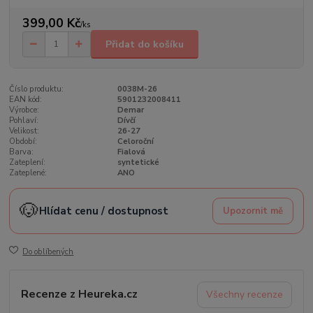
399,00 Kč
/
ks
Přidat do košíku
Číslo produktu:
0038M-26
EAN kód:
5901232008411
Výrobce:
Demar
Pohlaví:
Dívčí
Velikost:
26-27
Období:
Celoroční
Barva:
Fialová
Zateplení:
syntetické
Zateplené:
ANO
🐶
Hlídat cenu / dostupnost
Upozornit mě
Do oblíbených
Recenze z Heureka.cz
Všechny recenze