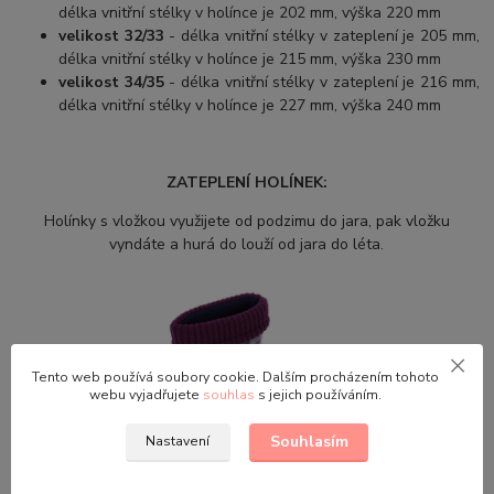
délka vnitřní stélky v holínce je 202 mm, výška 220 mm
velikost 32/33
- délka vnitřní stélky v zateplení je 205 mm,
délka vnitřní stélky v holínce je 215 mm, výška 230 mm
velikost 34/35
- délka vnitřní stélky v zateplení je 216 mm,
délka vnitřní stélky v holínce je 227 mm, výška 240 mm
ZATEPLENÍ HOLÍNEK:
Holínky s vložkou využijete od podzimu do jara, pak vložku
vyndáte a hurá do louží od jara do léta.
Tento web používá soubory cookie. Dalším procházením tohoto
webu vyjadřujete
souhlas
s jejich používáním.
Souhlasím
Nastavení