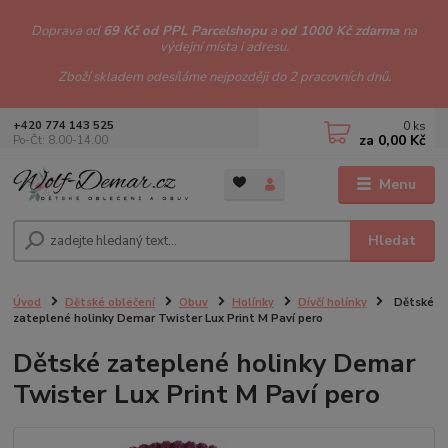
Doprava od
69 Kč od PPL Parcelshopu
a
od 1000 Kč zdarma
na
výdejní místa i adresu.
Zboží skladem odesíláme nejpozději do 2 pracovních dnů.
0
ks
+420 774 143 525
za
0,00 Kč
Po-Čt: 8.00-14.00
Menu
Hledat
Úvod
Dětské oblečení
Obuv
Holínky
Dívčí holínky
Dětské
zateplené holinky Demar Twister Lux Print M Paví pero
Dětské zateplené holinky Demar
Twister Lux Print M Paví pero