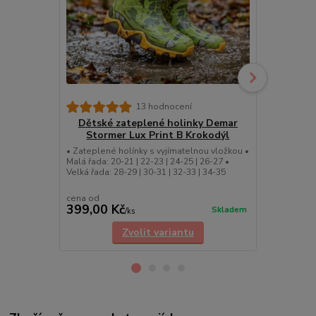
Dětské 
13 hodnocení
Storm
Dětské zateplené holinky Demar
Stormer Lux Print B Krokodýl
Dětské zate
Lux Print T K
• Zateplené holínky s vyjímatelnou vložkou •
24-25 | 26-27
Malá řada: 20-21 | 22-23 | 24-25 | 26-27 •
Dětské obráz
Velká řada: 28-29 | 30-31 | 32-33 | 34-35
cena od
cena od
399,00 Kč
399,00 K
Skladem
/
ks
Zvolit variantu