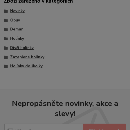
Zboží zařazeno v kategoriích
Novinky
Obuv
Demar
Holínky
Dívčí holínky
Zateplené holínky
Holínky do školky
Nepropásněte novinky, akce a
slevy!