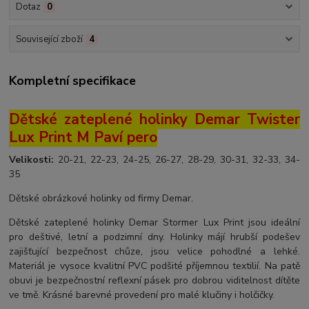
Dotaz
0
Související zboží
4
Kompletní specifikace
Dětské zateplené holinky Demar Twister
Lux Print M Paví pero
Velikosti:
20-21, 22-23, 24-25, 26-27, 28-29, 30-31, 32-33, 34-
35
Dětské obrázkové holinky od firmy Demar.
Dětské zateplené holinky Demar Stormer Lux Print jsou ideální
pro deštivé, letní a podzimní dny. Holinky májí hrubší podešev
zajišťující bezpečnost chůze, jsou velice pohodlné a lehké.
Materiál je vysoce kvalitní PVC podšité příjemnou textilií. Na patě
obuvi je bezpečnostní reflexní pásek pro dobrou viditelnost dítěte
ve tmě. Krásné barevné provedení pro malé klučiny i holčičky.