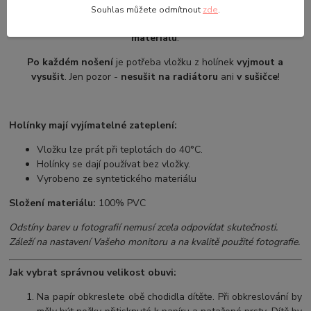
Souhlas můžete odmítnout
zde
.
Hřejivé vyjímatelné zateplení je vyrobeno
ze syntetického
materiálu
.
Po každém nošení
je potřeba vložku z holínek
vyjmout a
vysušit
. Jen pozor -
nesušit na radiátoru
ani
v sušičce
!
Holínky mají vyjímatelné zateplení:
Vložku lze prát při teplotách do 40°C.
Holínky se dají používat bez vložky.
Vyrobeno ze syntetického materiálu
Složení materiálu:
100% PVC
Odstíny barev u fotografií nemusí zcela odpovídat skutečnosti.
Záleží na nastavení Vašeho monitoru a na kvalitě použité fotografie.
Jak vybrat správnou velikost obuvi:
Na papír obkreslete obě chodidla dítěte. Při obkreslování by