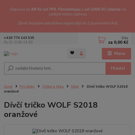
Doprava od
69 Kč od PPL Parcelshopu
a
od 1000 Kč zdarma
na
výdejní místa i adresu.
Zboží skladem odesíláme nejpozději do 2 pracovních dnů.
0
ks
+420 774 143 525
za
0,00 Kč
Po-Čt: 8.00-14.00
Menu
Hledat
Úvod
Pro dívky
Trička a tílka
tílka
Dívčí tričko WOLF S2018
oranžové
Dívčí tričko WOLF S2018
oranžové