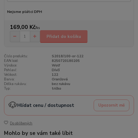
Nejsme plátci DPH
169,00 Kč
/
ks
Přidat do košíku
Číslo produktu:
S2018/100-or-122
EAN kód:
8250720180205
Výrobce:
Wolf
Pohlaví:
Dívčí
Velikost:
122
Barva:
Oranžová
Délka rukávu:
bez rukávu
Typ:
tričko
🐶
Hlídat cenu / dostupnost
Upozornit mě
Do oblíbených
Mohlo by se vám také líbit