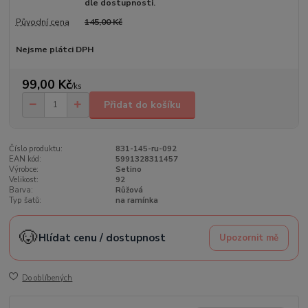
dle dostupnosti.
Původní cena
145,00 Kč
Nejsme plátci DPH
99,00 Kč
/
ks
Přidat do košíku
Číslo produktu:
831-145-ru-092
EAN kód:
5991328311457
Výrobce:
Setino
Velikost:
92
Barva:
Růžová
Typ šatů:
na ramínka
🐶
Hlídat cenu / dostupnost
Upozornit mě
Do oblíbených