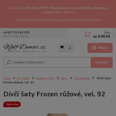
Doprava od
69 Kč od PPL Parcelshopu
a
od 1000 Kč zdarma
na
výdejní místa i adresu.
Zboží skladem odesíláme nejpozději do 2 pracovních dnů.
0
ks
+420 774 143 525
za
0,00 Kč
Po-Čt: 8.00-14.00
Menu
Hledat
Úvod
Pro dívky
Sukně a šaty
Šaty
na ramínka
Dívčí šaty
Frozen růžové, vel. 92
Dívčí šaty Frozen růžové, vel. 92
Výprodej