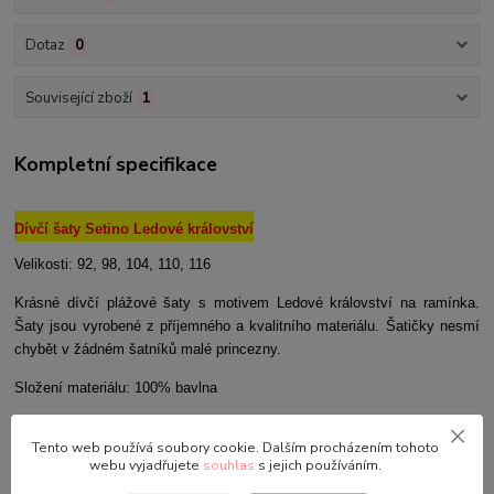
Dotaz
0
Související zboží
1
Kompletní specifikace
Dívčí šaty Setino Ledové království
Velikosti: 92, 98, 104, 110, 116
Krásné dívčí plážové šaty s motivem Ledové království na ramínka.
Šaty jsou vyrobené z příjemného a kvalitního materiálu. Šatičky nesmí
chybět v žádném šatníků malé princezny.
Složení materiálu: 100% bavlna
Údržba: Prát v pračce při maximální teplotě do 40oC, chemicky nešistit,
Tento web používá soubory cookie. Dalším procházením tohoto
nebělit, žehlit při teplotě do 110oC, nesušit v sušičce.
webu vyjadřujete
souhlas
s jejich používáním.