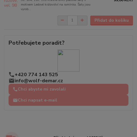
/
ks
motivem Ledové království na ramínka. Šaty jsou
vyrob...
Přidat do košíku
Potřebujete poradit?
+420 774 143 525
info@wolf-demar.cz
Chci abyste mi zavolali
Chci napsat e-mail