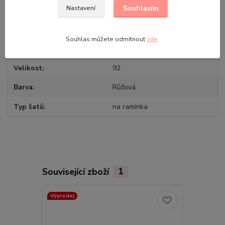
Souhlasím
Nastavení
Parametry
Souhlas můžete odmítnout
zde
.
Výrobce
Setino
Velikost
92
Barva
Růžová
Typ šatů
na ramínka
Související zboží
1
Výprodej