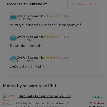
Recenze z Heureka.cz
Všechny recenze
★★★★★
★★★★★
Ověřený zákazník
100%
02. 08. 2026
Velmi rychlé dodání a pěkné zboží. Jsem spokojená.
★★★★★
★★★★★
Ověřený zákazník
100%
30. 07. 2026
Dodání do druhého dne.
★★★★★
★★★★★
Ověřený zákazník
100%
10. 07. 2026
zkušenost první - kladná
Mohlo by se vám také líbit
Dívčí šaty Frozen růžové, vel. 98
Skladem
Dívčí šaty Setino Ledové království Velikosti: 92,
32 % sleva
98, 104, 110, 116 Krásné dívčí plážové šaty s
99,00 Kč