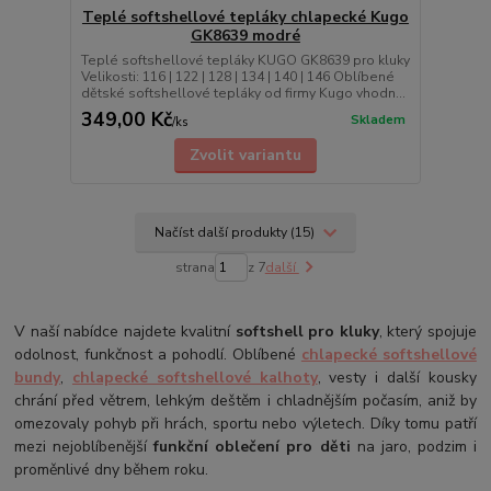
Teplé softshellové tepláky chlapecké Kugo
GK8639 modré
Teplé softshellové tepláky KUGO GK8639 pro kluky
Velikosti: 116 | 122 | 128 | 134 | 140 | 146 Oblíbené
dětské softshellové tepláky od firmy Kugo vhodn...
349,00 Kč
Skladem
/
ks
Zvolit variantu
Načíst další produkty (15)
strana
z 7
další
V naší nabídce najdete kvalitní
softshell pro kluky
, který spojuje
odolnost, funkčnost a pohodlí. Oblíbené
chlapecké softshellové
bundy
,
chlapecké softshellové kalhoty
, vesty i další kousky
chrání před větrem, lehkým deštěm i chladnějším počasím, aniž by
omezovaly pohyb při hrách, sportu nebo výletech. Díky tomu patří
mezi nejoblíbenější
funkční oblečení pro děti
na jaro, podzim i
proměnlivé dny během roku.