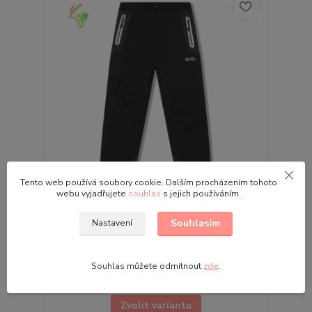
Tento web používá soubory cookie. Dalším procházením tohoto
webu vyjadřujete
souhlas
s jejich používáním.
Dětské softshellové kalhoty zateplené
Kugo HK5066 černo-šedé
Souhlasím
Nastavení
Dětské softshellové kalhoty zateplené KUGO
HK5066 Velikosti: 134 | 140 | 146 | 152 | 158 | 164
Oblíbené dětské zateplené softshellové kalhoty
Souhlas můžete odmítnout
zde
.
Kugo pro...
569,00 Kč
Skladem
/
ks
Zvolit variantu