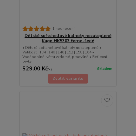
1 hodnocení
Dětské softshellové kalhoty nezateplené
Kugo HK5303 černo-šedé
• Dětské softshellové kalhoty nezateplené •
Velikosti: 134 | 140 | 146 | 152 | 158 | 164 •
Voděodolné, větru vzdorné, prodyšné • Reflexní
prvky
529,00 Kč
Skladem
/
ks
Zvolit variantu