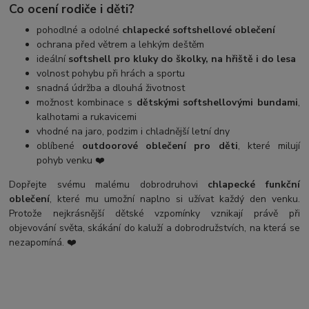
Co ocení rodiče i děti?
pohodlné a odolné
chlapecké softshellové oblečení
ochrana před větrem a lehkým deštěm
ideální
softshell pro kluky do školky, na hřiště i do lesa
volnost pohybu při hrách a sportu
snadná údržba a dlouhá životnost
možnost kombinace s
dětskými softshellovými bundami
,
kalhotami a rukavicemi
vhodné na jaro, podzim i chladnější letní dny
oblíbené
outdoorové oblečení pro děti
, které milují
pohyb venku ❤️
Dopřejte svému malému dobrodruhovi
chlapecké funkční
oblečení
, které mu umožní naplno si užívat každý den venku.
Protože nejkrásnější dětské vzpomínky vznikají právě při
objevování světa, skákání do kaluží a dobrodružstvích, na která se
nezapomíná. ❤️