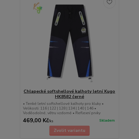
Chlapecké softshellové kalhoty letní Kugo
HK8582 černé
• Tenké letní softshellové kalhoty pro kluky •
Velikosti: 116 | 122 | 128 | 134 | 140 | 146 •
Voděodolné, větru vzdorné • Reflexní prvky
469,00 Kč
Skladem
/
ks
Zvolit variantu