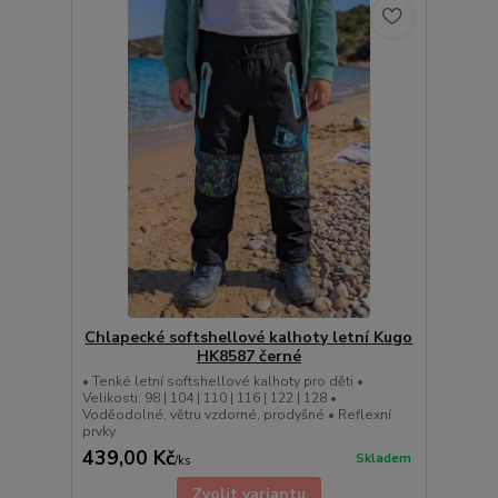
Chlapecké softshellové kalhoty letní Kugo
HK8587 černé
• Tenké letní softshellové kalhoty pro děti •
Velikosti: 98 | 104 | 110 | 116 | 122 | 128 •
Voděodolné, větru vzdorné, prodyšné • Reflexní
prvky
439,00 Kč
Skladem
/
ks
Zvolit variantu