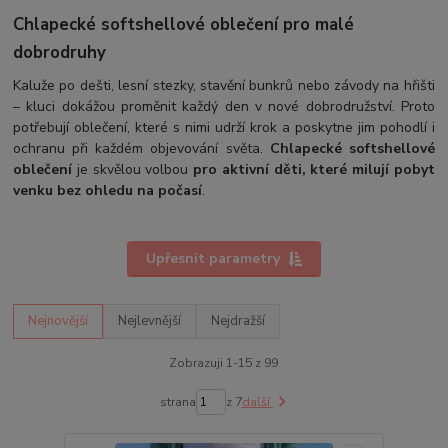
Chlapecké softshellové oblečení pro malé
dobrodruhy
Kaluže po dešti, lesní stezky, stavění bunkrů nebo závody na hřišti
– kluci dokážou proměnit každý den v nové dobrodružství. Proto
potřebují oblečení, které s nimi udrží krok a poskytne jim pohodlí i
ochranu při každém objevování světa.
Chlapecké softshellové
oblečení
je skvělou volbou
pro aktivní děti, které milují pobyt
venku bez ohledu na počasí
.
Upřesnit parametry
Nejnovější
Nejlevnější
Nejdražší
Zobrazuji 1-15 z 99
strana
z 7
další