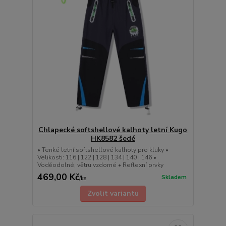
Chlapecké softshellové kalhoty letní Kugo
HK8582 šedé
• Tenké letní softshellové kalhoty pro kluky •
Velikosti: 116 | 122 | 128 | 134 | 140 | 146 •
Voděodolné, větru vzdorné • Reflexní prvky
469,00 Kč
Skladem
/
ks
Zvolit variantu