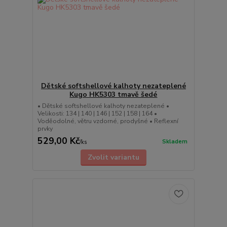
Dětské softshellové kalhoty nezateplené
Kugo HK5303 tmavě šedé
• Dětské softshellové kalhoty nezateplené •
Velikosti: 134 | 140 | 146 | 152 | 158 | 164 •
Voděodolné, větru vzdorné, prodyšné • Reflexní
prvky
529,00 Kč
Skladem
/
ks
Zvolit variantu