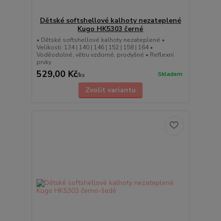
Dětské softshellové kalhoty nezateplené
Kugo HK5303 černé
• Dětské softshellové kalhoty nezateplené •
Velikosti: 134 | 140 | 146 | 152 | 158 | 164 •
Voděodolné, větru vzdorné, prodyšné • Reflexní
prvky
529,00 Kč
Skladem
/
ks
Zvolit variantu