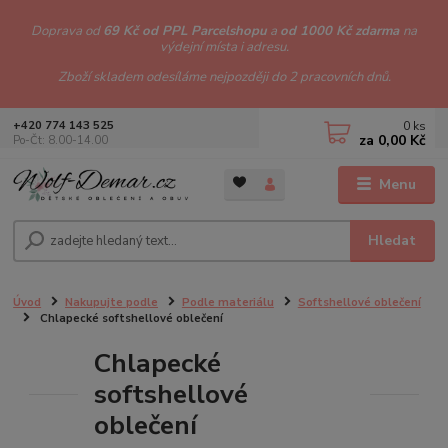
Doprava od
69 Kč od PPL Parcelshopu
a
od 1000 Kč zdarma
na
výdejní místa i adresu.
Zboží skladem odesíláme nejpozději do 2 pracovních dnů.
0
ks
+420 774 143 525
za
0,00 Kč
Po-Čt: 8.00-14.00
Menu
Hledat
Úvod
Nakupujte podle
Podle materiálu
Softshellové oblečení
Chlapecké softshellové oblečení
Chlapecké
softshellové
oblečení