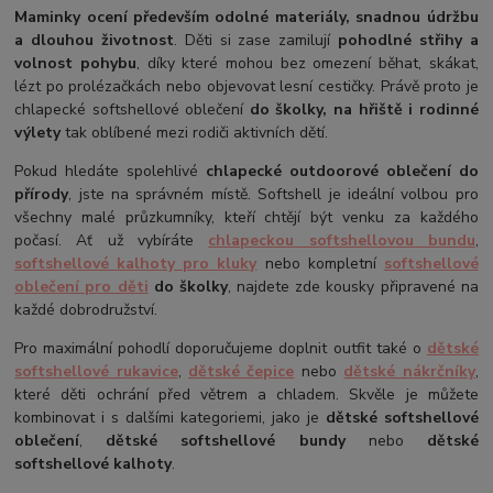
Maminky ocení především odolné materiály, snadnou údržbu
a dlouhou životnost
. Děti si zase zamilují
pohodlné střihy a
volnost pohybu
, díky které mohou bez omezení běhat, skákat,
lézt po prolézačkách nebo objevovat lesní cestičky. Právě proto je
chlapecké softshellové oblečení
do školky, na hřiště i rodinné
výlety
tak oblíbené mezi rodiči aktivních dětí.
Pokud hledáte spolehlivé
chlapecké outdoorové oblečení do
přírody
, jste na správném místě. Softshell je ideální volbou pro
všechny malé průzkumníky, kteří chtějí být venku za každého
počasí. Ať už vybíráte
chlapeckou softshellovou bundu
,
softshellové kalhoty pro kluky
nebo kompletní
softshellové
oblečení pro děti
do školky
, najdete zde kousky připravené na
každé dobrodružství.
Pro maximální pohodlí doporučujeme doplnit outfit také o
dětské
softshellové rukavice
,
dětské čepice
nebo
dětské nákrčníky
,
které děti ochrání před větrem a chladem. Skvěle je můžete
kombinovat i s dalšími kategoriemi, jako je
dětské softshellové
oblečení
,
dětské softshellové bundy
nebo
dětské
softshellové kalhoty
.