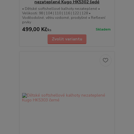
nezateplené Kugo HK5302 šedé
• Dětské softshellové kalhoty nezateplené •
Velikosti: 98 | 104 | 110 | 116 | 122 | 128 •
Voděodolné, větru vzdorné, prodyšné • Reflexní
prvky
499,00 Kč
Skladem
/
ks
Zvolit variantu