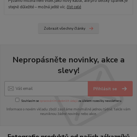
Pyžamo možná není vidět jako nový kabát, ale pro dětský spánek je
stejně důležité – možná ještě víc.
číst celé
Zobrazit všechny články
Nepropásněte novinky, akce a
slevy!
Přihlásit se
Souhlasím se
zpracováním osobních údajů
za účelem rozesílky newsletteru.
Informace o novém vkladu zboží zasíláme minimálně jednou týdně, takže vám
neuniknou žádné novinky nebo akce.
Fotografie produktů od našich zákazníků