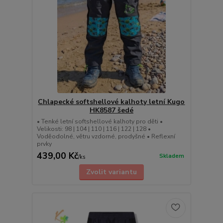
Chlapecké softshellové kalhoty letní Kugo
HK8587 šedé
• Tenké letní softshellové kalhoty pro děti •
Velikosti: 98 | 104 | 110 | 116 | 122 | 128 •
Voděodolné, větru vzdorné, prodyšné • Reflexní
prvky
439,00 Kč
Skladem
/
ks
Zvolit variantu