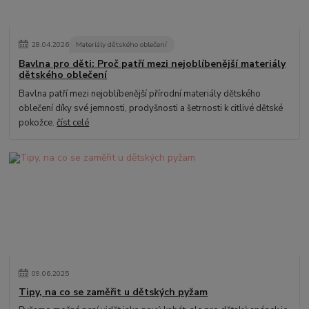
28
.
04
.
2026
Materiály dětského oblečení
Bavlna pro děti: Proč patří mezi nejoblíbenější materiály
dětského oblečení
Bavlna patří mezi nejoblíbenější přírodní materiály dětského
oblečení díky své jemnosti, prodyšnosti a šetrnosti k citlivé dětské
pokožce.
číst celé
09
.
06
.
2025
Tipy, na co se zaměřit u dětských pyžam