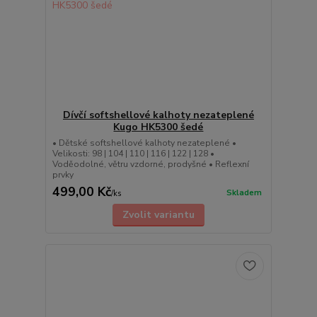
Dívčí softshellové kalhoty nezateplené
Kugo HK5300 šedé
• Dětské softshellové kalhoty nezateplené •
Velikosti: 98 | 104 | 110 | 116 | 122 | 128 •
Voděodolné, větru vzdorné, prodyšné • Reflexní
prvky
499,00 Kč
Skladem
/
ks
Zvolit variantu