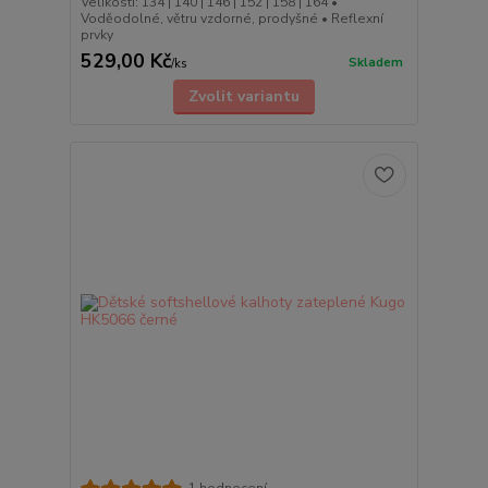
Velikosti: 134 | 140 | 146 | 152 | 158 | 164 •
Voděodolné, větru vzdorné, prodyšné • Reflexní
prvky
529,00 Kč
Skladem
/
ks
Zvolit variantu