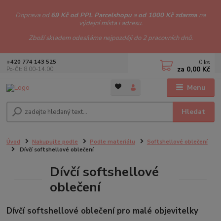
Doprava od
69 Kč od PPL Parcelshopu
a
od 1000 Kč zdarma
na
výdejní místa i adresu.
Zboží skladem odesíláme nejpozději do 2 pracovních dnů.
0
ks
+420 774 143 525
za
0,00 Kč
Po-Čt: 8.00-14.00
Menu
Hledat
Úvod
Nakupujte podle
Podle materiálu
Softshellové oblečení
Dívčí softshellové oblečení
Dívčí softshellové
oblečení
Dívčí softshellové oblečení pro malé objevitelky