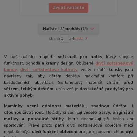
Zvolit variantu
Načíst další produkty (15)
strana
z 4
další
V naší nabídce najdete
softshell pro holky
, který spojuje
funkčnost, pohodlí a krásný design. Oblíbené
dívčí softshellové
bundy
,
dívčí softshellové kalhoty
, vesty i další kousky jsou
navrženy tak, aby dětem dopřály maximální komfort při
každodenních aktivitách. Softshellový materiál
chrání před
větrem, lehkým deštěm
a zároveň je
dostatečně prodyšný pro
aktivní pohyb
.
Maminky ocení odolnost materiálu, snadnou údržbu i
dlouhou životnost
. Holčičky si zamilují
veselé barvy, originální
motivy a pohodlné střihy
, které neomezují při hrách ani
sportování. Právě proto patří dívčí softshellové oblečení mezi
nejoblíbenější
dívčí funkční oblečení
pro jaro, podzim i chladnější