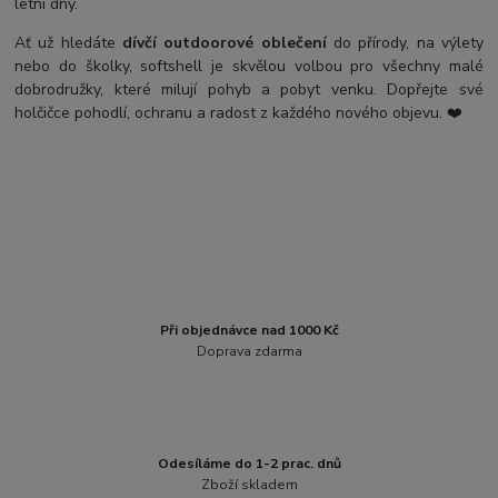
letní dny.
Ať už hledáte
dívčí outdoorové oblečení
do přírody, na výlety
nebo do školky, softshell je skvělou volbou pro všechny malé
dobrodružky, které milují pohyb a pobyt venku. Dopřejte své
holčičce pohodlí, ochranu a radost z každého nového objevu. ❤️
Při objednávce nad 1000 Kč
Doprava zdarma
Odesíláme do 1-2 prac. dnů
Zboží skladem