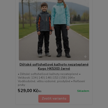
Dětské softshellové kalhoty nezateplené
Kugo HK5303 černé
• Dětské softshellové kalhoty nezateplené •
Velikosti: 134 | 140 | 146 | 152 | 158 | 164 •
Voděodolné, větru vzdorné, prodyšné • Reflexní
prvky
529,00 Kč
Skladem
/
ks
Zvolit variantu