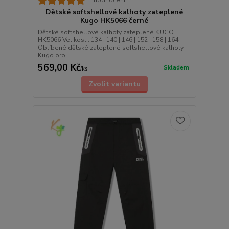
1 hodnocení
Dětské softshellové kalhoty zateplené
Kugo HK5066 černé
Dětské softshellové kalhoty zateplené KUGO
HK5066 Velikosti: 134 | 140 | 146 | 152 | 158 | 164
Oblíbené dětské zateplené softshellové kalhoty
Kugo pro...
569,00 Kč
Skladem
/
ks
Zvolit variantu