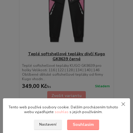
Teplé softshellové tepláky dívčí Kugo
GK8639 černé
Teplé softshellové tepláky KUGO GK8639 pro
holky Velikosti: 116 | 122 | 128 | 134 | 140 | 146
Oblíbené dětské softshellové tepláky od firmy
Kugo vhodn...
349,00 Kč
Skladem
/
ks
Zvolit variantu
Tento web používá soubory cookie. Dalším procházením tohoto
webu vyjadřujete
souhlas
s jejich používáním.
Souhlasím
Nastavení