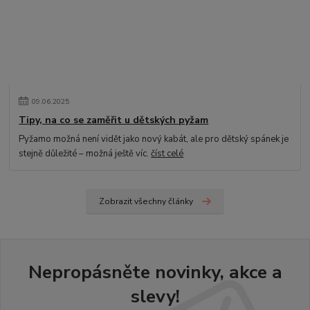
09
.
06
.
2025
Tipy, na co se zaměřit u dětských pyžam
Pyžamo možná není vidět jako nový kabát, ale pro dětský spánek je
stejně důležité – možná ještě víc.
číst celé
Zobrazit všechny články
Nepropásněte novinky, akce a
slevy!