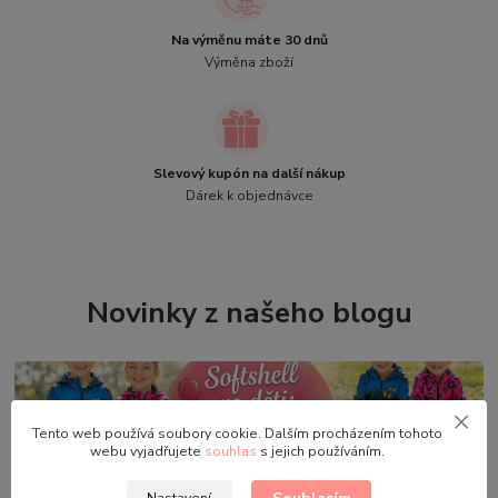
Na výměnu máte 30 dnů
Výměna zboží
Slevový kupón na další nákup
Dárek k objednávce
Novinky z našeho blogu
Tento web používá soubory cookie. Dalším procházením tohoto
webu vyjadřujete
souhlas
s jejich používáním.