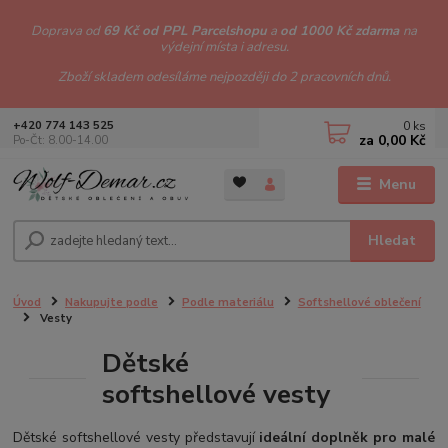
Doprava od
69 Kč od PPL Parcelshopu
a
od 1000 Kč zdarma
na
výdejní místa i adresu.
Zboží skladem odesíláme nejpozději do 2 pracovních dnů.
0
ks
+420 774 143 525
za
0,00 Kč
Po-Čt: 8.00-14.00
Menu
Hledat
Úvod
Nakupujte podle
Podle materiálu
Softshellové oblečení
Vesty
Dětské
softshellové vesty
Dětské softshellové vesty představují
ideální doplněk pro malé