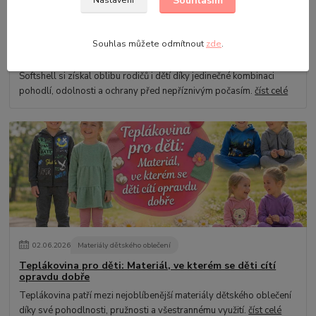
Souhlasím
Nastavení
04
.
06
.
2026
Materiály dětského oblečení
Souhlas můžete odmítnout
zde
.
Softshell pro děti: Materiál, který si zamilují děti i rodiče
Softshell si získal oblibu rodičů i dětí díky jedinečné kombinaci
pohodlí, odolnosti a ochrany před nepříznivým počasím.
číst celé
02
.
06
.
2026
Materiály dětského oblečení
Teplákovina pro děti: Materiál, ve kterém se děti cítí
opravdu dobře
Teplákovina patří mezi nejoblíbenější materiály dětského oblečení
díky své pohodlnosti, pružnosti a všestrannému využití.
číst celé