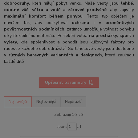
dobrodruhy
, kteří milují pobyt venku.
Naše vesty jsou
lehké,
odolné vůči větru a vodě a zároveň prodyšné
, aby zajistily
maximální komfort během pohybu
.
Tento typ oblečení je
navržen tak, aby poskytoval
ochranu i v proměnlivých
povětrnostních podmínkách
, zatímco umožňuje volnost pohybu
díky flexibilnímu materiálu. Perfektní volba
na procházky, sport i
výlety
, kde spolehlivost a pohodlí jsou klíčovými faktory pro
radost z každého dobrodružství. Softshellové vesty jsou dostupné
v různých barevných variantách a designech
, které zaujmou
každé dítě.
Upřesnit parametry
Nejnovější
Nejlevnější
Nejdražší
Zobrazuji 1-3 z 3
strana
z 1