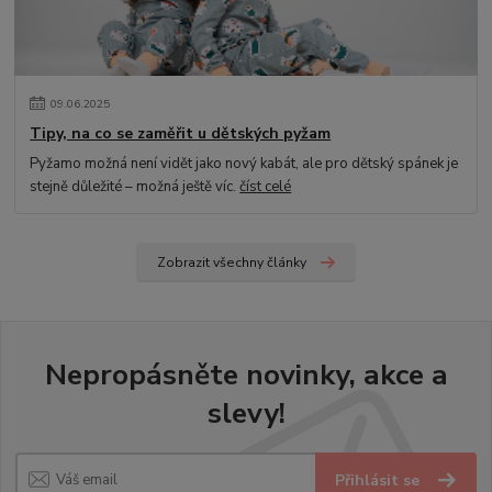
09
.
06
.
2025
Tipy, na co se zaměřit u dětských pyžam
Pyžamo možná není vidět jako nový kabát, ale pro dětský spánek je
stejně důležité – možná ještě víc.
číst celé
Zobrazit všechny články
Nepropásněte novinky, akce a
slevy!
Přihlásit se