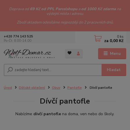
Doprava od
69 Kč od PPL Parcelshopu
a
od 1000 Kč zdarma
na
výdejní místa i adresu.
Zboží skladem odesíláme nejpozději do 2 pracovních dnů.
0
ks
+420 774 143 525
za
0,00 Kč
Po-Čt: 8.00-14.00
Menu
Hledat
Úvod
Dětské oblečení
Obuv
Pantofle
Dívčí pantofle
Dívčí pantofle
Nabízíme
dívčí pantofle
na doma, ven nebo do školy.